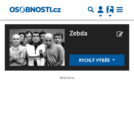
Zebda
RYCHLÝ VÝBĚR