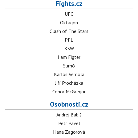
Fights.cz
UFC
Oktagon
Clash of The Stars
PFL
KSW
I am Figter
Sumó
Karlos Vémola
Jiří Procházka
Conor McGregor
Osobnosti.cz
Andrej Babiš
Petr Pavel
Hana Zagorová