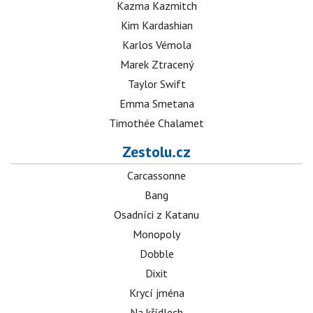
Kazma Kazmitch
Kim Kardashian
Karlos Vémola
Marek Ztracený
Taylor Swift
Emma Smetana
Timothée Chalamet
Zestolu.cz
Carcassonne
Bang
Osadníci z Katanu
Monopoly
Dobble
Dixit
Krycí jména
Na křídlech