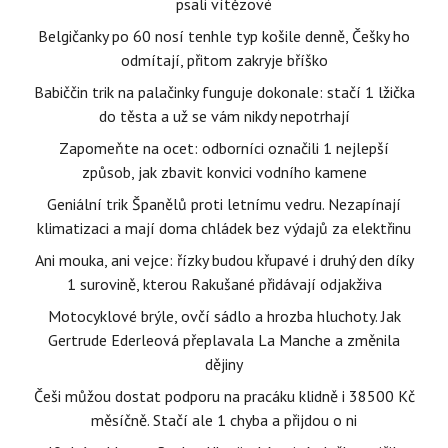
psali vítězové
Belgičanky po 60 nosí tenhle typ košile denně, Češky ho
odmítají, přitom zakryje bříško
Babiččin trik na palačinky funguje dokonale: stačí 1 lžička
do těsta a už se vám nikdy nepotrhají
Zapomeňte na ocet: odborníci označili 1 nejlepší
způsob, jak zbavit konvici vodního kamene
Geniální trik Španělů proti letnímu vedru. Nezapínají
klimatizaci a mají doma chládek bez výdajů za elektřinu
Ani mouka, ani vejce: řízky budou křupavé i druhý den díky
1 surovině, kterou Rakušané přidávají odjakživa
Motocyklové brýle, ovčí sádlo a hrozba hluchoty. Jak
Gertrude Ederleová přeplavala La Manche a změnila
dějiny
Češi můžou dostat podporu na pracáku klidně i 38500 Kč
měsíčně. Stačí ale 1 chyba a přijdou o ni