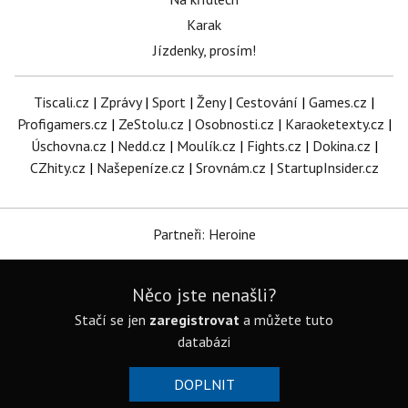
Karak
Jízdenky, prosím!
Tiscali.cz
|
Zprávy
|
Sport
|
Ženy
|
Cestování
|
Games.cz
|
Profigamers.cz
|
ZeStolu.cz
|
Osobnosti.cz
|
Karaoketexty.cz
|
Úschovna.cz
|
Nedd.cz
|
Moulík.cz
|
Fights.cz
|
Dokina.cz
|
CZhity.cz
|
Našepeníze.cz
|
Srovnám.cz
|
StartupInsider.cz
Partneři: Heroine
Něco jste nenašli?
Stačí se jen
zaregistrovat
a můžete tuto
databázi
DOPLNIT