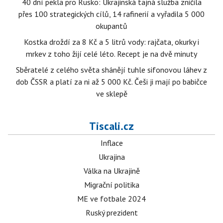
40 dní pekla pro Rusko: Ukrajinská tajná služba zničila
přes 100 strategických cílů, 14 rafinerií a vyřadila 5 000
okupantů
Kostka droždí za 8 Kč a 5 litrů vody: rajčata, okurky i
mrkev z toho žijí celé léto. Recept je na dvě minuty
Sběratelé z celého světa shánějí tuhle sifonovou láhev z
dob ČSSR a platí za ni až 5 000 Kč. Češi ji mají po babičce
ve sklepě
Tiscali.cz
Inflace
Ukrajina
Válka na Ukrajině
Migrační politika
ME ve fotbale 2024
Ruský prezident