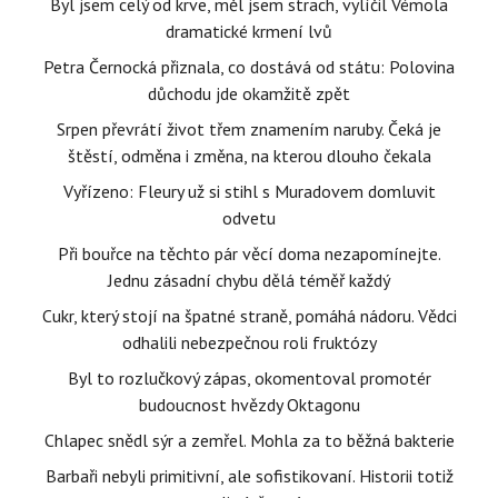
Byl jsem celý od krve, měl jsem strach, vylíčil Vémola
dramatické krmení lvů
Petra Černocká přiznala, co dostává od státu: Polovina
důchodu jde okamžitě zpět
Srpen převrátí život třem znamením naruby. Čeká je
štěstí, odměna i změna, na kterou dlouho čekala
Vyřízeno: Fleury už si stihl s Muradovem domluvit
odvetu
Při bouřce na těchto pár věcí doma nezapomínejte.
Jednu zásadní chybu dělá téměř každý
Cukr, který stojí na špatné straně, pomáhá nádoru. Vědci
odhalili nebezpečnou roli fruktózy
Byl to rozlučkový zápas, okomentoval promotér
budoucnost hvězdy Oktagonu
Chlapec snědl sýr a zemřel. Mohla za to běžná bakterie
Barbaři nebyli primitivní, ale sofistikovaní. Historii totiž