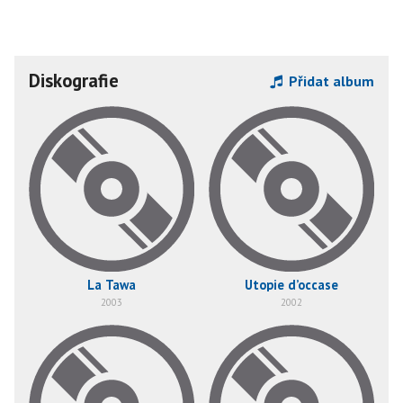
Diskografie
Přidat album
La Tawa
Utopie d’occase
2003
2002