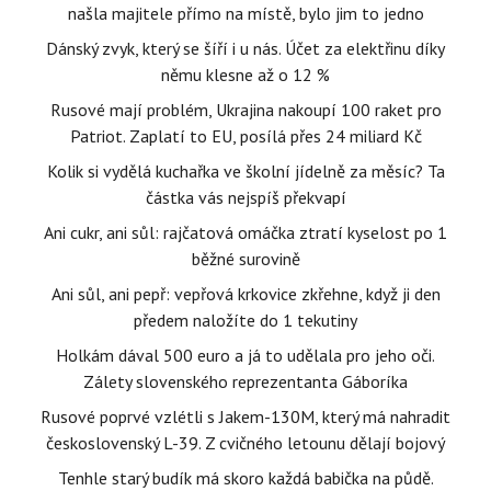
našla majitele přímo na místě, bylo jim to jedno
Dánský zvyk, který se šíří i u nás. Účet za elektřinu díky
němu klesne až o 12 %
Rusové mají problém, Ukrajina nakoupí 100 raket pro
Patriot. Zaplatí to EU, posílá přes 24 miliard Kč
Kolik si vydělá kuchařka ve školní jídelně za měsíc? Ta
částka vás nejspíš překvapí
Ani cukr, ani sůl: rajčatová omáčka ztratí kyselost po 1
běžné surovině
Ani sůl, ani pepř: vepřová krkovice zkřehne, když ji den
předem naložíte do 1 tekutiny
Holkám dával 500 euro a já to udělala pro jeho oči.
Zálety slovenského reprezentanta Gáboríka
Rusové poprvé vzlétli s Jakem-130M, který má nahradit
československý L-39. Z cvičného letounu dělají bojový
Tenhle starý budík má skoro každá babička na půdě.