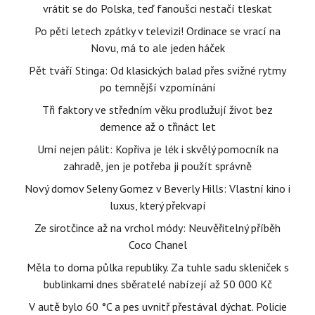
vrátit se do Polska, teď fanoušci nestačí tleskat
Po pěti letech zpátky v televizi! Ordinace se vrací na
Novu, má to ale jeden háček
Pět tváří Stinga: Od klasických balad přes svižné rytmy
po temnější vzpomínání
Tři faktory ve středním věku prodlužují život bez
demence až o třináct let
Umí nejen pálit: Kopřiva je lék i skvělý pomocník na
zahradě, jen je potřeba ji použít správně
Nový domov Seleny Gomez v Beverly Hills: Vlastní kino i
luxus, který překvapí
Ze sirotčince až na vrchol módy: Neuvěřitelný příběh
Coco Chanel
Měla to doma půlka republiky. Za tuhle sadu skleniček s
bublinkami dnes sběratelé nabízejí až 50 000 Kč
V autě bylo 60 °C a pes uvnitř přestával dýchat. Policie