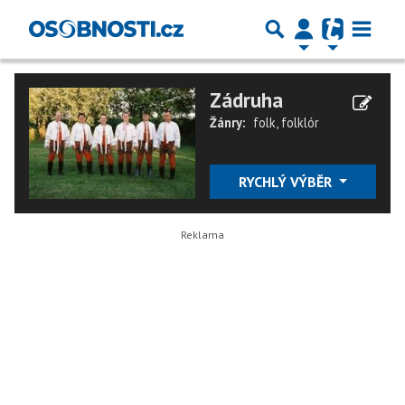
Zádruha
Žánry:
folk
,
folklór
RYCHLÝ VÝBĚR