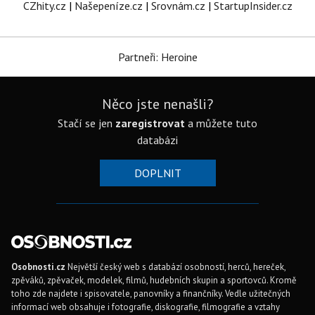
CZhity.cz
|
Našepeníze.cz
|
Srovnám.cz
|
StartupInsider.cz
Partneři: Heroine
Něco jste nenašli?
Stačí se jen
zaregistrovat
a můžete tuto
databázi
DOPLNIT
Osobnosti.cz
Největší český web s databází osobností, herců, hereček,
zpěváků, zpěvaček, modelek, filmů, hudebních skupin a sportovců. Kromě
toho zde najdete i spisovatele, panovníky a finančníky. Vedle užitečných
informací web obsahuje i fotografie, diskografie, filmografie a vztahy