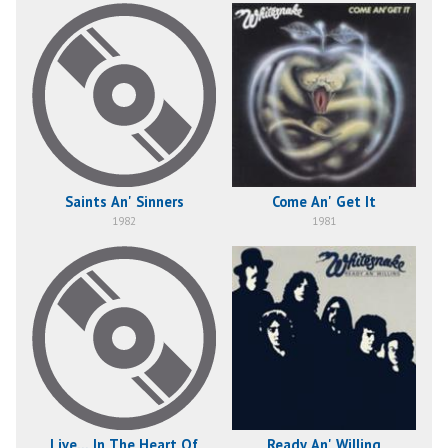
Saints An' Sinners
Come An' Get It
1982
1981
Live... In The Heart Of
Ready An' Willing