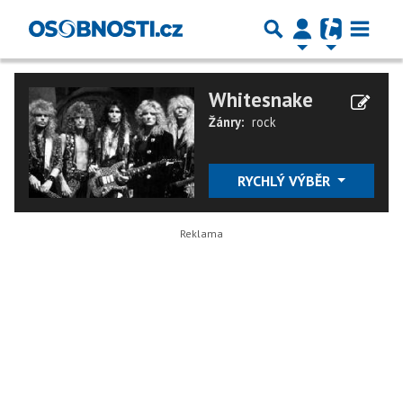
Whitesnake
Žánry:
rock
RYCHLÝ VÝBĚR