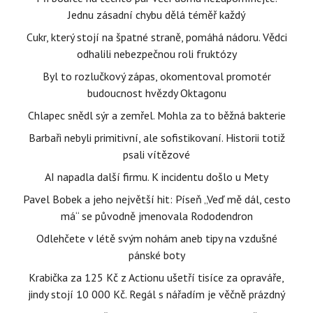
Jednu zásadní chybu dělá téměř každý
Cukr, který stojí na špatné straně, pomáhá nádoru. Vědci
odhalili nebezpečnou roli fruktózy
Byl to rozlučkový zápas, okomentoval promotér
budoucnost hvězdy Oktagonu
Chlapec snědl sýr a zemřel. Mohla za to běžná bakterie
Barbaři nebyli primitivní, ale sofistikovaní. Historii totiž
psali vítězové
AI napadla další firmu. K incidentu došlo u Mety
Pavel Bobek a jeho největší hit: Píseň „Veď mě dál, cesto
má“ se původně jmenovala Rododendron
Odlehčete v létě svým nohám aneb tipy na vzdušné
pánské boty
Krabička za 125 Kč z Actionu ušetří tisíce za opraváře,
jindy stojí 10 000 Kč. Regál s nářadím je věčně prázdný