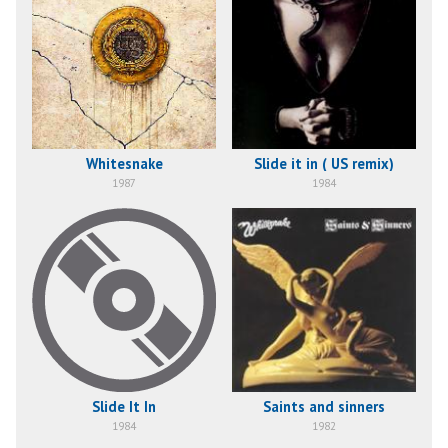
Whitesnake
Slide it in ( US remix)
1987
1984
Slide It In
Saints and sinners
1984
1982