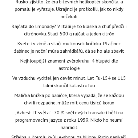
Rusko zjistilo, že éra bitevních helikoptér skončila, a
pomalu je vyřazuje. Ukrajinci je proškolili, jak to nikdy
nečekali
Rajčata do limonády? V Itálii je to klasika a chuť předčí i
citrónovku. Stačí 500 g rajčat a jeden citrón
Kvete i v zimě a stačí mu kousek kořínku. Ptačinec
žabinec je noční můra zahrádkářů, dá se ho ale zbavit
Nejhloupější znamení zvěrokruhu: 4 hlupáci dle
astrologie
Ve vzduchu vydržel jen devět minut. Let Tu-154 se 115
lidmi skončil katastrofou
Maličká knížka po babičce, která vypadá, že se každou
chvíli rozpadne, může mít cenu tisíců korun
„Azbest IT světa“: 70 % světových transakcí běží na
programovacím jazyce z roku 1959. Nikdo ho neumí
nahradit
Střelba u Kremlu kvůli e-shopu za biliony, Putin panikaří.