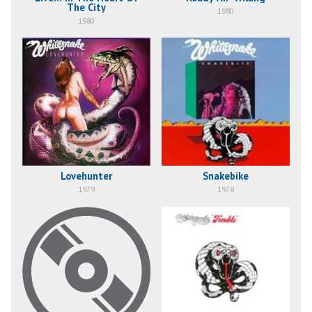
The City
1980
1980
Lovehunter
Snakebike
1979
1978