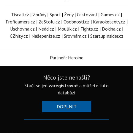
Tiscali.cz
|
Zprávy
|
Sport
|
Ženy
|
Cestování
|
Games.cz
|
Profigamers.cz
|
ZeStolu.cz
|
Osobnosti.cz
|
Karaoketexty.cz
|
Úschovna.cz
|
Nedd.cz
|
Moulík.cz
|
Fights.cz
|
Dokina.cz
|
CZhity.cz
|
Našepeníze.cz
|
Srovnám.cz
|
StartupInsider.cz
Partneři: Heroine
Něco jste nenašli?
Stačí se jen
zaregistrovat
a můžete tuto
databázi
DOPLNIT