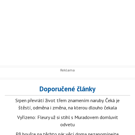
Doporučené články
Srpen převrátí život třem znamením naruby. Čeká je
štěstí, odměna i změna, na kterou dlouho čekala
Vyřízeno: Fleury už si stihl s Muradovem domluvit
odvetu
Při bouřce na těchto pár věcí doma nezapomínejte.