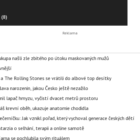
 (8)
Soukupa našli zle zbitého po útoku maskovaných mužů
vnější
a The Rolling Stones se vrátili do albové top desítky
lava narozenin, jakou Česko ještě nezažilo
nil lapač hmyzu, vyčistí dvacet metrů prostoru
váš krevní oběh, ukazuje anatomie chodidla
černíčku: Jak vznikl pořad, který vychoval generace českých dětí
Katarzia o selhání, terapii a online samotě
Farna se pochlubila svým rituálem