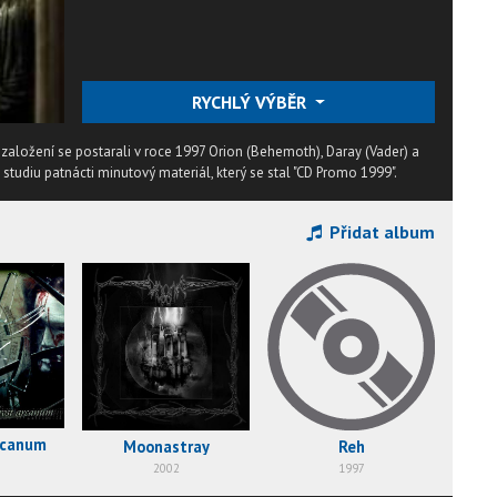
RYCHLÝ VÝBĚR
 založení se postarali v roce 1997 Orion (Behemoth), Daray (Vader) a
studiu patnácti minutový materiál, který se stal "CD Promo 1999".
Přidat album
rcanum
Moonastray
Reh
2002
1997