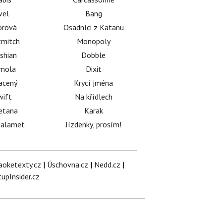
vel
Bang
orová
Osadníci z Katanu
mitch
Monopoly
shian
Dobble
émola
Dixit
acený
Krycí jména
wift
Na křídlech
etana
Karak
halamet
Jízdenky, prosím!
aoketexty.cz
|
Úschovna.cz
|
Nedd.cz
|
tupInsider.cz