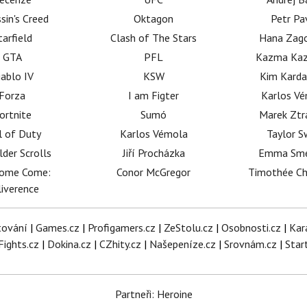
sin's Creed
Oktagon
Petr Pa
tarfield
Clash of The Stars
Hana Zag
GTA
PFL
Kazma Kaz
iablo IV
KSW
Kim Karda
Forza
I am Figter
Karlos V
ortnite
Sumó
Marek Ztr
l of Duty
Karlos Vémola
Taylor S
lder Scrolls
Jiří Procházka
Emma Sm
dome Come:
Conor McGregor
Timothée C
iverence
tování
|
Games.cz
|
Profigamers.cz
|
ZeStolu.cz
|
Osobnosti.cz
|
Kar
Fights.cz
|
Dokina.cz
|
CZhity.cz
|
Našepeníze.cz
|
Srovnám.cz
|
Star
Partneři: Heroine