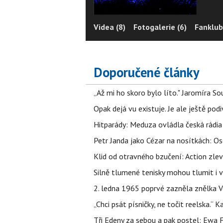
Videa (8)
Fotogalerie (6)
Fanklub
Doporučené články
„Až mi ho skoro bylo líto." Jaromíra 
Opak dejá vu existuje. Je ale ještě podi
Hitparády: Meduza ovládla česká rádia 
Petr Janda jako Cézar na nosítkách: Os
Klid od otravného bzučení: Action zlev
Silně tlumené tenisky mohou tlumit i 
2. ledna 1965 poprvé zazněla znělka Ve
„Chci psát písničky, ne točit reelska.“ 
Tři Edeny za sebou a pak postel: Ewa 