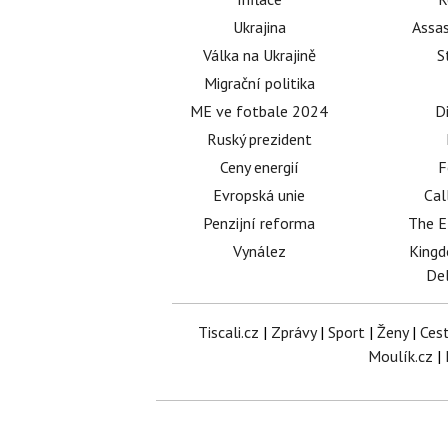
Ukrajina
Assas
Válka na Ukrajině
S
Migrační politika
ME ve fotbale 2024
D
Ruský prezident
Ceny energií
F
Evropská unie
Cal
Penzijní reforma
The E
Vynález
King
Del
Tiscali.cz
|
Zprávy
|
Sport
|
Ženy
|
Ces
Moulík.cz
|