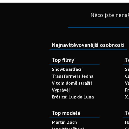
Něco jste nenaš
Nejnavštěvovanější osobnosti
Top filmy
T
Snowboarďáci
S
Transformers Jedna
C
V tom domě straší!
V
Vyprávěj
F
Erótica: Luz de Luna
X
Top modelé
T
Martin Zach
H