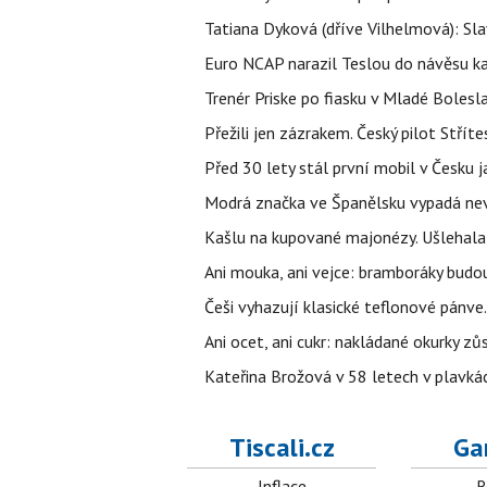
Tatiana Dyková (dříve Vilhelmová): Slav
Euro NCAP narazil Teslou do návěsu kam
Trenér Priske po fiasku v Mladé Bolesla
Přežili jen zázrakem. Český pilot Stří
Před 30 lety stál první mobil v Česku j
Modrá značka ve Španělsku vypadá nevinn
Kašlu na kupované majonézy. Ušlehala 
Ani mouka, ani vejce: bramboráky budo
Češi vyhazují klasické teflonové pánve.
Ani ocet, ani cukr: nakládané okurky zů
Kateřina Brožová v 58 letech v plavkách
Tiscali.cz
Ga
Inflace
R