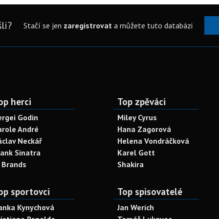
li?
Stačí se jen
zaregistrovat
a můžete tuto databázi
op herci
Top zpěváci
ergei Godin
Miley Cyrus
arole André
Hana Zagorová
áclav Neckář
Helena Vondráčková
rank Sinatra
Karel Gott
. Brands
Shakira
op sportovci
Top spisovatelé
anka Kynychová
Jan Werich