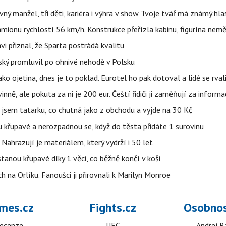
ný manžel, tři děti, kariéra i výhra v show Tvoje tvář má známý hla
ionu rychlostí 56 km/h. Konstrukce přeřízla kabinu, figurína nemě
vi přiznal, že Sparta postrádá kvalitu
teský promluvil po ohnivé nehodě v Polsku
ako ojetina, dnes je to poklad. Eurotel ho pak dotoval a lidé se rval
ě, ale pokuta za ni je 200 eur. Čeští řidiči ji zaměňují za informa
jsem tatarku, co chutná jako z obchodu a vyjde na 30 Kč
u křupavé a nerozpadnou se, když do těsta přidáte 1 surovinu
 Nahrazují je materiálem, který vydrží i 50 let
stanou křupavé díky 1 věci, co běžně končí v koši
 na Orlíku. Fanoušci ji přirovnali k Marilyn Monroe
mes.cz
Fights.cz
Osobnos
ecenze
UFC
Andrej B