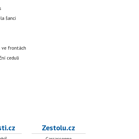
s
la šanci
i ve frontách
ční ceduli
ti.cz
Zestolu.cz
abiš
Carcassonne