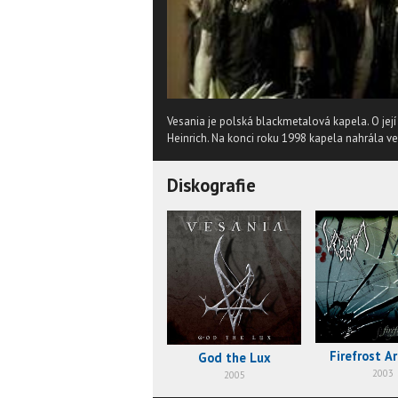
Vesania je polská blackmetalová kapela. O její
Heinrich. Na konci roku 1998 kapela nahrála ve 
Diskografie
Firefrost A
God the Lux
2003
2005