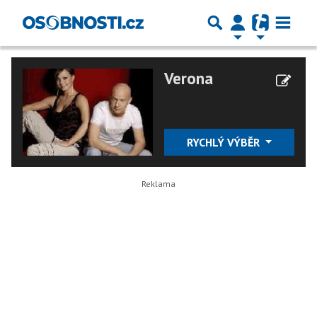
Verona
RYCHLÝ VÝBĚR