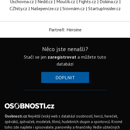
Úschovna.cz
|
Nedd.cz
|
Moulík.cz
|
Fights.cz
|
Dokina.cz
|
CZhity.cz
|
Našepeníze.cz
|
Srovnám.cz
|
StartupInsider.cz
Partneři: Heroine
Něco jste nenašli?
Stačí se jen
zaregistrovat
a můžete tuto
databázi
DOPLNIT
Osobnosti.cz
Největší český web s databází osobností, herců, hereček,
zpěváků, zpěvaček, modelek, filmů, hudebních skupin a sportovců. Kromě
toho zde najdete i spisovatele, panovníky a finančníky. Vedle užitečných