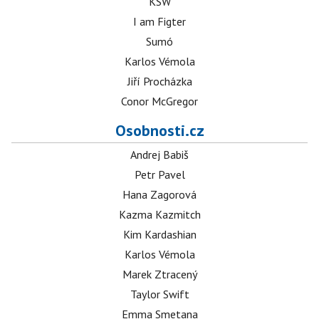
KSW
I am Figter
Sumó
Karlos Vémola
Jiří Procházka
Conor McGregor
Osobnosti.cz
Andrej Babiš
Petr Pavel
Hana Zagorová
Kazma Kazmitch
Kim Kardashian
Karlos Vémola
Marek Ztracený
Taylor Swift
Emma Smetana