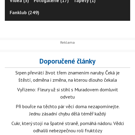
Videa (3)
Fotogalerie (17)
Tapety (1)
Fanklub (249)
Doporučené články
Srpen převrátí život třem znamením naruby. Čeká je
štěstí, odměna i změna, na kterou dlouho čekala
Vyřízeno: Fleury už si stihl s Muradovem domluvit
odvetu
Při bouřce na těchto pár věcí doma nezapomínejte.
Jednu zásadní chybu dělá téměř každý
Cukr, který stojí na špatné straně, pomáhá nádoru. Vědci
odhalili nebezpečnou roli fruktózy