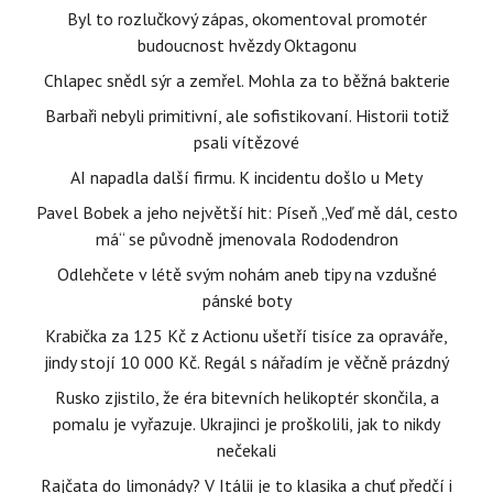
Byl to rozlučkový zápas, okomentoval promotér
budoucnost hvězdy Oktagonu
Chlapec snědl sýr a zemřel. Mohla za to běžná bakterie
Barbaři nebyli primitivní, ale sofistikovaní. Historii totiž
psali vítězové
AI napadla další firmu. K incidentu došlo u Mety
Pavel Bobek a jeho největší hit: Píseň „Veď mě dál, cesto
má“ se původně jmenovala Rododendron
Odlehčete v létě svým nohám aneb tipy na vzdušné
pánské boty
Krabička za 125 Kč z Actionu ušetří tisíce za opraváře,
jindy stojí 10 000 Kč. Regál s nářadím je věčně prázdný
Rusko zjistilo, že éra bitevních helikoptér skončila, a
pomalu je vyřazuje. Ukrajinci je proškolili, jak to nikdy
nečekali
Rajčata do limonády? V Itálii je to klasika a chuť předčí i