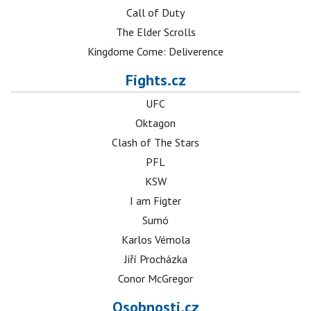
Call of Duty
The Elder Scrolls
Kingdome Come: Deliverence
Fights.cz
UFC
Oktagon
Clash of The Stars
PFL
KSW
I am Figter
Sumó
Karlos Vémola
Jiří Procházka
Conor McGregor
Osobnosti.cz