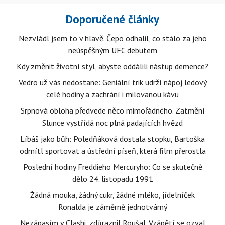
Doporučené články
Nezvládl jsem to v hlavě. Čepo odhalil, co stálo za jeho
neúspěšným UFC debutem
Kdy změnit životní styl, abyste oddálili nástup demence?
Vedro už vás nedostane: Geniální trik udrží nápoj ledový
celé hodiny a zachrání i milovanou kávu
Srpnová obloha předvede něco mimořádného. Zatmění
Slunce vystřídá noc plná padajících hvězd
Líbáš jako bůh: Poledňáková dostala stopku, Bartoška
odmítl sportovat a ústřední píseň, která film přerostla
Poslední hodiny Freddieho Mercuryho: Co se skutečně
dělo 24. listopadu 1991
Žádná mouka, žádný cukr, žádné mléko, jídelníček
Ronalda je záměrně jednotvárný
Nezápasím v Clashi, zdůraznil Roušal. Vzápětí se ozval