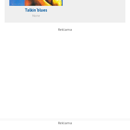
Talkin´blues
None