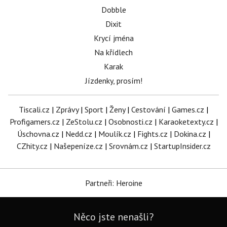
Dobble
Dixit
Krycí jména
Na křídlech
Karak
Jízdenky, prosím!
Tiscali.cz
|
Zprávy
|
Sport
|
Ženy
|
Cestování
|
Games.cz
|
Profigamers.cz
|
ZeStolu.cz
|
Osobnosti.cz
|
Karaoketexty.cz
|
Úschovna.cz
|
Nedd.cz
|
Moulík.cz
|
Fights.cz
|
Dokina.cz
|
CZhity.cz
|
Našepeníze.cz
|
Srovnám.cz
|
StartupInsider.cz
Partneři: Heroine
Něco jste nenašli?