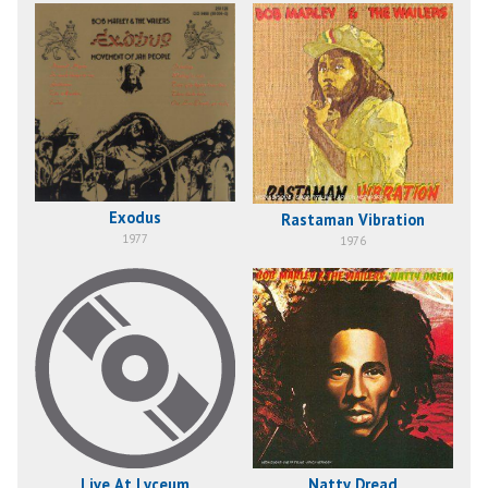
Exodus
Rastaman Vibration
1977
1976
Live At Lyceum
Natty Dread