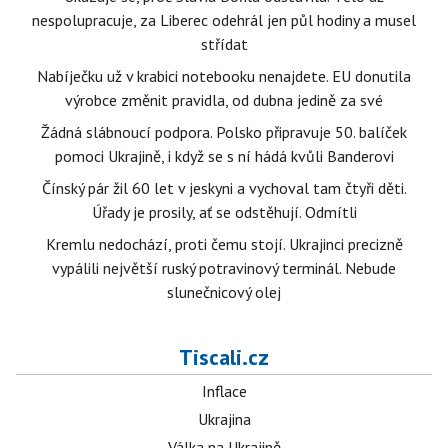
nespolupracuje, za Liberec odehrál jen půl hodiny a musel
střídat
Nabíječku už v krabici notebooku nenajdete. EU donutila
výrobce změnit pravidla, od dubna jedině za své
Žádná slábnoucí podpora. Polsko připravuje 50. balíček
pomoci Ukrajině, i když se s ní hádá kvůli Banderovi
Čínský pár žil 60 let v jeskyni a vychoval tam čtyři děti.
Úřady je prosily, ať se odstěhují. Odmítli
Kremlu nedochází, proti čemu stojí. Ukrajinci precizně
vypálili největší ruský potravinový terminál. Nebude
slunečnicový olej
Tiscali.cz
Inflace
Ukrajina
Válka na Ukrajině