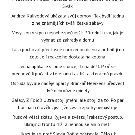
Sivák
Andrea Kalivodová ukázala svůj domov: Tak bydlí jedna
z nejznámějších tváří české zábavy
Vosy jsou v srpnu nejnebezpečnější: Přírodní triky, jak je
vyhnat ze zahrady a domu
Táta pochoval předčasně narozenou dceru a políbil ji na
čelo. Její reakce ho dostala na kolena
Jedna aplikace slibuje slunce, druhá déšť. Proč se
předpovědi počasí v telefonu tak liší a která má pravdu
Ostuda bývalé naděje Sparty. Brankář Heerkens předvedl
dvě nehorázné minely
Galaxy Z Fold8 Ultra stojí jmění, ale stojí za to. Po pár
hodinách člověk zjistí, že cesta zpátky neexistuje
Rusové věští zkázu Kyjeva a zvěstují raketový postup.
Ukrajinci frontu drží a nehnou se ani o metr
Ukazuje se, proč Slavia Bořila odstavila. Tělo už