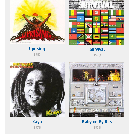
Uprising
Survival
1980
1979
Kaya
Babylon By Bus
1978
1978