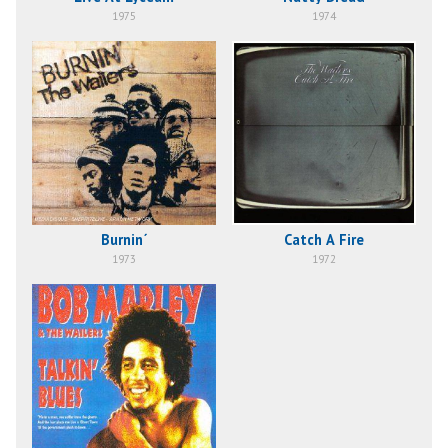
1975
1974
Burnin´
Catch A Fire
1973
1972