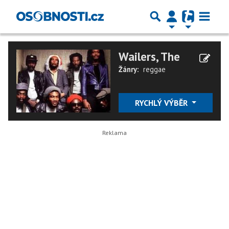
Wailers, The
Žánry:
reggae
RYCHLÝ VÝBĚR