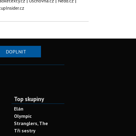
aoketexty.cz
|
Úschovna.cz
|
Nedd.cz
|
tupInsider.cz
DOPLNIT
Top skupiny
Elán
Olympic
Stranglers, The
Tři sestry