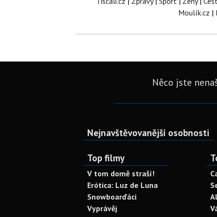
Tiscali.cz
|
Zprávy
|
Sport
|
Ženy
|
Ces
Moulík.cz
|
Něco jste nenaš
Nejnavštěvovanější osobnosti
Top filmy
T
V tom domě straší!
C
Erótica: Luz de Luna
S
Snowboarďáci
A
Vyprávěj
V