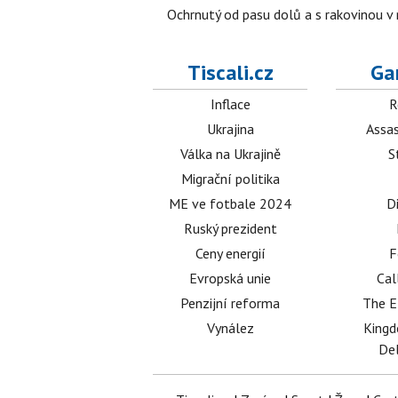
Ochrnutý od pasu dolů a s rakovinou v
Tiscali.cz
Ga
Inflace
R
Ukrajina
Assas
Válka na Ukrajině
S
Migrační politika
ME ve fotbale 2024
D
Ruský prezident
Ceny energií
F
Evropská unie
Cal
Penzijní reforma
The E
Vynález
King
Del