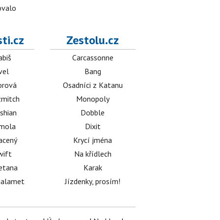
ovalo
ti.cz
Zestolu.cz
abiš
Carcassonne
vel
Bang
orová
Osadníci z Katanu
mitch
Monopoly
shian
Dobble
émola
Dixit
acený
Krycí jména
wift
Na křídlech
etana
Karak
halamet
Jízdenky, prosím!