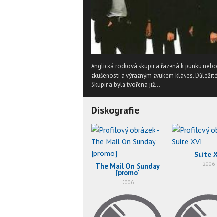
Anglická rocková skupina řazená k punku nebo 
zkušeností a výrazným zvukem kláves. Důležité
Skupina byla tvořena již...
Diskografie
Suite X
2006
The Mail On Sunday
[promo]
2006