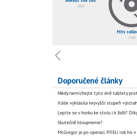
Always the sun
2000
Hits colle
1999
Doporučené články
Nikdy nemíchejte tyto dvě tablety pro
Itálie vyhlásila nejvyšší stupeň výstr
Lepíte se v horku ke stolu i k židli? D
Skutečně hloupneme?
McGregor je po operaci. Příští rok ho 