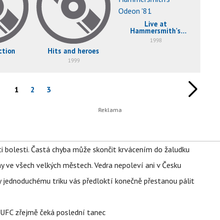
Live at
Hammersmith's
Odeon '81
1998
ction
Hits and heroes
1999
1
2
3
ti bolesti. Častá chyba může skončit krvácením do žaludku
ahy ve všech velkých městech. Vedra nepoleví ani v Česku
íky jednoduchému triku vás předloktí konečně přestanou pálit
v UFC zřejmě čeká poslední tanec