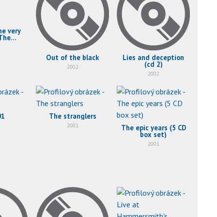
he very
 The
ers
Out of the black
Lies and deception
(cd 2)
2002
2002
01
The stranglers
2001
The epic years (5 CD
box set)
2001