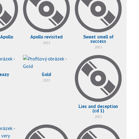
 Apollo
Apollo revisited
Sweet smell of
success
2003
2003
leazy
Gold
2003
Lies and deception
(cd 1)
2002