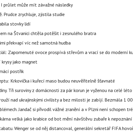
 I průlet může mít závažné následky
 Prudce zrychluje, zjistila studie
bila stovky lidí
nem na Štvanici chtěla potěšit i zesnulého bratra
nimi překvapí víc než samotná hudba
ciál: Zapomenuté ovoce prospívá střevům a vrací se do moderní k
í krysy jako magnet
mácí postřik
ptu: Krkovička i kuřecí maso budou neuvěřitelně šťavnaté
ny. Tři suroviny z domácnosti za pár korun je vyženou na celé léto
ouží nad ukrajinskými civilisty a bez milosti je zabíjí. Bezmála 1 
lémech. Jandač si přivodil vážné zranění a v Plzni není schopen tr
kárna velká jako krabice od bot mění návštěvu zubaře k nepoznání
abatu. Wenger se od něj distancoval, generální sekretář FIFA hovo