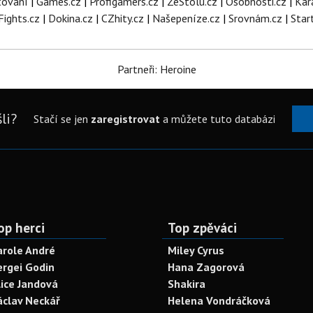
tování
|
Games.cz
|
Profigamers.cz
|
ZeStolu.cz
|
Osobnosti.cz
|
Kar
Fights.cz
|
Dokina.cz
|
CZhity.cz
|
Našepeníze.cz
|
Srovnám.cz
|
Star
Partneři: Heroine
li?
Stačí se jen
zaregistrovat
a můžete tuto databázi
op herci
Top zpěváci
arole André
Miley Cyrus
ergei Godin
Hana Zagorová
lice Jandová
Shakira
áclav Neckář
Helena Vondráčková