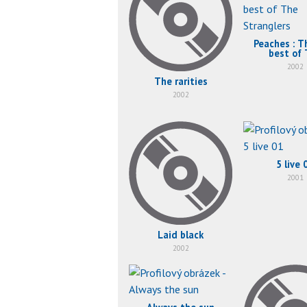
Peaches : T
best of
Strangl
2002
The rarities
2002
5 live 
2001
Laid black
2002