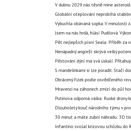
V dubnu 2029 nás těsně mine asteroid.
Globální oteplování neprobíhá stabilně.
Vybuchla obávaná sopka. V minulosti za
Jsem na nás hrdá, hlásí Pudilová. Výko
Pět nejlepších písní Seala: Příběh za 
Nenápadný angrešt skrývá velký poten
Pěstování dýní má svá úskalí. Přitahuj
S mandelinkami si lze poradit. Stačí do
Obrácený řízek podle osvědčeného rece
Mravenci na záhonech zmizí do půl hodi
Putinova odporná válka: Ruské drony kr
Dlouholetý kouč národního týmu v prob
30 minut a máte zubní náhradu: 3D tis
Infantino svolal krizovou schůzku do R