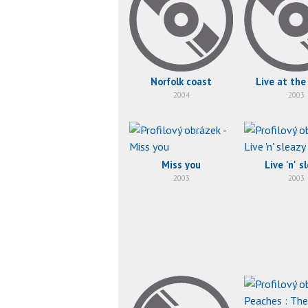
Norfolk coast
Live at the
2004
2003
Miss you
Live 'n' s
2003
2003