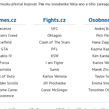
 mozku přestal bojovat. Pak mu snoubenka řekla ano a tělo zareag
mes.cz
Fights.cz
Osobnos
ecenze
UFC
Andrej B
sin's Creed
Oktagon
Petr Pa
tarfield
Clash of The Stars
Hana Zag
GTA
PFL
Kazma Kaz
iablo IV
KSW
Kim Karda
Forza
I am Figter
Karlos V
ortnite
Sumó
Marek Ztr
l of Duty
Karlos Vémola
Taylor S
lder Scrolls
Jiří Procházka
Emma Sm
dome Come:
Conor McGregor
Timothée C
iverence