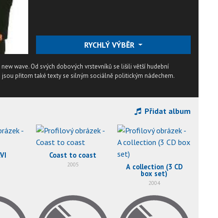
RYCHLÝ VÝBĚR
new wave. Od svých dobových vrstevníků se lišili větší hudební
 jsou přitom také texty se silným sociálně politickým nádechem.
Přidat album
VI
Coast to coast
2005
A collection (3 CD
box set)
2004