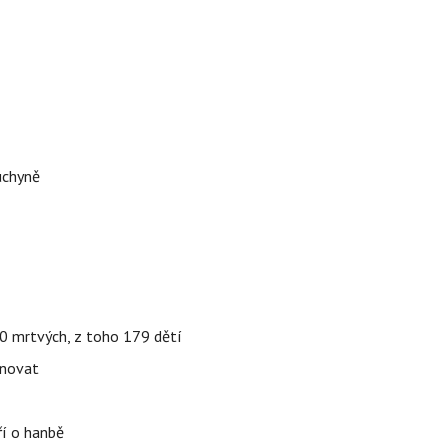
uchyně
000 mrtvých, z toho 179 dětí
énovat
ří o hanbě