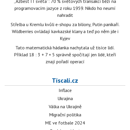
„Azbest IT světa“: 70 % světových transakcí běží na
programovacím jazyce z roku 1959. Nikdo ho neumí
nahradit
Střelba u Kremlu kvůli e-shopu za biliony, Putin panikaří.
Wildberries ovládají kavkazské klany a teď po něm jde i
Kyjev
Tato matematická hádanka nachytala už tisíce lidí.
Příklad 18 : 3 + 7 × 5 správně spočítají jen lidé, kteří
znají pořadí operací
Tiscali.cz
Inflace
Ukrajina
Válka na Ukrajině
Migrační politika
ME ve fotbale 2024