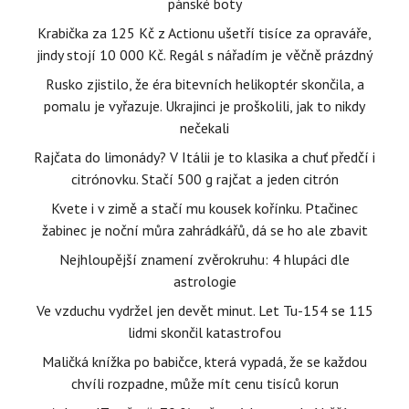
pánské boty
Krabička za 125 Kč z Actionu ušetří tisíce za opraváře,
jindy stojí 10 000 Kč. Regál s nářadím je věčně prázdný
Rusko zjistilo, že éra bitevních helikoptér skončila, a
pomalu je vyřazuje. Ukrajinci je proškolili, jak to nikdy
nečekali
Rajčata do limonády? V Itálii je to klasika a chuť předčí i
citrónovku. Stačí 500 g rajčat a jeden citrón
Kvete i v zimě a stačí mu kousek kořínku. Ptačinec
žabinec je noční můra zahrádkářů, dá se ho ale zbavit
Nejhloupější znamení zvěrokruhu: 4 hlupáci dle
astrologie
Ve vzduchu vydržel jen devět minut. Let Tu-154 se 115
lidmi skončil katastrofou
Maličká knížka po babičce, která vypadá, že se každou
chvíli rozpadne, může mít cenu tisíců korun