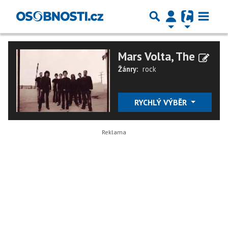
Mars Volta, The
Žánry:
rock
RYCHLÝ VÝBĚR