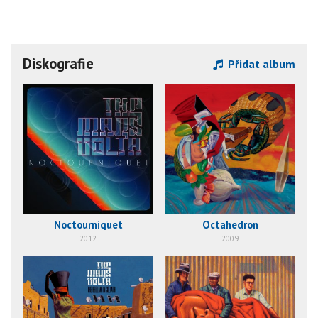
Diskografie
Přidat album
Noctourniquet
Octahedron
2012
2009