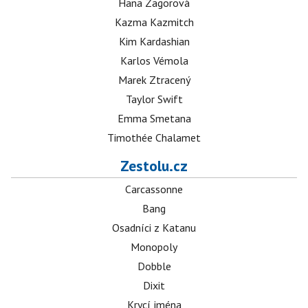
Hana Zagorová
Kazma Kazmitch
Kim Kardashian
Karlos Vémola
Marek Ztracený
Taylor Swift
Emma Smetana
Timothée Chalamet
Zestolu.cz
Carcassonne
Bang
Osadníci z Katanu
Monopoly
Dobble
Dixit
Krycí jména