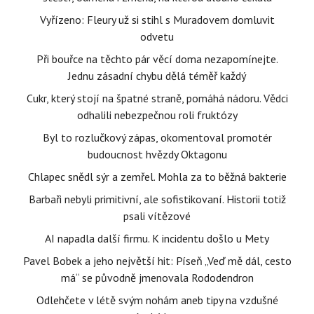
Vyřízeno: Fleury už si stihl s Muradovem domluvit
odvetu
Při bouřce na těchto pár věcí doma nezapomínejte.
Jednu zásadní chybu dělá téměř každý
Cukr, který stojí na špatné straně, pomáhá nádoru. Vědci
odhalili nebezpečnou roli fruktózy
Byl to rozlučkový zápas, okomentoval promotér
budoucnost hvězdy Oktagonu
Chlapec snědl sýr a zemřel. Mohla za to běžná bakterie
Barbaři nebyli primitivní, ale sofistikovaní. Historii totiž
psali vítězové
AI napadla další firmu. K incidentu došlo u Mety
Pavel Bobek a jeho největší hit: Píseň „Veď mě dál, cesto
má“ se původně jmenovala Rododendron
Odlehčete v létě svým nohám aneb tipy na vzdušné