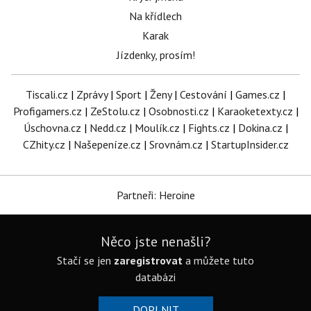
Na křídlech
Karak
Jízdenky, prosím!
Tiscali.cz
|
Zprávy
|
Sport
|
Ženy
|
Cestování
|
Games.cz
|
Profigamers.cz
|
ZeStolu.cz
|
Osobnosti.cz
|
Karaoketexty.cz
|
Úschovna.cz
|
Nedd.cz
|
Moulík.cz
|
Fights.cz
|
Dokina.cz
|
CZhity.cz
|
Našepeníze.cz
|
Srovnám.cz
|
StartupInsider.cz
Partneři: Heroine
Něco jste nenašli?
Stačí se jen
zaregistrovat
a můžete tuto
databázi
DOPLNIT