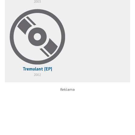
2003
Tremulant [EP]
2002