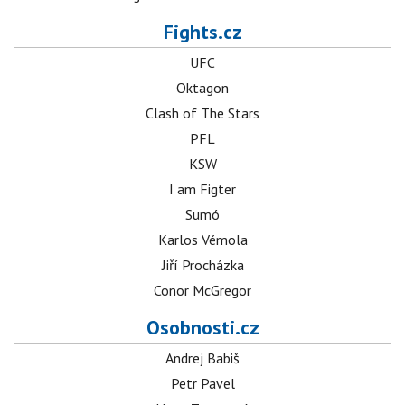
Fights.cz
UFC
Oktagon
Clash of The Stars
PFL
KSW
I am Figter
Sumó
Karlos Vémola
Jiří Procházka
Conor McGregor
Osobnosti.cz
Andrej Babiš
Petr Pavel