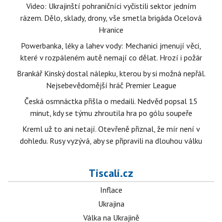
Video: Ukrajinští pohraničníci vyčistili sektor jedním
rázem. Dělo, sklady, drony, vše smetla brigáda Ocelová
Hranice
Powerbanka, léky a lahev vody: Mechanici jmenují věci,
které v rozpáleném autě nemají co dělat. Hrozí i požár
Brankář Kinský dostal nálepku, kterou by si možná nepřál.
Nejsebevědomější hráč Premier League
Česká osmnáctka přišla o medaili. Nedvěd popsal 15
minut, kdy se týmu zhroutila hra po gólu soupeře
Kreml už to ani netají. Otevřeně přiznal, že mír není v
dohledu. Rusy vyzývá, aby se připravili na dlouhou válku
Tiscali.cz
Inflace
Ukrajina
Válka na Ukrajině