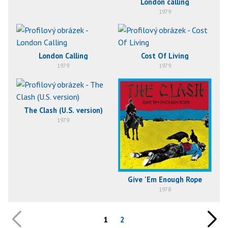
London calling
1979
London Calling
Cost Of Living
1979
1979
The Clash (U.S. version)
1979
Give 'Em Enough Rope
1978
1
2