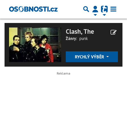
Clash, The
Žánry:
punk
RYCHLÝ VÝBĚR