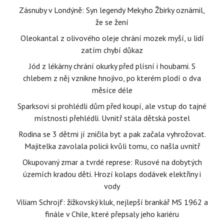
Zásnuby v Londýně: Syn legendy Mekyho Žbirky oznámil,
že se žení
Oleokantal z olivového oleje chrání mozek myší, u lidí
zatím chybí důkaz
Jód z lékárny chrání okurky před plísní i houbami. S
chlebem z něj vznikne hnojivo, po kterém plodí o dva
měsíce déle
Sparksovi si prohlédli dům před koupí, ale vstup do tajné
místnosti přehlédli. Uvnitř stála dětská postel
Rodina se 3 dětmi jí zničila byt a pak začala vyhrožovat.
Majitelka zavolala policii kvůli tomu, co našla uvnitř
Okupovaný zmar a tvrdé represe: Rusové na dobytých
územích kradou děti. Hrozí kolaps dodávek elektřiny i
vody
Viliam Schrojf: žižkovský kluk, nejlepší brankář MS 1962 a
finále v Chile, které přepsaly jeho kariéru