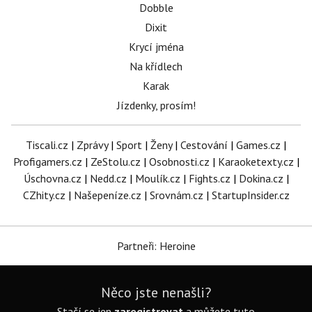
Dobble
Dixit
Krycí jména
Na křídlech
Karak
Jízdenky, prosím!
Tiscali.cz
|
Zprávy
|
Sport
|
Ženy
|
Cestování
|
Games.cz
|
Profigamers.cz
|
ZeStolu.cz
|
Osobnosti.cz
|
Karaoketexty.cz
|
Úschovna.cz
|
Nedd.cz
|
Moulík.cz
|
Fights.cz
|
Dokina.cz
|
CZhity.cz
|
Našepeníze.cz
|
Srovnám.cz
|
StartupInsider.cz
Partneři: Heroine
Něco jste nenašli?
Stačí se jen
zaregistrovat
a můžete tuto