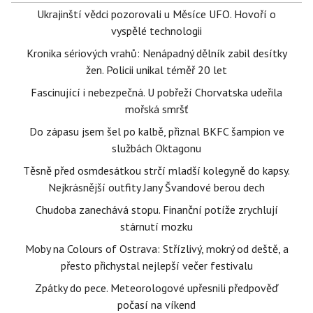
Ukrajinští vědci pozorovali u Měsíce UFO. Hovoří o
vyspělé technologii
Kronika sériových vrahů: Nenápadný dělník zabil desítky
žen. Policii unikal téměř 20 let
Fascinující i nebezpečná. U pobřeží Chorvatska udeřila
mořská smršť
Do zápasu jsem šel po kalbě, přiznal BKFC šampion ve
službách Oktagonu
Těsně před osmdesátkou strčí mladší kolegyně do kapsy.
Nejkrásnější outfity Jany Švandové berou dech
Chudoba zanechává stopu. Finanční potíže zrychlují
stárnutí mozku
Moby na Colours of Ostrava: Střízlivý, mokrý od deště, a
přesto přichystal nejlepší večer festivalu
Zpátky do pece. Meteorologové upřesnili předpověď
počasí na víkend