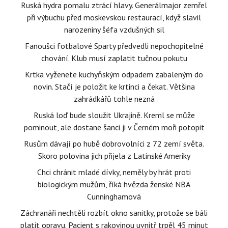
Ruská hydra pomalu ztrácí hlavy. Generálmajor zemřel
při výbuchu před moskevskou restaurací, když slavil
narozeniny šéfa vzdušných sil
Fanoušci fotbalové Sparty předvedli nepochopitelné
chování. Klub musí zaplatit tučnou pokutu
Krtka vyženete kuchyňským odpadem zabaleným do
novin. Stačí je položit ke krtinci a čekat. Většina
zahrádkářů tohle nezná
Ruská loď bude sloužit Ukrajině. Kreml se může
pominout, ale dostane šanci ji v Černém moři potopit
Rusům dávají po hubě dobrovolníci z 72 zemí světa.
Skoro polovina jich přijela z Latinské Ameriky
Chci chránit mladé dívky, neměly by hrát proti
biologickým mužům, říká hvězda ženské NBA
Cunninghamová
Záchranáři nechtěli rozbít okno sanitky, protože se báli
platit opravu. Pacient s rakovinou uvnitř trpěl 45 minut