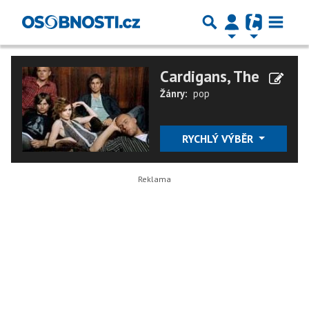
Cardigans, The
Žánry:
pop
RYCHLÝ VÝBĚR