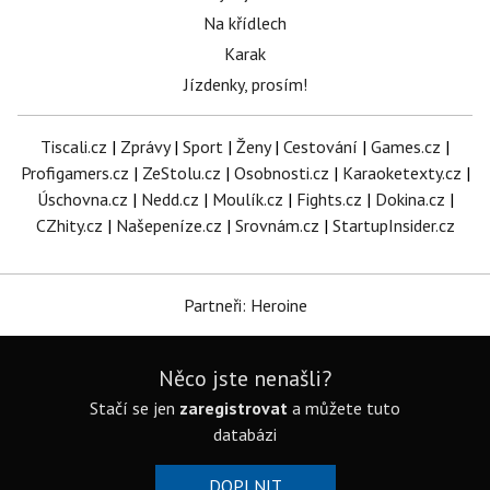
Na křídlech
Karak
Jízdenky, prosím!
Tiscali.cz
|
Zprávy
|
Sport
|
Ženy
|
Cestování
|
Games.cz
|
Profigamers.cz
|
ZeStolu.cz
|
Osobnosti.cz
|
Karaoketexty.cz
|
Úschovna.cz
|
Nedd.cz
|
Moulík.cz
|
Fights.cz
|
Dokina.cz
|
CZhity.cz
|
Našepeníze.cz
|
Srovnám.cz
|
StartupInsider.cz
Partneři: Heroine
Něco jste nenašli?
Stačí se jen
zaregistrovat
a můžete tuto
databázi
DOPLNIT