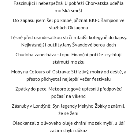
Fascinující i nebezpečná. U pobřeží Chorvatska udeřila
mořská smršť
Do zápasu jsem šel po kalbě, přiznal BKFC šampion ve
službách Oktagonu
Těsně před osmdesátkou strčí mladší kolegyně do kapsy.
Nejkrásnější outfity Jany Švandové berou dech
Chudoba zanechává stopu. Finanční potíže zrychlují
stárnutí mozku
Moby na Colours of Ostrava: Střízlivý, mokrý od deště, a
přesto přichystal nejlepší večer festivalu
Zpátky do pece. Meteorologové upřesnili předpověď
počasí na víkend
Zásnuby v Londýně: Syn legendy Mekyho Žbirky oznámil,
že se žení
Oleokantal z olivového oleje chrání mozek myší, u lidí
zatím chybí důkaz