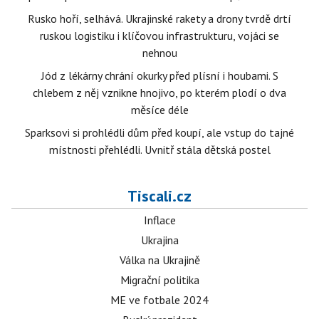
Rusko hoří, selhává. Ukrajinské rakety a drony tvrdě drtí
ruskou logistiku i klíčovou infrastrukturu, vojáci se
nehnou
Jód z lékárny chrání okurky před plísní i houbami. S
chlebem z něj vznikne hnojivo, po kterém plodí o dva
měsíce déle
Sparksovi si prohlédli dům před koupí, ale vstup do tajné
místnosti přehlédli. Uvnitř stála dětská postel
Tiscali.cz
Inflace
Ukrajina
Válka na Ukrajině
Migrační politika
ME ve fotbale 2024