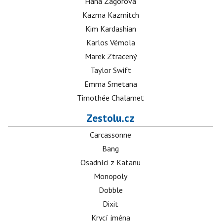
Hana Zagorová
Kazma Kazmitch
Kim Kardashian
Karlos Vémola
Marek Ztracený
Taylor Swift
Emma Smetana
Timothée Chalamet
Zestolu.cz
Carcassonne
Bang
Osadníci z Katanu
Monopoly
Dobble
Dixit
Krycí jména