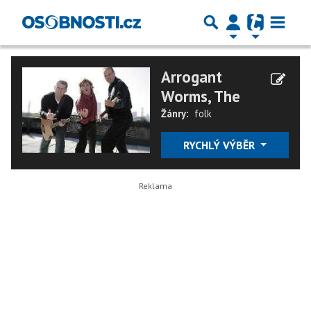
Arrogant
Worms, The
Žánry:
folk
RYCHLÝ VÝBĚR