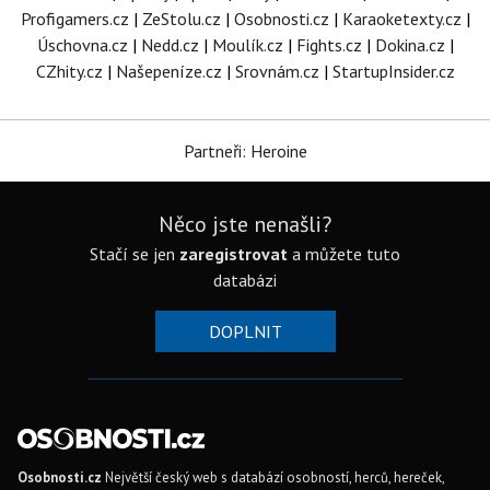
Profigamers.cz
|
ZeStolu.cz
|
Osobnosti.cz
|
Karaoketexty.cz
|
Úschovna.cz
|
Nedd.cz
|
Moulík.cz
|
Fights.cz
|
Dokina.cz
|
CZhity.cz
|
Našepeníze.cz
|
Srovnám.cz
|
StartupInsider.cz
Partneři: Heroine
Něco jste nenašli?
Stačí se jen
zaregistrovat
a můžete tuto
databázi
DOPLNIT
Osobnosti.cz
Největší český web s databází osobností, herců, hereček,