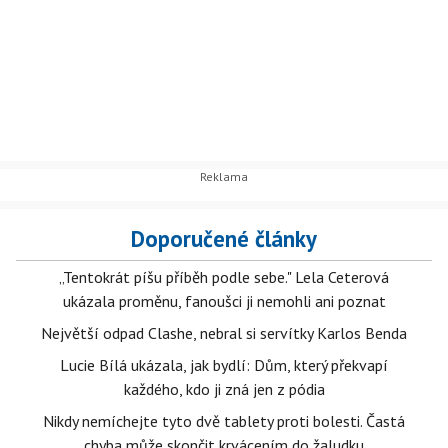
Doporučené články
„Tentokrát píšu příběh podle sebe." Lela Ceterová
ukázala proměnu, fanoušci ji nemohli ani poznat
Největší odpad Clashe, nebral si servítky Karlos Benda
Lucie Bílá ukázala, jak bydlí: Dům, který překvapí
každého, kdo ji zná jen z pódia
Nikdy nemíchejte tyto dvě tablety proti bolesti. Častá
chyba může skončit krvácením do žaludku