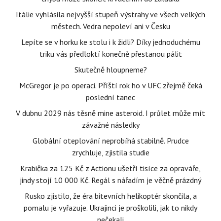
Itálie vyhlásila nejvyšší stupeň výstrahy ve všech velkých
městech. Vedra nepoleví ani v Česku
Lepíte se v horku ke stolu i k židli? Díky jednoduchému
triku vás předloktí konečně přestanou pálit
Skutečně hloupneme?
McGregor je po operaci. Příští rok ho v UFC zřejmě čeká
poslední tanec
V dubnu 2029 nás těsně mine asteroid. I průlet může mít
závažné následky
Globální oteplování neprobíhá stabilně. Prudce
zrychluje, zjistila studie
Krabička za 125 Kč z Actionu ušetří tisíce za opraváře,
jindy stojí 10 000 Kč. Regál s nářadím je věčně prázdný
Rusko zjistilo, že éra bitevních helikoptér skončila, a
pomalu je vyřazuje. Ukrajinci je proškolili, jak to nikdy
nečekali