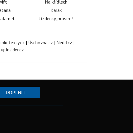
wift
Na křídlech
etana
Karak
halamet
Jízdenky, prosím!
aoketexty.cz
|
Úschovna.cz
|
Nedd.cz
|
tupInsider.cz
DOPLNIT