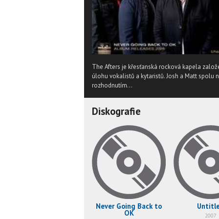
The Afters je křesťanská rocková kapela zalo
úlohu vokalistů a kytaristů. Josh a Matt spolu 
rozhodnutím...
Diskografie
Never Going Back to
Untitl
OK
2007