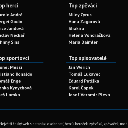
op herci
Top zpěváci
arole André
Miley Cyrus
ergei Godin
Hana Zagorová
lice Jandová
Shakira
áclav Neckář
Helena Vondráčková
ohnny Sins
Maria Baimler
op sportovci
Top spisovatelé
ionel Messi
Jan Werich
ristiano Ronaldo
Tomáš Lukavec
omáš Enge
Eduard Petiška
anka Kynychová
Karel Čapek
leš Lamka
Josef Veromír Pleva
Největší český web s databází osobností, herců, hereček, zpěváků, zpěvaček, mod