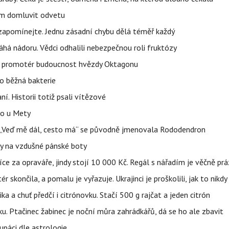
vem domluvit odvetu
zapomínejte. Jednu zásadní chybu dělá téměř každý
áhá nádoru. Vědci odhalili nebezpečnou roli fruktózy
l promotér budoucnost hvězdy Oktagonu
o běžná bakterie
aní. Historii totiž psali vítězové
lo u Mety
eň „Veď mě dál, cesto má“ se původně jmenovala Rododendron
y na vzdušné pánské boty
íce za opraváře, jindy stojí 10 000 Kč. Regál s nářadím je věčně pr
ér skončila, a pomalu je vyřazuje. Ukrajinci je proškolili, jak to nikdy
ika a chuť předčí i citrónovku. Stačí 500 g rajčat a jeden citrón
ku. Ptačinec žabinec je noční můra zahrádkářů, dá se ho ale zbavit
upáci dle astrologie