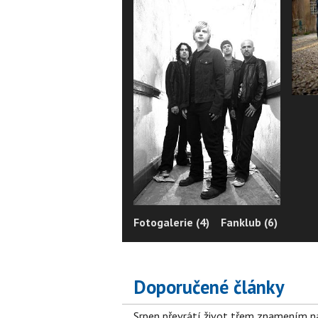
Fotogalerie (4)
Fanklub (6)
Doporučené články
Srpen převrátí život třem znamením na