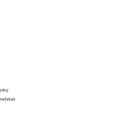
ázdný
 nečekali