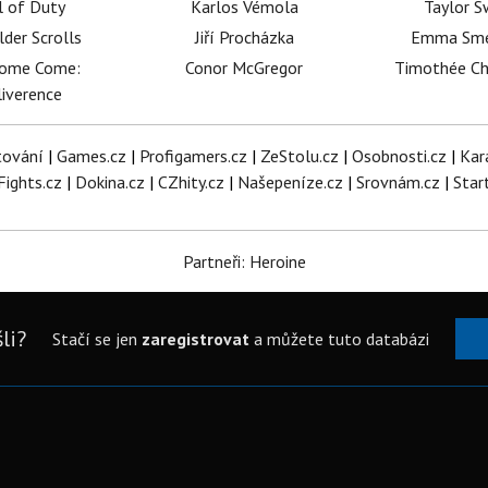
l of Duty
Karlos Vémola
Taylor S
lder Scrolls
Jiří Procházka
Emma Sm
dome Come:
Conor McGregor
Timothée C
iverence
tování
|
Games.cz
|
Profigamers.cz
|
ZeStolu.cz
|
Osobnosti.cz
|
Kar
Fights.cz
|
Dokina.cz
|
CZhity.cz
|
Našepeníze.cz
|
Srovnám.cz
|
Star
Partneři: Heroine
li?
Stačí se jen
zaregistrovat
a můžete tuto databázi