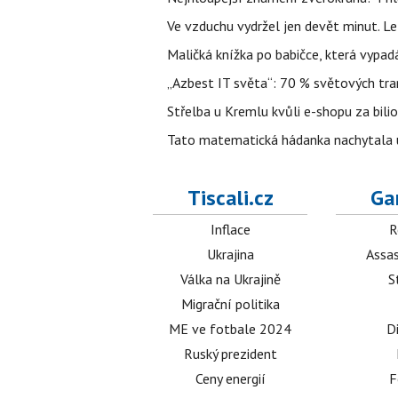
Ve vzduchu vydržel jen devět minut. L
Maličká knížka po babičce, která vypad
„Azbest IT světa“: 70 % světových tra
Střelba u Kremlu kvůli e-shopu za bilio
Tato matematická hádanka nachytala už t
Tiscali.cz
Ga
Inflace
R
Ukrajina
Assas
Válka na Ukrajině
S
Migrační politika
ME ve fotbale 2024
D
Ruský prezident
Ceny energií
F