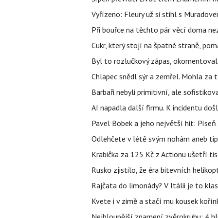
Vyřízeno: Fleury už si stihl s Murado
Při bouřce na těchto pár věcí doma ne
Cukr, který stojí na špatné straně, pom
Byl to rozlučkový zápas, okomentova
Chlapec snědl sýr a zemřel. Mohla za t
Barbaři nebyli primitivní, ale sofistikov
AI napadla další firmu. K incidentu doš
Pavel Bobek a jeho největší hit: Pís
Odlehčete v létě svým nohám aneb tip
Krabička za 125 Kč z Actionu ušetří tis
Rusko zjistilo, že éra bitevních helikopt
Rajčata do limonády? V Itálii je to klas
Kvete i v zimě a stačí mu kousek kořín
Nejhloupější znamení zvěrokruhu: 4 hl