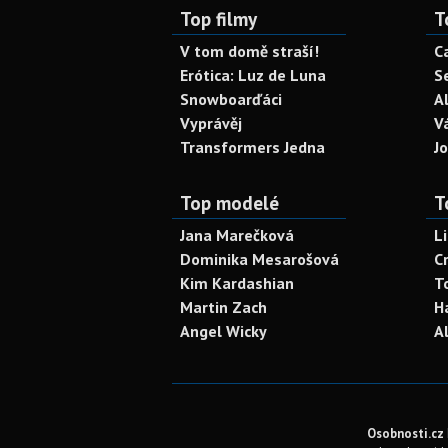
Top filmy
T
V tom domě straší!
C
Erótica: Luz de Luna
S
Snowboarďáci
A
Vyprávěj
V
Transformers Jedna
J
Top modelé
T
Jana Marečková
L
Dominika Mesarošová
C
Kim Kardashian
T
Martin Zach
H
Angel Wicky
A
Osobnosti.cz