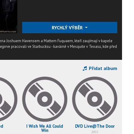
RYCHLÝ VÝBĚR
žena Joshuem Havensem a Mattem Fuquaem, kteří zaujímají v kapele
nejprve pracovali ve Starbucksu - kavárně v Mesquite v Texasu, kde před
Přidat album
ed
I Wish We All Could
DVD Live@The Door
Win
2002