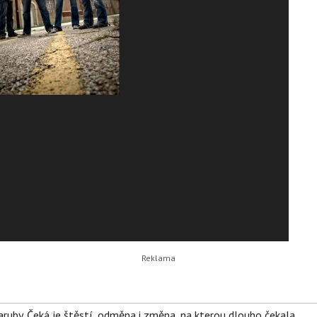
ruby. Čeká je štěstí, odměna i změna, na kterou dlouho čekala