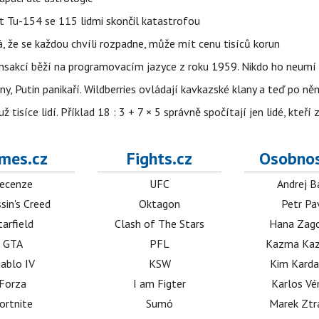
et Tu-154 se 115 lidmi skončil katastrofou
á, že se každou chvíli rozpadne, může mít cenu tisíců korun
nsakcí běží na programovacím jazyce z roku 1959. Nikdo ho neumí 
ny, Putin panikaří. Wildberries ovládají kavkazské klany a teď po něm
isíce lidí. Příklad 18 : 3 + 7 × 5 správně spočítají jen lidé, kteří 
mes.cz
Fights.cz
Osobnos
ecenze
UFC
Andrej B
sin's Creed
Oktagon
Petr Pa
tarfield
Clash of The Stars
Hana Zag
GTA
PFL
Kazma Kaz
iablo IV
KSW
Kim Karda
Forza
I am Figter
Karlos V
ortnite
Sumó
Marek Ztr