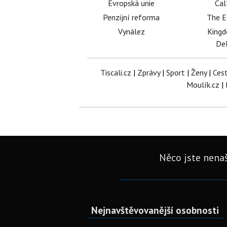
Evropská unie
Cal
Penzijní reforma
The E
Vynález
King
Del
Tiscali.cz
|
Zprávy
|
Sport
|
Ženy
|
Ces
Moulík.cz
|
Něco jste nenaš
Nejnavštěvovanější osobnosti