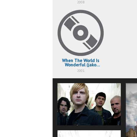
2008
When The World Is
Wonderful (jako
Blisse)
2001