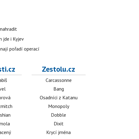
nahradit
 jde i Kyjev
znají pořadí operací
ti.cz
Zestolu.cz
abiš
Carcassonne
vel
Bang
orová
Osadníci z Katanu
mitch
Monopoly
shian
Dobble
émola
Dixit
acený
Krycí jména