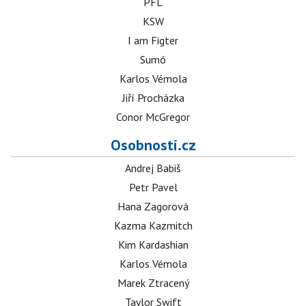
PFL
KSW
I am Figter
Sumó
Karlos Vémola
Jiří Procházka
Conor McGregor
Osobnosti.cz
Andrej Babiš
Petr Pavel
Hana Zagorová
Kazma Kazmitch
Kim Kardashian
Karlos Vémola
Marek Ztracený
Taylor Swift