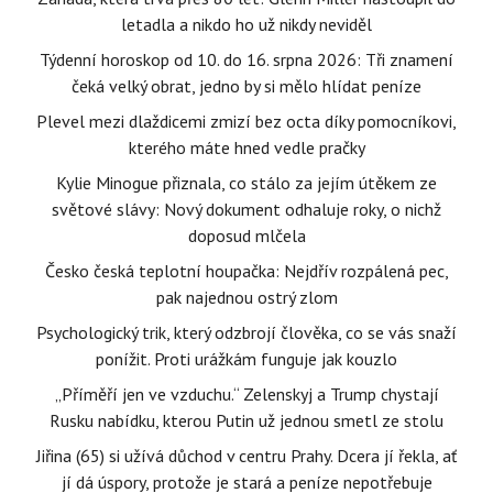
letadla a nikdo ho už nikdy neviděl
Týdenní horoskop od 10. do 16. srpna 2026: Tři znamení
čeká velký obrat, jedno by si mělo hlídat peníze
Plevel mezi dlaždicemi zmizí bez octa díky pomocníkovi,
kterého máte hned vedle pračky
Kylie Minogue přiznala, co stálo za jejím útěkem ze
světové slávy: Nový dokument odhaluje roky, o nichž
doposud mlčela
Česko česká teplotní houpačka: Nejdřív rozpálená pec,
pak najednou ostrý zlom
Psychologický trik, který odzbrojí člověka, co se vás snaží
ponížit. Proti urážkám funguje jak kouzlo
„Příměří jen ve vzduchu.“ Zelenskyj a Trump chystají
Rusku nabídku, kterou Putin už jednou smetl ze stolu
Jiřina (65) si užívá důchod v centru Prahy. Dcera jí řekla, ať
jí dá úspory, protože je stará a peníze nepotřebuje