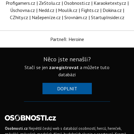
Profigamers.cz
|
ZeStolu.cz
|
Osobnosti.cz
|
Karaoketexty.cz
|
Úschovna.cz
|
Nedd.cz
|
Moulík.cz
|
Fights.cz
|
Dokina.cz
|
CZhity.cz
|
Našepeníze.cz
|
Srovnám.cz
|
StartupInsider.cz
Partneři: Heroine
Něco jste nenašli?
Stačí se jen
zaregistrovat
a můžete tuto
databázi
DOPLNIT
Osobnosti.cz
Největší český web s databází osobností, herců, hereček,