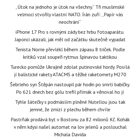
„Útok na jednoho je útok na všechny.“ Tři muslimské
velmoci stvořily vlastní NATO. Írán zuří: „Papír vás
neochrání“
iPhone 17 Pro s rovnými zády bez hrbu fotoaparátu.
Japonci ukázali, jak měl od začátku skutečně vypadat
Tenista Norrie převlékl během zápasu 8 triček. Podle
kritiků vzal soupeři rytmus špinavou taktikou
Turecko pomůže Ukrajině zdolat putinovské hordy. Posílá
jí balistické rakety ATACMS a těžké raketomety M270
Šebrleho syn Štěpán nastoupil pár hodin po smrti babičky.
Po 621 dnech bez gólu trefil přímák a věnoval ho jí
Tyhle šátečky s podmáslím plněné Nutellou jsou tak
jemné, že zmizí z plechu během chvíle
Pastrňák prodává byt v Bostonu za 82 milionů Kč. Kohák
v něm kdysi našel automat na lov jelenů a poslouchal
Michala Davida