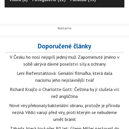
Doporučené články
V Česku ho nosí nejspíš jediný muž. Zapomenuté jméno v
sobě ukrývá dávné poselství síly a ochrany
Leni Riefenstahlová: Geniální filmařka, která dala
nacismu jeho nejslavnější tvář
Richard Krajčo o Charlotte Gott: Čeština by jí slušela víc
než angličtina
Nové viry překonaly bakteriální obranu, protože je příroda
nezná. Vědci varují před viry, proti kterým se nebudeme
umět bránit
Záhada, která trvá přes 80 let: Glenn Miller nastoupil do