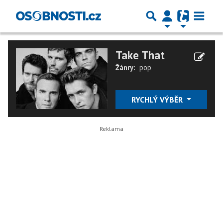
Take That
Žánry:
pop
RYCHLÝ VÝBĚR