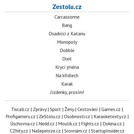
Zestolu.cz
Carcassonne
Bang
Osadníci z Katanu
Monopoly
Dobble
Dixit
Krycí jména
Na křídlech
Karak
Jízdenky, prosím!
Tiscali.cz
|
Zprávy
|
Sport
|
Ženy
|
Cestování
|
Games.cz
|
Profigamers.cz
|
ZeStolu.cz
|
Osobnosti.cz
|
Karaoketexty.cz
|
Úschovna.cz
|
Nedd.cz
|
Moulík.cz
|
Fights.cz
|
Dokina.cz
|
CZhity.cz
|
Našepeníze.cz
|
Srovnám.cz
|
StartupInsider.cz