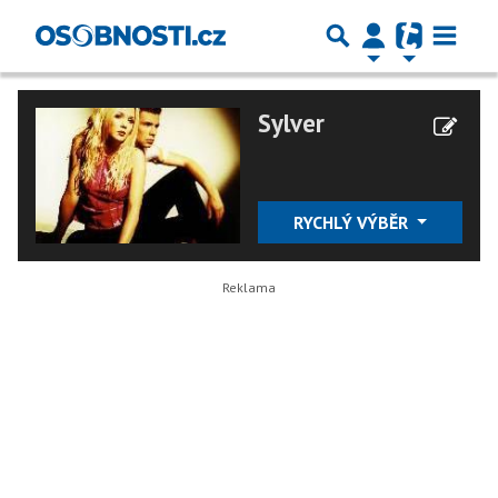
Sylver
RYCHLÝ VÝBĚR