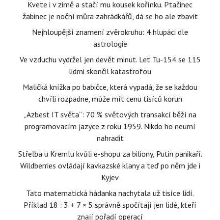
Kvete i v zimě a stačí mu kousek kořínku. Ptačinec
žabinec je noční můra zahrádkářů, dá se ho ale zbavit
Nejhloupější znamení zvěrokruhu: 4 hlupáci dle
astrologie
Ve vzduchu vydržel jen devět minut. Let Tu-154 se 115
lidmi skončil katastrofou
Maličká knížka po babičce, která vypadá, že se každou
chvíli rozpadne, může mít cenu tisíců korun
„Azbest IT světa“: 70 % světových transakcí běží na
programovacím jazyce z roku 1959. Nikdo ho neumí
nahradit
Střelba u Kremlu kvůli e-shopu za biliony, Putin panikaří.
Wildberries ovládají kavkazské klany a teď po něm jde i
Kyjev
Tato matematická hádanka nachytala už tisíce lidí.
Příklad 18 : 3 + 7 × 5 správně spočítají jen lidé, kteří
znají pořadí operací