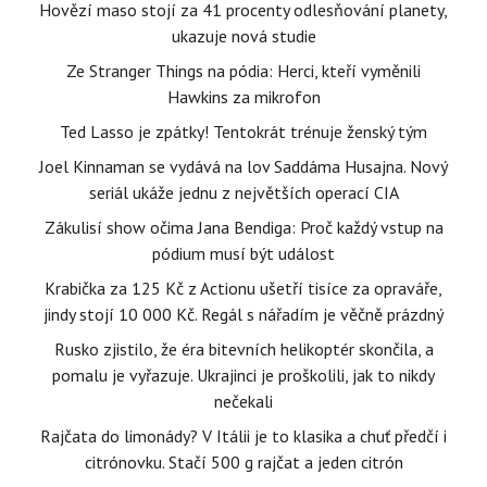
Hovězí maso stojí za 41 procenty odlesňování planety,
ukazuje nová studie
Ze Stranger Things na pódia: Herci, kteří vyměnili
Hawkins za mikrofon
Ted Lasso je zpátky! Tentokrát trénuje ženský tým
Joel Kinnaman se vydává na lov Saddáma Husajna. Nový
seriál ukáže jednu z největších operací CIA
Zákulisí show očima Jana Bendiga: Proč každý vstup na
pódium musí být událost
Krabička za 125 Kč z Actionu ušetří tisíce za opraváře,
jindy stojí 10 000 Kč. Regál s nářadím je věčně prázdný
Rusko zjistilo, že éra bitevních helikoptér skončila, a
pomalu je vyřazuje. Ukrajinci je proškolili, jak to nikdy
nečekali
Rajčata do limonády? V Itálii je to klasika a chuť předčí i
citrónovku. Stačí 500 g rajčat a jeden citrón