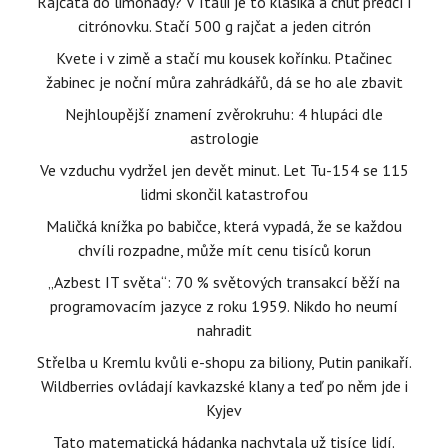
Rajčata do limonády? V Itálii je to klasika a chuť předčí i
citrónovku. Stačí 500 g rajčat a jeden citrón
Kvete i v zimě a stačí mu kousek kořínku. Ptačinec
žabinec je noční můra zahrádkářů, dá se ho ale zbavit
Nejhloupější znamení zvěrokruhu: 4 hlupáci dle
astrologie
Ve vzduchu vydržel jen devět minut. Let Tu-154 se 115
lidmi skončil katastrofou
Maličká knížka po babičce, která vypadá, že se každou
chvíli rozpadne, může mít cenu tisíců korun
„Azbest IT světa“: 70 % světových transakcí běží na
programovacím jazyce z roku 1959. Nikdo ho neumí
nahradit
Střelba u Kremlu kvůli e-shopu za biliony, Putin panikaří.
Wildberries ovládají kavkazské klany a teď po něm jde i
Kyjev
Tato matematická hádanka nachytala už tisíce lidí.