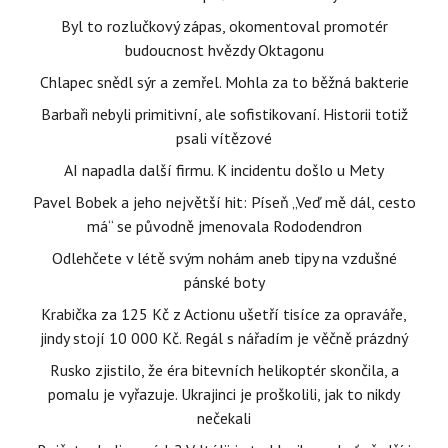
Byl to rozlučkový zápas, okomentoval promotér
budoucnost hvězdy Oktagonu
Chlapec snědl sýr a zemřel. Mohla za to běžná bakterie
Barbaři nebyli primitivní, ale sofistikovaní. Historii totiž
psali vítězové
AI napadla další firmu. K incidentu došlo u Mety
Pavel Bobek a jeho největší hit: Píseň „Veď mě dál, cesto
má“ se původně jmenovala Rododendron
Odlehčete v létě svým nohám aneb tipy na vzdušné
pánské boty
Krabička za 125 Kč z Actionu ušetří tisíce za opraváře,
jindy stojí 10 000 Kč. Regál s nářadím je věčně prázdný
Rusko zjistilo, že éra bitevních helikoptér skončila, a
pomalu je vyřazuje. Ukrajinci je proškolili, jak to nikdy
nečekali