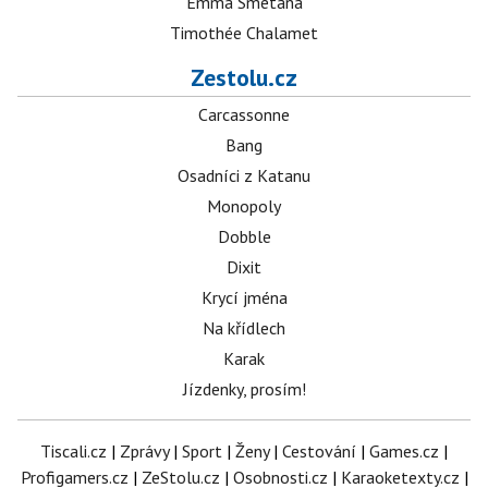
Emma Smetana
Timothée Chalamet
Zestolu.cz
Carcassonne
Bang
Osadníci z Katanu
Monopoly
Dobble
Dixit
Krycí jména
Na křídlech
Karak
Jízdenky, prosím!
Tiscali.cz
|
Zprávy
|
Sport
|
Ženy
|
Cestování
|
Games.cz
|
Profigamers.cz
|
ZeStolu.cz
|
Osobnosti.cz
|
Karaoketexty.cz
|