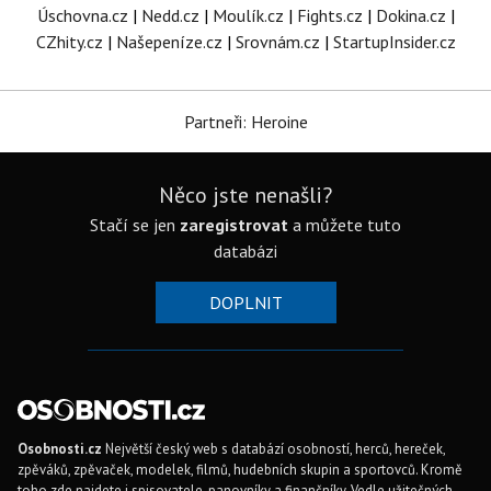
Úschovna.cz
|
Nedd.cz
|
Moulík.cz
|
Fights.cz
|
Dokina.cz
|
CZhity.cz
|
Našepeníze.cz
|
Srovnám.cz
|
StartupInsider.cz
Partneři: Heroine
Něco jste nenašli?
Stačí se jen
zaregistrovat
a můžete tuto
databázi
DOPLNIT
Osobnosti.cz
Největší český web s databází osobností, herců, hereček,
zpěváků, zpěvaček, modelek, filmů, hudebních skupin a sportovců. Kromě
toho zde najdete i spisovatele, panovníky a finančníky. Vedle užitečných