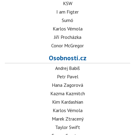
KSW
I am Figter
Sumó
Karlos Vémola
Jiří Procházka
Conor McGregor
Osobnosti.cz
Andrej Babiš
Petr Pavel
Hana Zagorová
Kazma Kazmitch
Kim Kardashian
Karlos Vémola
Marek Ztracený
Taylor Swift