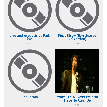
Live and Acoustic at Park
Final Straw (Re-released
Ave.
UK version)
2005
2004
Final Straw
When It's All Over We Still
Have To Clear Up
2003
2001