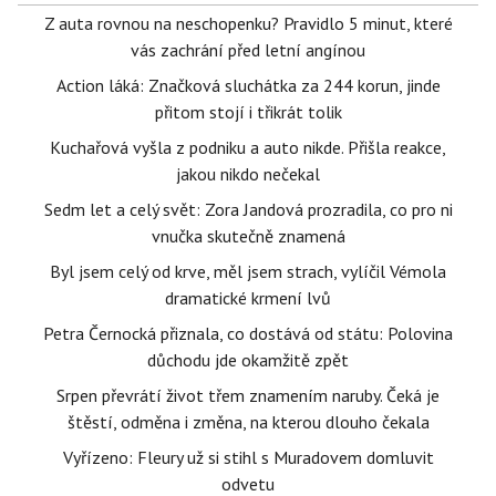
Z auta rovnou na neschopenku? Pravidlo 5 minut, které
vás zachrání před letní angínou
Action láká: Značková sluchátka za 244 korun, jinde
přitom stojí i třikrát tolik
Kuchařová vyšla z podniku a auto nikde. Přišla reakce,
jakou nikdo nečekal
Sedm let a celý svět: Zora Jandová prozradila, co pro ni
vnučka skutečně znamená
Byl jsem celý od krve, měl jsem strach, vylíčil Vémola
dramatické krmení lvů
Petra Černocká přiznala, co dostává od státu: Polovina
důchodu jde okamžitě zpět
Srpen převrátí život třem znamením naruby. Čeká je
štěstí, odměna i změna, na kterou dlouho čekala
Vyřízeno: Fleury už si stihl s Muradovem domluvit
odvetu