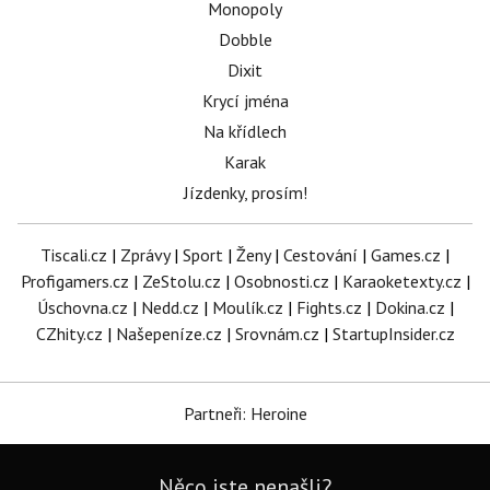
Monopoly
Dobble
Dixit
Krycí jména
Na křídlech
Karak
Jízdenky, prosím!
Tiscali.cz
|
Zprávy
|
Sport
|
Ženy
|
Cestování
|
Games.cz
|
Profigamers.cz
|
ZeStolu.cz
|
Osobnosti.cz
|
Karaoketexty.cz
|
Úschovna.cz
|
Nedd.cz
|
Moulík.cz
|
Fights.cz
|
Dokina.cz
|
CZhity.cz
|
Našepeníze.cz
|
Srovnám.cz
|
StartupInsider.cz
Partneři: Heroine
Něco jste nenašli?