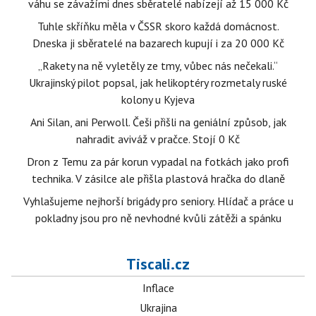
váhu se závažími dnes sběratelé nabízejí až 15 000 Kč
Tuhle skříňku měla v ČSSR skoro každá domácnost.
Dneska ji sběratelé na bazarech kupují i za 20 000 Kč
„Rakety na ně vyletěly ze tmy, vůbec nás nečekali.“
Ukrajinský pilot popsal, jak helikoptéry rozmetaly ruské
kolony u Kyjeva
Ani Silan, ani Perwoll. Češi přišli na geniální způsob, jak
nahradit aviváž v pračce. Stojí 0 Kč
Dron z Temu za pár korun vypadal na fotkách jako profi
technika. V zásilce ale přišla plastová hračka do dlaně
Vyhlašujeme nejhorší brigády pro seniory. Hlídač a práce u
pokladny jsou pro ně nevhodné kvůli zátěži a spánku
Tiscali.cz
Inflace
Ukrajina