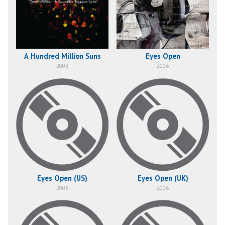
A Hundred Million Suns
Eyes Open
2008
2006
Eyes Open (US)
Eyes Open (UK)
2006
2006