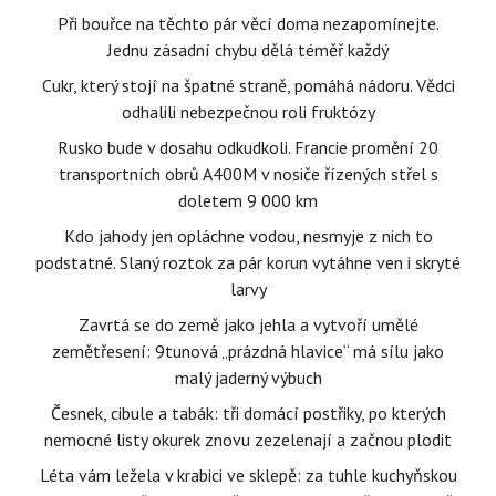
Při bouřce na těchto pár věcí doma nezapomínejte.
Jednu zásadní chybu dělá téměř každý
Cukr, který stojí na špatné straně, pomáhá nádoru. Vědci
odhalili nebezpečnou roli fruktózy
Rusko bude v dosahu odkudkoli. Francie promění 20
transportních obrů A400M v nosiče řízených střel s
doletem 9 000 km
Kdo jahody jen opláchne vodou, nesmyje z nich to
podstatné. Slaný roztok za pár korun vytáhne ven i skryté
larvy
Zavrtá se do země jako jehla a vytvoří umělé
zemětřesení: 9tunová „prázdná hlavice“ má sílu jako
malý jaderný výbuch
Česnek, cibule a tabák: tři domácí postřiky, po kterých
nemocné listy okurek znovu zezelenají a začnou plodit
Léta vám ležela v krabici ve sklepě: za tuhle kuchyňskou