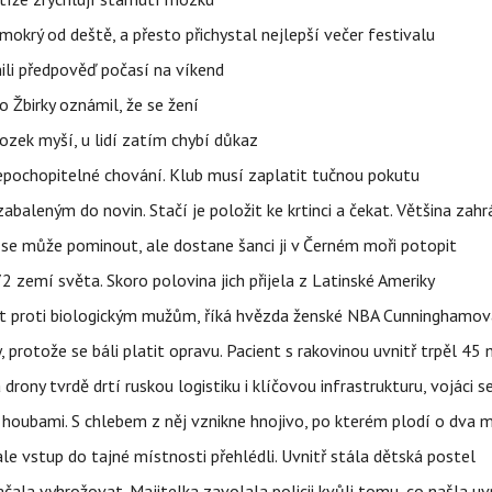
mokrý od deště, a přesto přichystal nejlepší večer festivalu
ili předpověď počasí na víkend
 Žbirky oznámil, že se žení
ozek myší, u lidí zatím chybí důkaz
epochopitelné chování. Klub musí zaplatit tučnou pokutu
aleným do novin. Stačí je položit ke krtinci a čekat. Většina zah
 se může pominout, ale dostane šanci ji v Černém moři potopit
 zemí světa. Skoro polovina jich přijela z Latinské Ameriky
rát proti biologickým mužům, říká hvězda ženské NBA Cunninghamov
, protože se báli platit opravu. Pacient s rakovinou uvnitř trpěl 45
 drony tvrdě drtí ruskou logistiku i klíčovou infrastrukturu, vojáci 
 i houbami. S chlebem z něj vznikne hnojivo, po kterém plodí o dva 
ale vstup do tajné místnosti přehlédli. Uvnitř stála dětská postel
začala vyhrožovat. Majitelka zavolala policii kvůli tomu, co našla uv