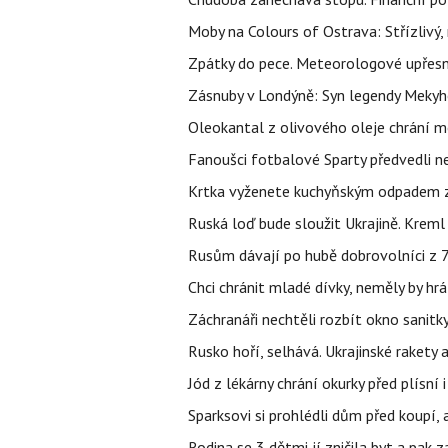
Moby na Colours of Ostrava: Střízlivý, 
Zpátky do pece. Meteorologové upřesn
Zásnuby v Londýně: Syn legendy Mekyho
Oleokantal z olivového oleje chrání m
Fanoušci fotbalové Sparty předvedli n
Krtka vyženete kuchyňským odpadem zab
Ruská loď bude sloužit Ukrajině. Kreml
Rusům dávají po hubě dobrovolníci z 72
Chci chránit mladé dívky, neměly by h
Záchranáři nechtěli rozbít okno sanitky
Rusko hoří, selhává. Ukrajinské rakety a
Jód z lékárny chrání okurky před plísní
Sparksovi si prohlédli dům před koupí, 
Rodina se 3 dětmi jí zničila byt a pak 