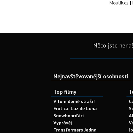
Moulík.cz
|
Něco jste nenaš
Nejnavštěvovanější osobnosti
Top filmy
T
V tom domě straší!
C
Erótica: Luz de Luna
S
Snowboarďáci
A
Vyprávěj
V
Transformers Jedna
J