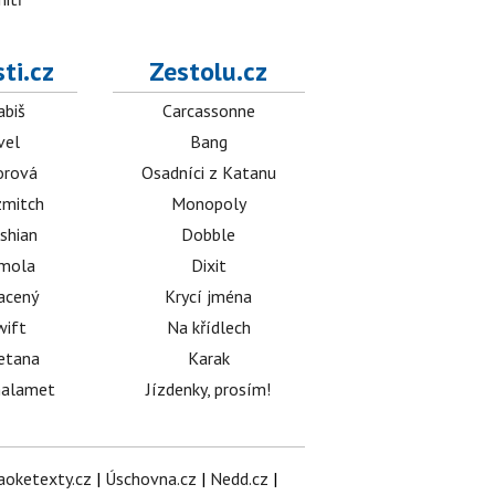
ti.cz
Zestolu.cz
abiš
Carcassonne
vel
Bang
orová
Osadníci z Katanu
mitch
Monopoly
shian
Dobble
émola
Dixit
acený
Krycí jména
wift
Na křídlech
etana
Karak
halamet
Jízdenky, prosím!
aoketexty.cz
|
Úschovna.cz
|
Nedd.cz
|