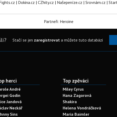
Fights.cz
|
Dokina.cz
|
CZhity.cz
|
Našepeníze.cz
|
Srovnám.cz
|
Star
Partneři: Heroine
li?
Stačí se jen
zaregistrovat
a můžete tuto databázi
op herci
Top zpěváci
arole André
Miley Cyrus
ergei Godin
Hana Zagorová
lice Jandová
Shakira
áclav Neckář
Helena Vondráčková
ohnny Sins
Maria Baimler