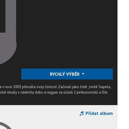
RYCHLÝ VÝBĚR
 v roce 2003 přerušila svoji činnost. Začinali jako čistě „tvrdá“ kapela,
cké rituály s nádechy dubu a reggae za účasti 2 perkusionistů a DJe.
Přidat album