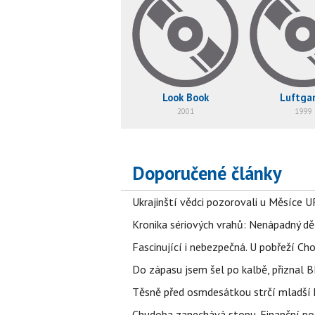
Look Book
Luftga
2001
1999
Doporučené články
Ukrajinští vědci pozorovali u Měsíce U
Kronika sériových vrahů: Nenápadný děln
Fascinující i nebezpečná. U pobřeží Ch
Do zápasu jsem šel po kalbě, přiznal
Těsně před osmdesátkou strčí mladší k
Chudoba zanechává stopu. Finanční pot