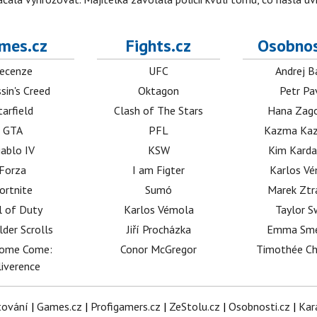
mes.cz
Fights.cz
Osobnos
ecenze
UFC
Andrej B
sin's Creed
Oktagon
Petr Pa
tarfield
Clash of The Stars
Hana Zag
GTA
PFL
Kazma Kaz
iablo IV
KSW
Kim Karda
Forza
I am Figter
Karlos V
ortnite
Sumó
Marek Ztr
l of Duty
Karlos Vémola
Taylor S
lder Scrolls
Jiří Procházka
Emma Sm
dome Come:
Conor McGregor
Timothée C
iverence
tování
|
Games.cz
|
Profigamers.cz
|
ZeStolu.cz
|
Osobnosti.cz
|
Kar