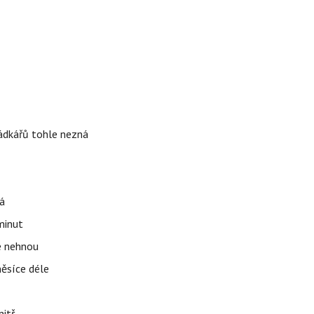
rádkářů tohle nezná
á
 minut
se nehnou
měsíce déle
nitř