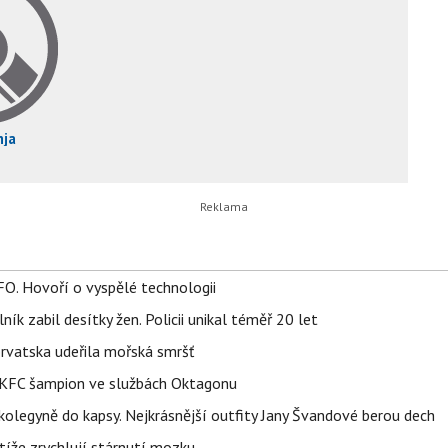
nja
FO. Hovoří o vyspělé technologii
ík zabil desítky žen. Policii unikal téměř 20 let
orvatska udeřila mořská smršť
 BKFC šampion ve službách Oktagonu
olegyně do kapsy. Nejkrásnější outfity Jany Švandové berou dech
íže zrychlují stárnutí mozku