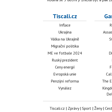
Tiscali.cz
Ga
Inflace
R
Ukrajina
Assas
Válka na Ukrajině
S
Migrační politika
ME ve fotbale 2024
D
Ruský prezident
Ceny energií
F
Evropská unie
Cal
Penzijní reforma
The E
Vynález
King
Del
Tiscali.cz
|
Zprávy
|
Sport
|
Ženy
|
Ces