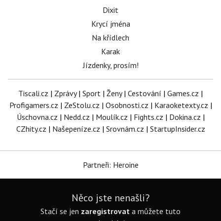
Dixit
Krycí jména
Na křídlech
Karak
Jízdenky, prosím!
Tiscali.cz
|
Zprávy
|
Sport
|
Ženy
|
Cestování
|
Games.cz
|
Profigamers.cz
|
ZeStolu.cz
|
Osobnosti.cz
|
Karaoketexty.cz
|
Úschovna.cz
|
Nedd.cz
|
Moulík.cz
|
Fights.cz
|
Dokina.cz
|
CZhity.cz
|
Našepeníze.cz
|
Srovnám.cz
|
StartupInsider.cz
Partneři: Heroine
Něco jste nenašli?
Stačí se jen
zaregistrovat
a můžete tuto