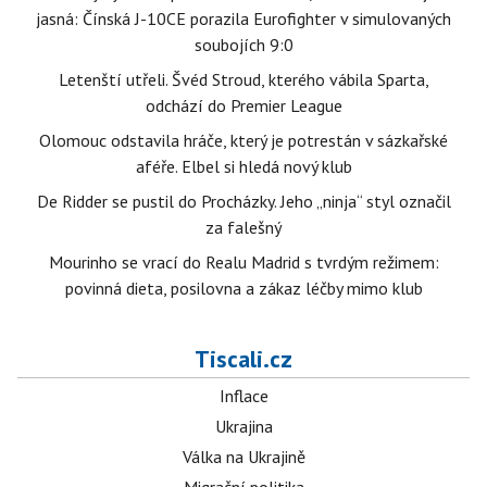
jasná: Čínská J-10CE porazila Eurofighter v simulovaných
soubojích 9:0
Letenští utřeli. Švéd Stroud, kterého vábila Sparta,
odchází do Premier League
Olomouc odstavila hráče, který je potrestán v sázkařské
aféře. Elbel si hledá nový klub
De Ridder se pustil do Procházky. Jeho „ninja“ styl označil
za falešný
Mourinho se vrací do Realu Madrid s tvrdým režimem:
povinná dieta, posilovna a zákaz léčby mimo klub
Tiscali.cz
Inflace
Ukrajina
Válka na Ukrajině