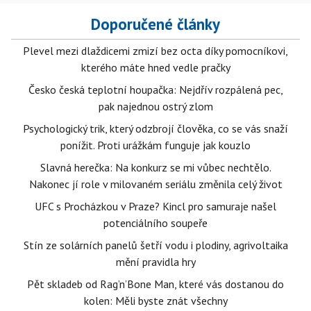
Doporučené články
Plevel mezi dlaždicemi zmizí bez octa díky pomocníkovi,
kterého máte hned vedle pračky
Česko česká teplotní houpačka: Nejdřív rozpálená pec,
pak najednou ostrý zlom
Psychologický trik, který odzbrojí člověka, co se vás snaží
ponížit. Proti urážkám funguje jak kouzlo
Slavná herečka: Na konkurz se mi vůbec nechtělo.
Nakonec jí role v milovaném seriálu změnila celý život
UFC s Procházkou v Praze? Kincl pro samuraje našel
potenciálního soupeře
Stín ze solárních panelů šetří vodu i plodiny, agrivoltaika
mění pravidla hry
Pět skladeb od Rag’n’Bone Man, které vás dostanou do
kolen: Měli byste znát všechny