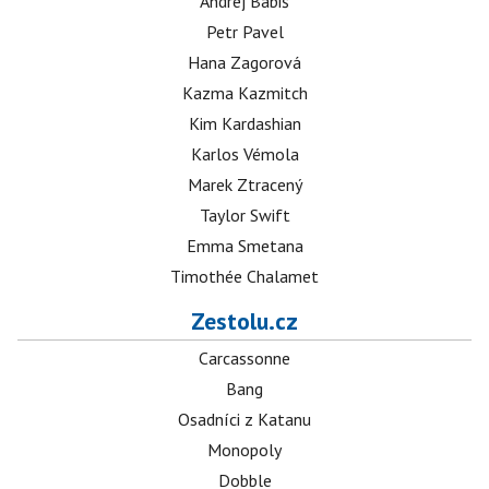
Andrej Babiš
Petr Pavel
Hana Zagorová
Kazma Kazmitch
Kim Kardashian
Karlos Vémola
Marek Ztracený
Taylor Swift
Emma Smetana
Timothée Chalamet
Zestolu.cz
Carcassonne
Bang
Osadníci z Katanu
Monopoly
Dobble