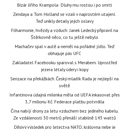
Bizár Jiřího Krampola: Dluhy mu rostou i po smrti
Zendaya a Tom Holland se vzali v naprostém utajení.
Teď unikly detaily jejich oslavy
Filharmonie, hvězdy a vzduch: Janek Ledecký připravil na
Štěrkovně něco, co tu ještě nebylo
Machačev spal v autě a neměl na pořádné jídlo. Teď
obhajuje pás UFC
Zakladatel Facebooku sparoval s Merabem. Uprostřed
jezera létaly údery i kopy
Senzace na překážkách. Český mladík Rada je nejlepší na
světě
Infantinova údajná milenka měla od UEFA inkasovat přes
3,7 milionu Kč. Federace platbu potvrdila
Čína nabíjí drony za letu vzduchem bez jediného kabelu.
Ze vzdálenosti 30 metrů přenáší stabilně 143 wattů
Děsivý výsledek pro letectva NATO, královna nebe je