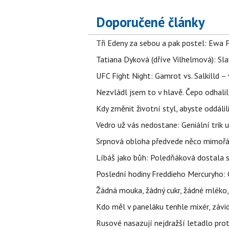
Doporučené články
Tři Edeny za sebou a pak postel: Ewa 
Tatiana Dyková (dříve Vilhelmová): Slav
UFC Fight Night: Gamrot vs. Salkilld 
Nezvládl jsem to v hlavě. Čepo odhal
Kdy změnit životní styl, abyste oddáli
Vedro už vás nedostane: Geniální trik 
Srpnová obloha předvede něco mimořád
Líbáš jako bůh: Poledňáková dostala s
Poslední hodiny Freddieho Mercuryho: 
Žádná mouka, žádný cukr, žádné mléko,
Kdo měl v paneláku tenhle mixér, závid
Rusové nasazují nejdražší letadlo proti