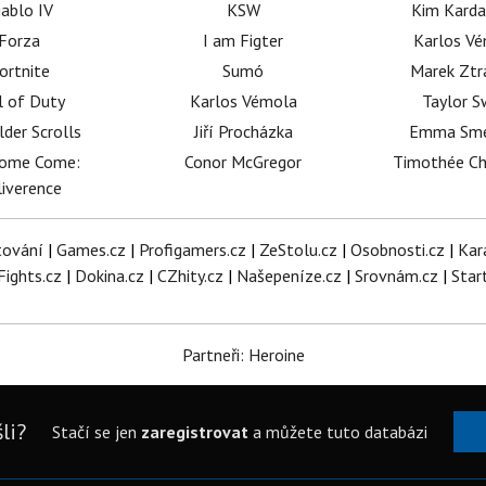
iablo IV
KSW
Kim Karda
Forza
I am Figter
Karlos V
ortnite
Sumó
Marek Ztr
l of Duty
Karlos Vémola
Taylor S
lder Scrolls
Jiří Procházka
Emma Sm
dome Come:
Conor McGregor
Timothée C
iverence
tování
|
Games.cz
|
Profigamers.cz
|
ZeStolu.cz
|
Osobnosti.cz
|
Kar
Fights.cz
|
Dokina.cz
|
CZhity.cz
|
Našepeníze.cz
|
Srovnám.cz
|
Star
Partneři: Heroine
li?
Stačí se jen
zaregistrovat
a můžete tuto databázi