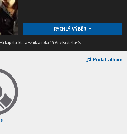
RYCHLÝ VÝBĚR
á kapela, která vznikla roku 1992 v Bratislavě.
Přidat album
ce