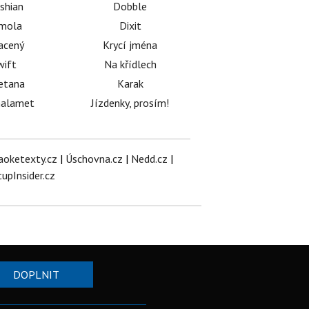
shian
Dobble
émola
Dixit
acený
Krycí jména
wift
Na křídlech
etana
Karak
halamet
Jízdenky, prosím!
aoketexty.cz
|
Úschovna.cz
|
Nedd.cz
|
tupInsider.cz
DOPLNIT