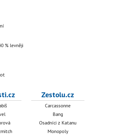
ní
40 % levněji
lot
ti.cz
Zestolu.cz
abiš
Carcassonne
vel
Bang
orová
Osadníci z Katanu
mitch
Monopoly