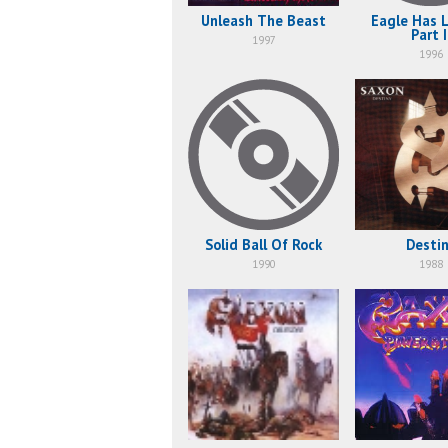
Unleash The Beast
Eagle Has 
Part I
1997
1996
Solid Ball Of Rock
Desti
1990
1988