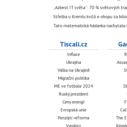
„Azbest IT světa“: 70 % světových tra
Střelba u Kremlu kvůli e-shopu za bilio
Tato matematická hádanka nachytala už t
Tiscali.cz
Ga
Inflace
R
Ukrajina
Assas
Válka na Ukrajině
S
Migrační politika
ME ve fotbale 2024
D
Ruský prezident
Ceny energií
F
Evropská unie
Cal
Penzijní reforma
The E
Vynález
King