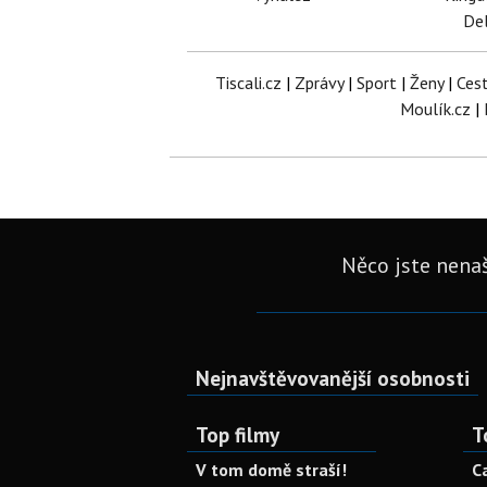
Del
Tiscali.cz
|
Zprávy
|
Sport
|
Ženy
|
Ces
Moulík.cz
|
Něco jste nenaš
Nejnavštěvovanější osobnosti
Top filmy
T
V tom domě straší!
C