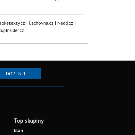
aoketexty.cz
|
Úschovna.cz
|
Nedd.cz
|
tupInsider.cz
DOPLNIT
Top skupiny
Elán