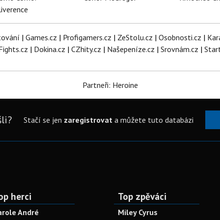
iverence
tování
|
Games.cz
|
Profigamers.cz
|
ZeStolu.cz
|
Osobnosti.cz
|
Kar
Fights.cz
|
Dokina.cz
|
CZhity.cz
|
Našepeníze.cz
|
Srovnám.cz
|
Star
Partneři: Heroine
li?
Stačí se jen
zaregistrovat
a můžete tuto databázi
op herci
Top zpěváci
arole André
Miley Cyrus