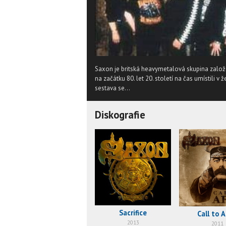
Saxon je britská heavymetalová skupina založ
na začátku 80. let 20. století na čas umístili v
sestava se...
Diskografie
Sacrifice
Call to 
2013
2011