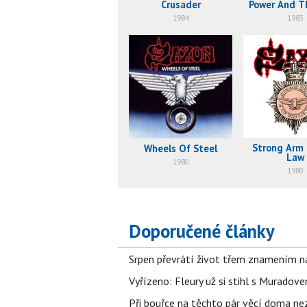
Crusader
Power And T
1984
1983
Strong Arm
Wheels Of Steel
Law
1980
1980
Doporučené články
Srpen převrátí život třem znamením na
Vyřízeno: Fleury už si stihl s Murado
Při bouřce na těchto pár věcí doma ne