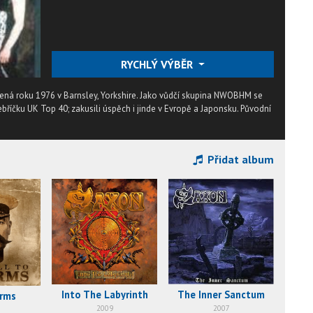
RYCHLÝ VÝBĚR
ená roku 1976 v Barnsley, Yorkshire. Jako vůdčí skupina NWOBHM se
 žebříčku UK Top 40; zakusili úspěch i jinde v Evropě a Japonsku. Původní
Přidat album
Into The Labyrinth
The Inner Sanctum
Arms
2009
2007