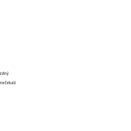
ázdný
 nečekali