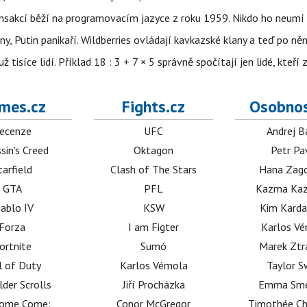
nsakcí běží na programovacím jazyce z roku 1959. Nikdo ho neumí 
ny, Putin panikaří. Wildberries ovládají kavkazské klany a teď po něm
isíce lidí. Příklad 18 : 3 + 7 × 5 správně spočítají jen lidé, kteří 
mes.cz
Fights.cz
Osobnos
ecenze
UFC
Andrej B
sin's Creed
Oktagon
Petr Pa
tarfield
Clash of The Stars
Hana Zag
GTA
PFL
Kazma Kaz
iablo IV
KSW
Kim Karda
Forza
I am Figter
Karlos V
ortnite
Sumó
Marek Ztr
l of Duty
Karlos Vémola
Taylor S
lder Scrolls
Jiří Procházka
Emma Sm
dome Come:
Conor McGregor
Timothée C