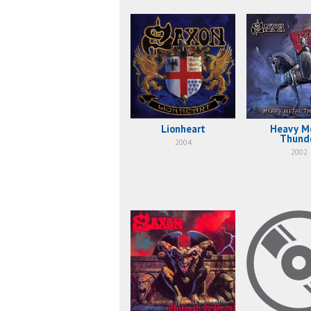
Lionheart
Heavy M
Thund
2004
2002