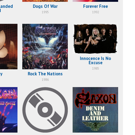
Landed
Dogs Of War
Forever Free
I
1995
1992
Innocence Is No
Excuse
1985
ny
Rock The Nations
1986