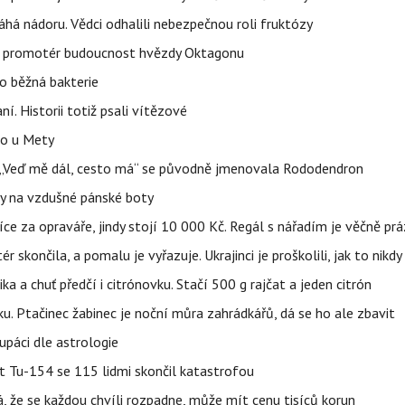
áhá nádoru. Vědci odhalili nebezpečnou roli fruktózy
l promotér budoucnost hvězdy Oktagonu
o běžná bakterie
aní. Historii totiž psali vítězové
lo u Mety
eň „Veď mě dál, cesto má“ se původně jmenovala Rododendron
y na vzdušné pánské boty
íce za opraváře, jindy stojí 10 000 Kč. Regál s nářadím je věčně pr
ér skončila, a pomalu je vyřazuje. Ukrajinci je proškolili, jak to nikdy
ika a chuť předčí i citrónovku. Stačí 500 g rajčat a jeden citrón
ku. Ptačinec žabinec je noční můra zahrádkářů, dá se ho ale zbavit
upáci dle astrologie
et Tu-154 se 115 lidmi skončil katastrofou
á, že se každou chvíli rozpadne, může mít cenu tisíců korun