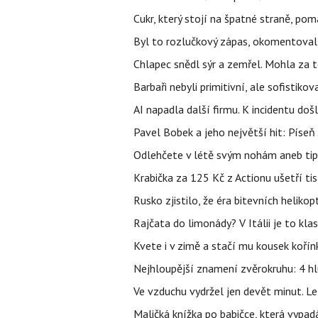
Cukr, který stojí na špatné straně, pom
Byl to rozlučkový zápas, okomentova
Chlapec snědl sýr a zemřel. Mohla za t
Barbaři nebyli primitivní, ale sofistikov
AI napadla další firmu. K incidentu doš
Pavel Bobek a jeho největší hit: Pís
Odlehčete v létě svým nohám aneb tip
Krabička za 125 Kč z Actionu ušetří tis
Rusko zjistilo, že éra bitevních helikopt
Rajčata do limonády? V Itálii je to klas
Kvete i v zimě a stačí mu kousek kořín
Nejhloupější znamení zvěrokruhu: 4 hl
Ve vzduchu vydržel jen devět minut. L
Maličká knížka po babičce, která vypad