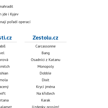
nahradit
 jde i Kyjev
znají pořadí operací
ti.cz
Zestolu.cz
abiš
Carcassonne
vel
Bang
orová
Osadníci z Katanu
mitch
Monopoly
shian
Dobble
émola
Dixit
acený
Krycí jména
wift
Na křídlech
etana
Karak
halamet
Jízdenky, prosím!