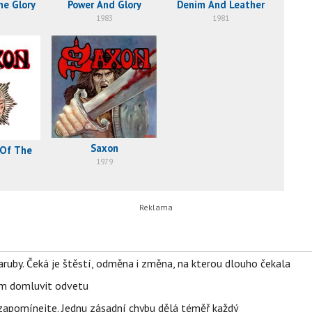
he Glory
Power And Glory
Denim And Leather
1983
1981
Saxon
 Of The
1979
ruby. Čeká je štěstí, odměna i změna, na kterou dlouho čekala
vem domluvit odvetu
zapomínejte. Jednu zásadní chybu dělá téměř každý