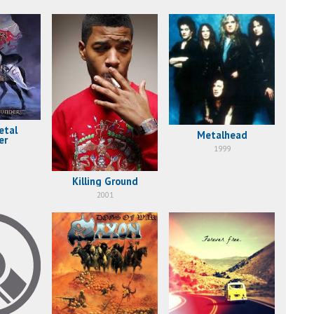
etal
Metalhead
er
1999
Killing Ground
2001