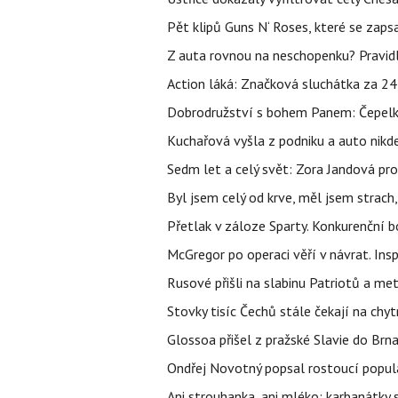
Pět klipů Guns N‘ Roses, které se zapsa
Z auta rovnou na neschopenku? Pravidl
Action láká: Značková sluchátka za 244 k
Dobrodružství s bohem Panem: Čepelka 
Kuchařová vyšla z podniku a auto nikde.
Sedm let a celý svět: Zora Jandová pr
Byl jsem celý od krve, měl jsem strach
Přetlak v záloze Sparty. Konkurenční 
McGregor po operaci věří v návrat. Insp
Rusové přišli na slabinu Patriotů a met
Stovky tisíc Čechů stále čekají na chy
Glossoa přišel z pražské Slavie do Brna
Ondřej Novotný popsal rostoucí popula
Ani strouhanka, ani mléko: karbanátky