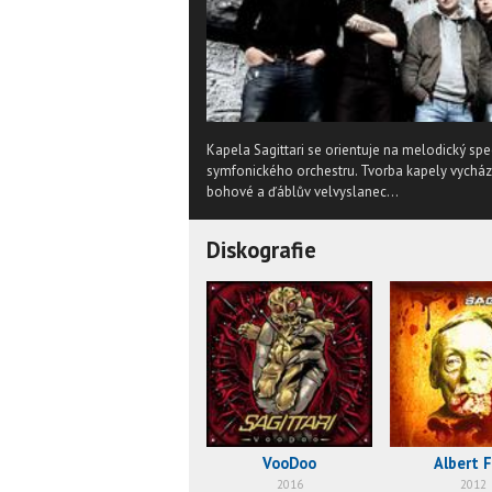
Kapela Sagittari se orientuje na melodický s
symfonického orchestru. Tvorba kapely vychází
bohové a ďáblův velvyslanec...
Diskografie
VooDoo
Albert F
2016
2012