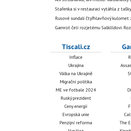
Stařenka si v restauraci vytáhla z tašky
Rusové sundali čtyřhlavňový kulomet z 
Gamrot čelí rozjetému Salkilldovi. Ro
Tiscali.cz
Ga
Inflace
R
Ukrajina
Assas
Válka na Ukrajině
S
Migrační politika
ME ve fotbale 2024
D
Ruský prezident
Ceny energií
F
Evropská unie
Cal
Penzijní reforma
The E
Vynález
King