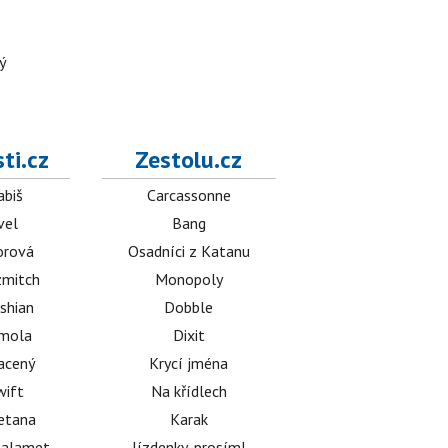
ý
ti.cz
Zestolu.cz
abiš
Carcassonne
vel
Bang
orová
Osadníci z Katanu
mitch
Monopoly
shian
Dobble
émola
Dixit
acený
Krycí jména
wift
Na křídlech
etana
Karak
halamet
Jízdenky, prosím!