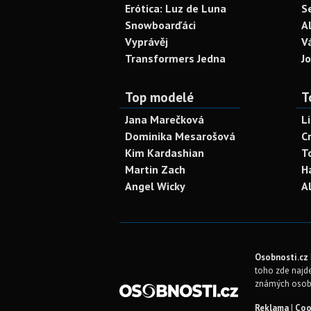
Erótica: Luz de Luna
S
Snowboarďáci
A
Vyprávěj
V
Transformers Jedna
J
Top modelé
T
Jana Marečková
L
Dominika Mesarošová
C
Kim Kardashian
T
Martin Zach
H
Angel Wicky
A
Osobnosti.cz
toho zde najde
známých osob
Reklama
|
Coo