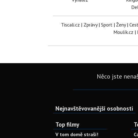
Del
Tiscali.cz
|
Zprávy
|
Sport
|
Ženy
|
Ces
Moulík.cz
|
Něco jste nenaš
Nejnavštěvovanější osobnosti
Top filmy
T
V tom domě straší!
C