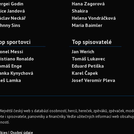
ergei Godin
Hana Zagorová
lice Jandová
Shakira
áclav Neckář
Helena Vondráčková
ohnny Sins
Maria Baimler
op sportovci
Top spisovatelé
ionel Messi
Jan Werich
ristiano Ronaldo
Tomáš Lukavec
omáš Enge
Eduard Petiška
anka Kynychová
Karel Čapek
leš Lamka
Josef Veromír Pleva
Největší český web s databází osobností, herců, hereček, zpěváků, zpěvaček, mod
te i spisovatele, panovníky a finančníky. Vedle užitečných informací web obsahuje 
ností.
kies
|
Osobní údaje