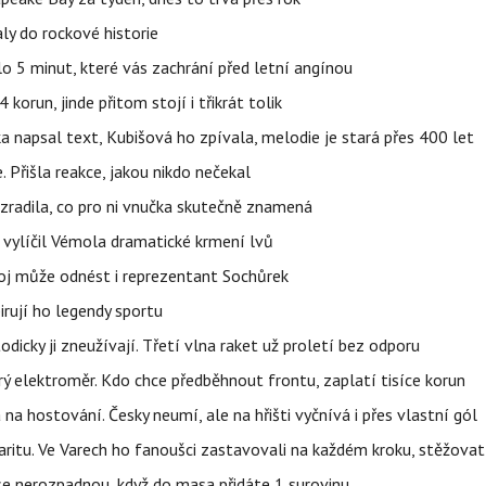
ly do rockové historie
o 5 minut, které vás zachrání před letní angínou
orun, jinde přitom stojí i třikrát tolik
napsal text, Kubišová ho zpívala, melodie je stará přes 400 let
 Přišla reakce, jakou nikdo nečekal
ozradila, co pro ni vnučka skutečně znamená
, vylíčil Vémola dramatické krmení lvů
boj může odnést i reprezentant Sochůrek
irují ho legendy sportu
odicky ji zneužívají. Třetí vlna raket už proletí bez odporu
trý elektroměr. Kdo chce předběhnout frontu, zaplatí tisíce korun
 na hostování. Česky neumí, ale na hřišti vyčnívá i přes vlastní gól
ritu. Ve Varech ho fanoušci zastavovali na každém kroku, stěžovat 
 se nerozpadnou, když do masa přidáte 1 surovinu