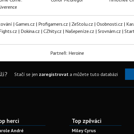
iverence
tování
|
Games.cz
|
Profigamers.cz
|
ZeStolu.cz
|
Osobnosti.cz
|
Kar
Fights.cz
|
Dokina.cz
|
CZhity.cz
|
Našepeníze.cz
|
Srovnám.cz
|
Star
Partneři: Heroine
li?
Stačí se jen
zaregistrovat
a můžete tuto databázi
op herci
Top zpěváci
arole André
Miley Cyrus