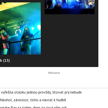
b (13)
 vyřešila otázku jednou provždy, litovat prý nebude
Alkohol, závislost, ticho a návrat k hudbě
apeake Bay za týden, dnes to trvá přes rok