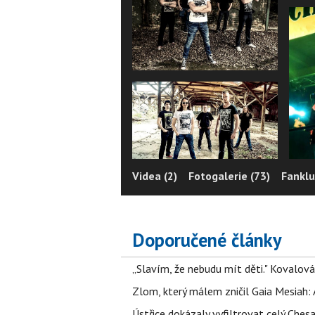
Videa (2)
Fotogalerie (73)
Fanklu
Doporučené články
„Slavím, že nebudu mít děti." Kovalová
Zlom, který málem zničil Gaia Mesiah: 
Ústřice dokázaly vyfiltrovat celý Ches