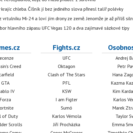
 krajíc chleba. Číšník jí bez jediného slova přinesl talíř polévky
vrtulníku Mi-24 a loví jím drony ze země. Jenomže je až příliš siln
zbor hlavního zápasu UFC Vegas 120 a dva zajímavé sázkové tipy
mes.cz
Fights.cz
Osobnos
ecenze
UFC
Andrej B
sin's Creed
Oktagon
Petr Pa
tarfield
Clash of The Stars
Hana Zag
GTA
PFL
Kazma Kaz
iablo IV
KSW
Kim Karda
Forza
I am Figter
Karlos V
ortnite
Sumó
Marek Ztr
l of Duty
Karlos Vémola
Taylor S
lder Scrolls
Jiří Procházka
Emma Sm
dome Come:
Conor McGregor
Timothée C