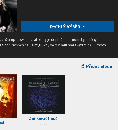
RYCHLÝ VÝBĚR
peed &amp; power metal, který je doplněn harmonickými tóny
 z dob řeckých bájí a mýtů, kdy se o vládu nad světem dělili mocní
Přidat album
Zaříkávač hadů
ish
2008