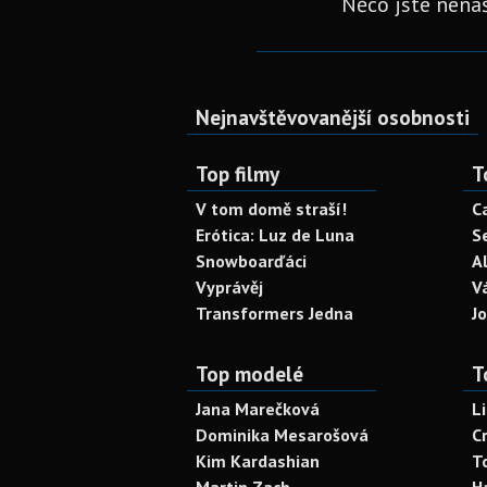
Něco jste nenaš
Nejnavštěvovanější osobnosti
Top filmy
T
V tom domě straší!
C
Erótica: Luz de Luna
S
Snowboarďáci
A
Vyprávěj
V
Transformers Jedna
J
Top modelé
T
Jana Marečková
L
Dominika Mesarošová
C
Kim Kardashian
T