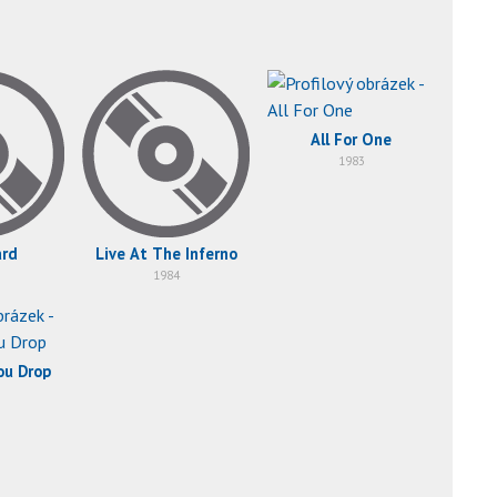
All For One
1983
ard
Live At The Inferno
1984
ou Drop