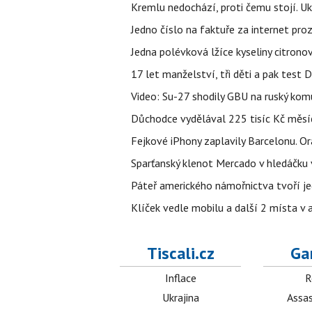
Kremlu nedochází, proti čemu stojí. Ukr
Jedno číslo na faktuře za internet proz
Jedna polévková lžíce kyseliny citronov
17 let manželství, tři děti a pak test D
Video: Su-27 shodily GBU na ruský ko
Důchodce vydělával 225 tisíc Kč měsí
Fejkové iPhony zaplavily Barcelonu. O
Sparťanský klenot Mercado v hledáčku 
Páteř amerického námořnictva tvoří jedi
Klíček vedle mobilu a další 2 místa v 
Tiscali.cz
Ga
Inflace
R
Ukrajina
Assas