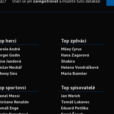
li?
Stačí se jen
zaregistrovat
a můžete tuto databázi
op herci
Top zpěváci
arole André
Miley Cyrus
ergei Godin
Hana Zagorová
lice Jandová
Shakira
áclav Neckář
Helena Vondráčková
ohnny Sins
Maria Baimler
op sportovci
Top spisovatelé
ionel Messi
Jan Werich
ristiano Ronaldo
Tomáš Lukavec
omáš Enge
Eduard Petiška