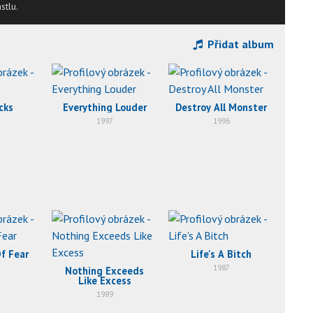
stlu.
Přidat album
cks
Everything Louder
Destroy All Monster
1997
1996
f Fear
Life's A Bitch
1987
Nothing Exceeds
Like Excess
1989