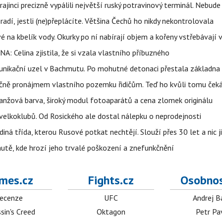
ajinci precizně vypálili největší ruský potravinový terminál. Nebude
radí, jestli (ne)přeplácíte. Většina Čechů ho nikdy nekontrolovala
é na kbelík vody. Okurky po ní nabírají objem a kořeny vstřebávají v
NA: Celina zjistila, že si vzala vlastního příbuzného
munikační uzel v Bachmutu. Po mohutné detonaci přestala základna
čně pronájmem vlastního pozemku řidičům. Teď ho kvůli tomu ček
ranžová barva, široký modul fotoaparátů a cena zlomek originálu
velkoklubů. Od Rosického ale dostal nálepku o neprodejnosti
ná třída, kterou Rusové potkat nechtějí. Slouží přes 30 let a nic j
autě, kde hrozí jeho trvalé poškození a znefunkčnění
mes.cz
Fights.cz
Osobnos
ecenze
UFC
Andrej B
sin's Creed
Oktagon
Petr Pa