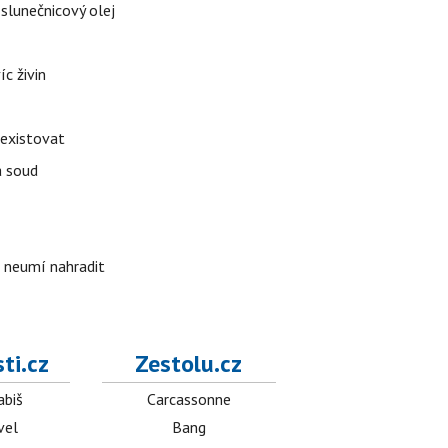
 slunečnicový olej
íc živin
 existovat
á soud
i neumí nahradit
ti.cz
Zestolu.cz
abiš
Carcassonne
vel
Bang