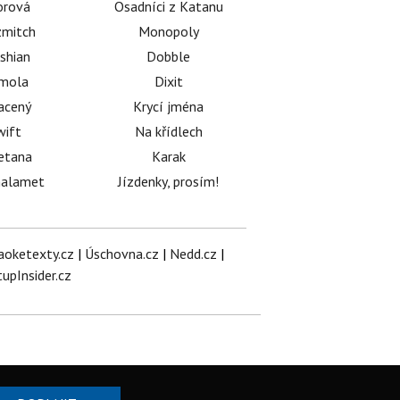
orová
Osadníci z Katanu
mitch
Monopoly
shian
Dobble
émola
Dixit
acený
Krycí jména
wift
Na křídlech
etana
Karak
halamet
Jízdenky, prosím!
aoketexty.cz
|
Úschovna.cz
|
Nedd.cz
|
tupInsider.cz