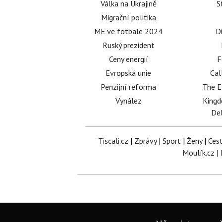
Válka na Ukrajině
S
Migrační politika
ME ve fotbale 2024
D
Ruský prezident
Ceny energií
F
Evropská unie
Cal
Penzijní reforma
The E
Vynález
King
Del
Tiscali.cz
|
Zprávy
|
Sport
|
Ženy
|
Ces
Moulík.cz
|