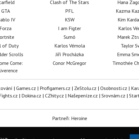
tarfield
Clash of The Stars
Hana Zag
GTA
PFL
Kazma Kaz
iablo IV
KSW
Kim Karda
Forza
I am Figter
Karlos V
ortnite
Sumó
Marek Ztr
l of Duty
Karlos Vémola
Taylor S
lder Scrolls
Jiří Procházka
Emma Sm
dome Come:
Conor McGregor
Timothée C
iverence
tování
|
Games.cz
|
Profigamers.cz
|
ZeStolu.cz
|
Osobnosti.cz
|
Kar
Fights.cz
|
Dokina.cz
|
CZhity.cz
|
Našepeníze.cz
|
Srovnám.cz
|
Star
Partneři: Heroine