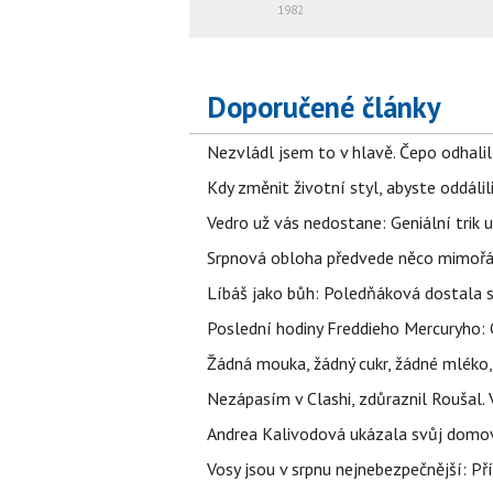
1982
Doporučené články
Nezvládl jsem to v hlavě. Čepo odhal
Kdy změnit životní styl, abyste oddáli
Vedro už vás nedostane: Geniální trik 
Srpnová obloha předvede něco mimořád
Líbáš jako bůh: Poledňáková dostala s
Poslední hodiny Freddieho Mercuryho: 
Žádná mouka, žádný cukr, žádné mléko,
Nezápasím v Clashi, zdůraznil Roušal. 
Andrea Kalivodová ukázala svůj domov:
Vosy jsou v srpnu nejnebezpečnější: Pří