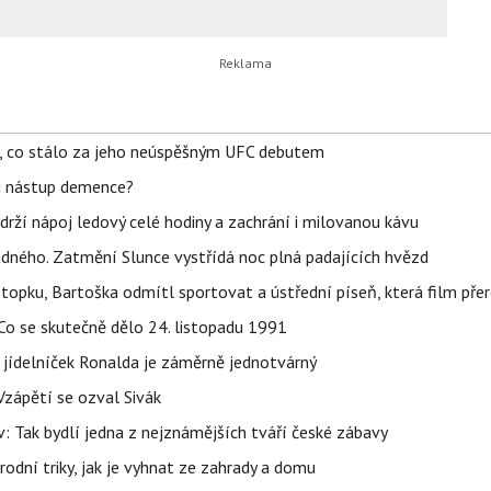
il, co stálo za jeho neúspěšným UFC debutem
li nástup demence?
udrží nápoj ledový celé hodiny a zachrání i milovanou kávu
ného. Zatmění Slunce vystřídá noc plná padajících hvězd
topku, Bartoška odmítl sportovat a ústřední píseň, která film pře
Co se skutečně dělo 24. listopadu 1991
 jídelníček Ronalda je záměrně jednotvárný
Vzápětí se ozval Sivák
 Tak bydlí jedna z nejznámějších tváří české zábavy
rodní triky, jak je vyhnat ze zahrady a domu