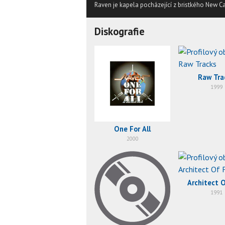
Raven je kapela pocházející z bristkého New Ca
Diskografie
Raw Tra
1999
One For All
2000
Architect O
1991