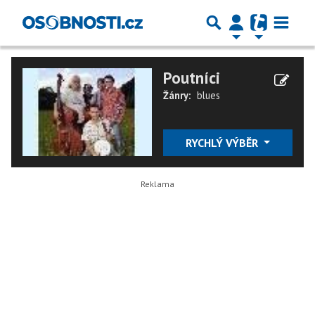
Poutníci
Žánry:
blues
RYCHLÝ VÝBĚR