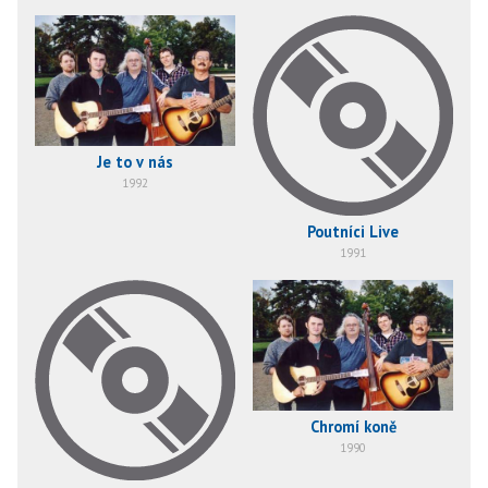
Je to v nás
1992
Poutníci Live
1991
Chromí koně
1990