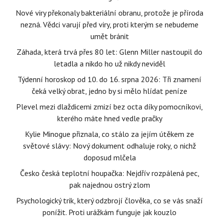
Nové viry překonaly bakteriální obranu, protože je příroda
nezná. Vědci varují před viry, proti kterým se nebudeme
umět bránit
Záhada, která trvá přes 80 let: Glenn Miller nastoupil do
letadla a nikdo ho už nikdy neviděl
Týdenní horoskop od 10. do 16. srpna 2026: Tři znamení
čeká velký obrat, jedno by si mělo hlídat peníze
Plevel mezi dlaždicemi zmizí bez octa díky pomocníkovi,
kterého máte hned vedle pračky
Kylie Minogue přiznala, co stálo za jejím útěkem ze
světové slávy: Nový dokument odhaluje roky, o nichž
doposud mlčela
Česko česká teplotní houpačka: Nejdřív rozpálená pec,
pak najednou ostrý zlom
Psychologický trik, který odzbrojí člověka, co se vás snaží
ponížit. Proti urážkám funguje jak kouzlo