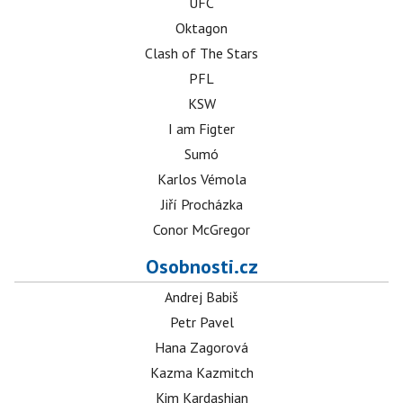
UFC
Oktagon
Clash of The Stars
PFL
KSW
I am Figter
Sumó
Karlos Vémola
Jiří Procházka
Conor McGregor
Osobnosti.cz
Andrej Babiš
Petr Pavel
Hana Zagorová
Kazma Kazmitch
Kim Kardashian