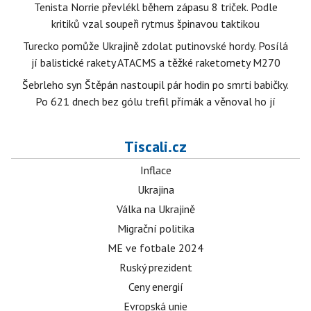
Tenista Norrie převlékl během zápasu 8 triček. Podle
kritiků vzal soupeři rytmus špinavou taktikou
Turecko pomůže Ukrajině zdolat putinovské hordy. Posílá
jí balistické rakety ATACMS a těžké raketomety M270
Šebrleho syn Štěpán nastoupil pár hodin po smrti babičky.
Po 621 dnech bez gólu trefil přímák a věnoval ho jí
Tiscali.cz
Inflace
Ukrajina
Válka na Ukrajině
Migrační politika
ME ve fotbale 2024
Ruský prezident
Ceny energií
Evropská unie