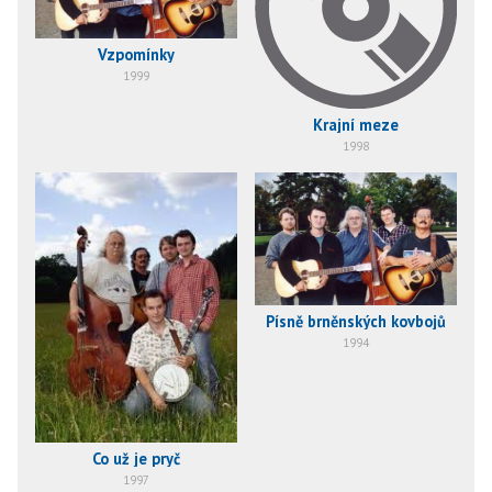
Vzpomínky
1999
Krajní meze
1998
Písně brněnských kovbojů
1994
Co už je pryč
1997