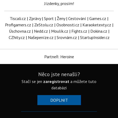
Jízdenky, prosím!
Tiscali.cz
|
Zprávy
|
Sport
|
Ženy
|
Cestování
|
Games.cz
|
Profigamers.cz
|
ZeStolu.cz
|
Osobnosti.cz
|
Karaoketexty.cz
|
Úschovna.cz
|
Nedd.cz
|
Moulík.cz
|
Fights.cz
|
Dokina.cz
|
CZhity.cz
|
Našepeníze.cz
|
Srovnám.cz
|
StartupInsider.cz
Partneři: Heroine
Něco jste nenašli?
Stačí se jen
zaregistrovat
a můžete tuto
databázi
DOPLNIT