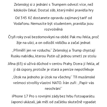
Zelenskyj si z jednání s Trumpem odvezl více, než
kdokoliv čekal. Dostal slib, který mění pravidla hry
Od 345 Kč dostanete opravdu zajímavý tarif od
Vodafonu. Nemusíte být studentem, pravidla jsou
rozvolněná
Čtyři roky zval bezdomovkyni na oběd. Pak mu řekla, proč
žije na ulici, a on odložil vidličku a začal jednat
„Příměří jen ve vzduchu.“ Zelenskyj a Trump chystají
Rusku nabídku, kterou Putin už jednou smetl ze stolu
Jiřina (65) si užívá důchod v centru Prahy. Dcera jí řekla, ať
jí dá úspory, protože je stará a peníze nepotřebuje
„Útok na jednoho je útok na všechny.“ Tři muslimské
velmoci stvořily vlastní NATO. Írán zuří: „Papír vás
neochrání“
iPhone 17 Pro s rovnými zády bez hrbu fotoaparátu.
Japonci ukázali, jak měl od začátku skutečně vypadat