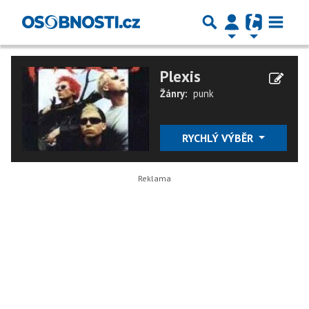
Plexis
Žánry:
punk
RYCHLÝ VÝBĚR