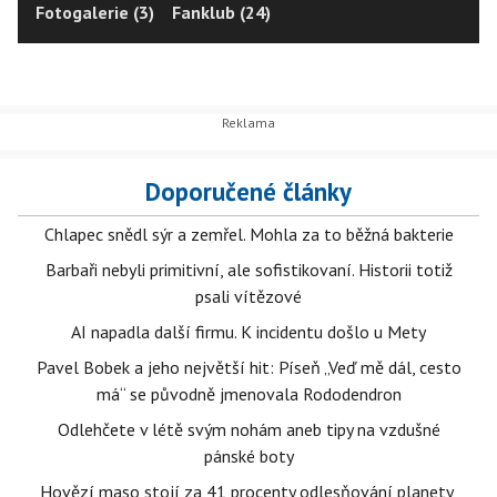
Fotogalerie (3)
Fanklub (24)
Doporučené články
Chlapec snědl sýr a zemřel. Mohla za to běžná bakterie
Barbaři nebyli primitivní, ale sofistikovaní. Historii totiž
psali vítězové
AI napadla další firmu. K incidentu došlo u Mety
Pavel Bobek a jeho největší hit: Píseň „Veď mě dál, cesto
má“ se původně jmenovala Rododendron
Odlehčete v létě svým nohám aneb tipy na vzdušné
pánské boty
Hovězí maso stojí za 41 procenty odlesňování planety,