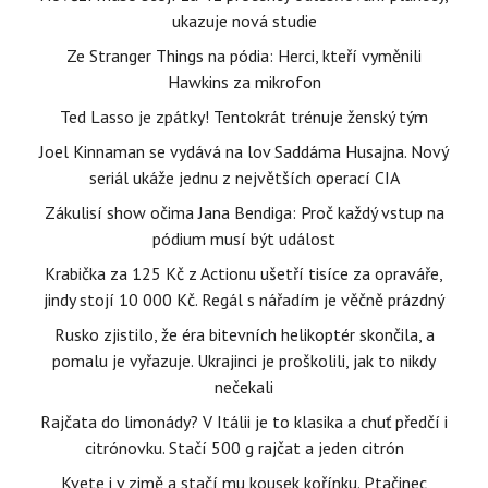
ukazuje nová studie
Ze Stranger Things na pódia: Herci, kteří vyměnili
Hawkins za mikrofon
Ted Lasso je zpátky! Tentokrát trénuje ženský tým
Joel Kinnaman se vydává na lov Saddáma Husajna. Nový
seriál ukáže jednu z největších operací CIA
Zákulisí show očima Jana Bendiga: Proč každý vstup na
pódium musí být událost
Krabička za 125 Kč z Actionu ušetří tisíce za opraváře,
jindy stojí 10 000 Kč. Regál s nářadím je věčně prázdný
Rusko zjistilo, že éra bitevních helikoptér skončila, a
pomalu je vyřazuje. Ukrajinci je proškolili, jak to nikdy
nečekali
Rajčata do limonády? V Itálii je to klasika a chuť předčí i
citrónovku. Stačí 500 g rajčat a jeden citrón
Kvete i v zimě a stačí mu kousek kořínku. Ptačinec