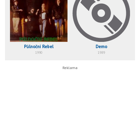
Půlnoční Rebel
Demo
1990
1989