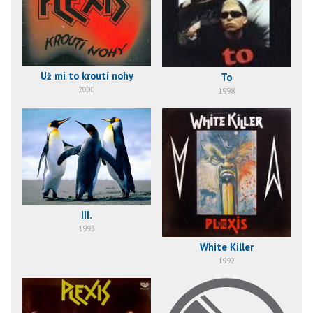
Už mi to kroutí nohy
To
2000
1998
III.
1993
White Killer
1992