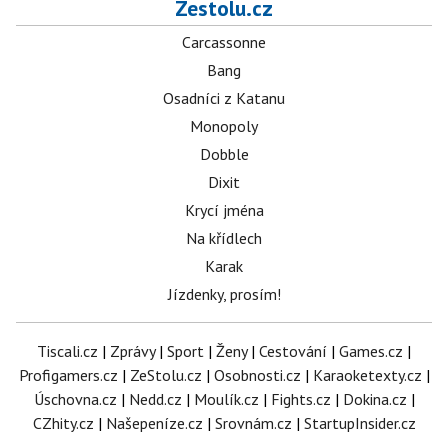
Zestolu.cz
Carcassonne
Bang
Osadníci z Katanu
Monopoly
Dobble
Dixit
Krycí jména
Na křídlech
Karak
Jízdenky, prosím!
Tiscali.cz
|
Zprávy
|
Sport
|
Ženy
|
Cestování
|
Games.cz
|
Profigamers.cz
|
ZeStolu.cz
|
Osobnosti.cz
|
Karaoketexty.cz
|
Úschovna.cz
|
Nedd.cz
|
Moulík.cz
|
Fights.cz
|
Dokina.cz
|
CZhity.cz
|
Našepeníze.cz
|
Srovnám.cz
|
StartupInsider.cz