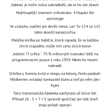
žabinec je noční můra zahrádkářů, dá se ho ale zbavit
Nejhloupější znamení zvěrokruhu: 4 hlupáci dle
astrologie
Ve vzduchu vydržel jen devět minut. Let Tu-154 se 115
lidmi skončil katastrofou
Maličká knížka po babičce, která vypadá, že se každou
chvíli rozpadne, může mít cenu tisíců korun
„Azbest IT světa“: 70 % světových transakcí běží na
programovacím jazyce z roku 1959. Nikdo ho neumí
nahradit
Střelba u Kremlu kvůli e-shopu za biliony, Putin panikaří.
Wildberries ovládají kavkazské klany a teď po něm jde i
Kyjev
Tato matematická hádanka nachytala už tisíce lidí.
Příklad 18 : 3 + 7 × 5 správně spočítají jen lidé, kteří
znají pořadí operací