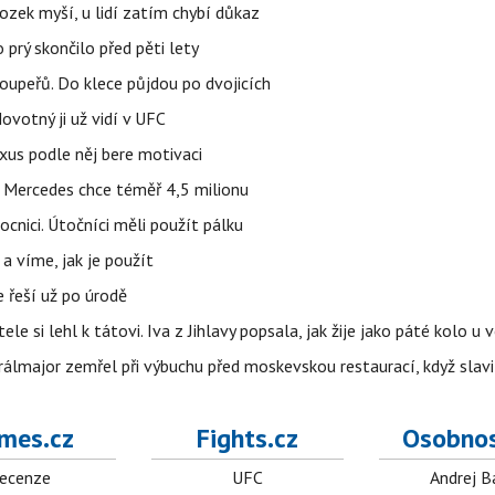
ozek myší, u lidí zatím chybí důkaz
prý skončilo před pěti lety
upeřů. Do klece půjdou po dvojicích
votný ji už vidí v UFC
uxus podle něj bere motivaci
a Mercedes chce téměř 4,5 milionu
cnici. Útočníci měli použít pálku
 a víme, jak je použít
e řeší už po úrodě
ele si lehl k tátovi. Iva z Jihlavy popsala, jak žije jako páté kolo u 
álmajor zemřel při výbuchu před moskevskou restaurací, když slavi
mes.cz
Fights.cz
Osobnos
ecenze
UFC
Andrej B