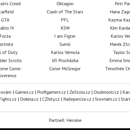
sin's Creed
Oktagon
Petr Pa
tarfield
Clash of The Stars
Hana Zag
GTA
PFL
Kazma Kaz
iablo IV
KSW
Kim Karda
Forza
I am Figter
Karlos V
ortnite
Sumó
Marek Ztr
l of Duty
Karlos Vémola
Taylor S
lder Scrolls
Jiří Procházka
Emma Sm
dome Come:
Conor McGregor
Timothée C
iverence
tování
|
Games.cz
|
Profigamers.cz
|
ZeStolu.cz
|
Osobnosti.cz
|
Kar
Fights.cz
|
Dokina.cz
|
CZhity.cz
|
Našepeníze.cz
|
Srovnám.cz
|
Star
Partneři: Heroine