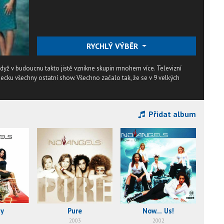
RYCHLÝ VÝBĚR
dyž v budoucnu takto jistě vznikne skupin mnohem více. Televizní
ecku všechny ostatní show. Všechno začalo tak, že se v 9 velkých
Přidat album
ny
Pure
Now... Us!
2003
2002