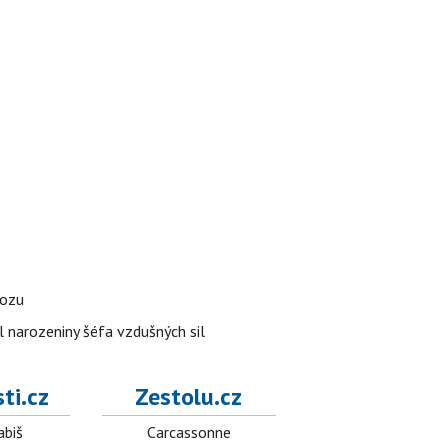
vozu
l narozeniny šéfa vzdušných sil
ti.cz
Zestolu.cz
abiš
Carcassonne