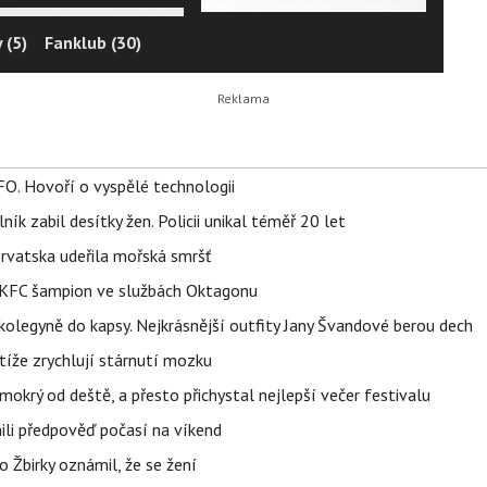
 (5)
Fanklub (30)
FO. Hovoří o vyspělé technologii
ík zabil desítky žen. Policii unikal téměř 20 let
orvatska udeřila mořská smršť
 BKFC šampion ve službách Oktagonu
olegyně do kapsy. Nejkrásnější outfity Jany Švandové berou dech
íže zrychlují stárnutí mozku
mokrý od deště, a přesto přichystal nejlepší večer festivalu
ili předpověď počasí na víkend
 Žbirky oznámil, že se žení