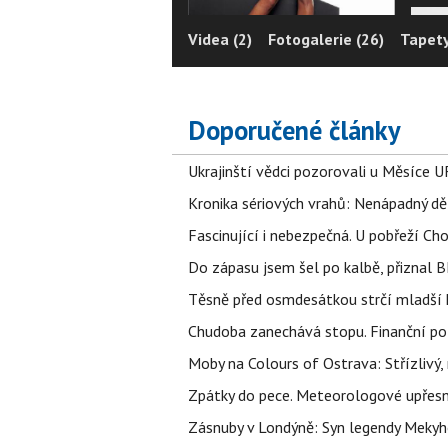
Videa (2)
Fotogalerie (26)
Tapety
Doporučené články
Ukrajinští vědci pozorovali u Měsíce U
Kronika sériových vrahů: Nenápadný děln
Fascinující i nebezpečná. U pobřeží Ch
Do zápasu jsem šel po kalbě, přiznal
Těsně před osmdesátkou strčí mladší k
Chudoba zanechává stopu. Finanční pot
Moby na Colours of Ostrava: Střízlivý, 
Zpátky do pece. Meteorologové upřesn
Zásnuby v Londýně: Syn legendy Mekyho