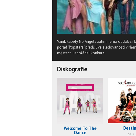
Vznik kapely No Angels zatím nemá obdoby, i k
pořad "Popstars" předčil ve sledovanosti v Něm
městech uspořádal konkurz...
Diskografie
Desti
Welcome To The
Dance
2007