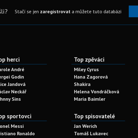
li?
Stačí se jen
zaregistrovat
a můžete tuto databázi
op herci
Top zpěváci
arole André
Miley Cyrus
ergei Godin
Hana Zagorová
lice Jandová
Shakira
áclav Neckář
Helena Vondráčková
ohnny Sins
Maria Baimler
op sportovci
Top spisovatelé
ionel Messi
Jan Werich
ristiano Ronaldo
Tomáš Lukavec