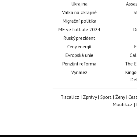
Ukrajina
Assas
Válka na Ukrajině
S
Migrační politika
ME ve fotbale 2024
D
Ruský prezident
Ceny energií
F
Evropská unie
Cal
Penzijní reforma
The E
Vynález
King
Del
Tiscali.cz
|
Zprávy
|
Sport
|
Ženy
|
Ces
Moulík.cz
|