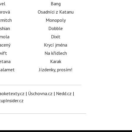
vel
Bang
orová
Osadníci z Katanu
mitch
Monopoly
shian
Dobble
émola
Dixit
acený
Krycí jména
wift
Na křídlech
etana
Karak
halamet
Jízdenky, prosím!
aoketexty.cz
|
Úschovna.cz
|
Nedd.cz
|
tupInsider.cz