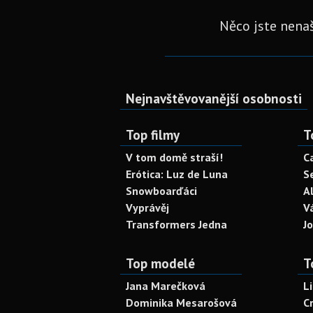
Něco jste nenaš
Nejnavštěvovanější osobnosti
Top filmy
T
V tom domě straší!
C
Erótica: Luz de Luna
S
Snowboarďáci
A
Vyprávěj
V
Transformers Jedna
J
Top modelé
T
Jana Marečková
L
Dominika Mesarošová
C