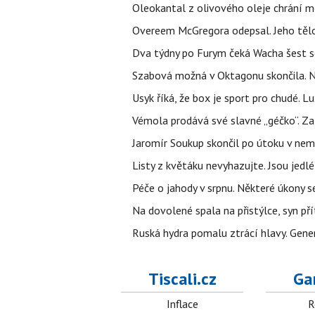
Oleokantal z olivového oleje chrání m
Overeem McGregora odepsal. Jeho tělo 
Dva týdny po Furym čeká Wacha šest so
Szabová možná v Oktagonu skončila. No
Usyk říká, že box je sport pro chudé. L
Vémola prodává své slavné „géčko“. Z
Jaromír Soukup skončil po útoku v nemo
Listy z květáku nevyhazujte. Jsou jedlé
Péče o jahody v srpnu. Některé úkony s
Na dovolené spala na přistýlce, syn přít
Ruská hydra pomalu ztrácí hlavy. Gener
Tiscali.cz
Ga
Inflace
R