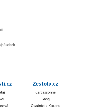
jí
rojnásobek
ti.cz
Zestolu.cz
abiš
Carcassonne
vel
Bang
orová
Osadníci z Katanu