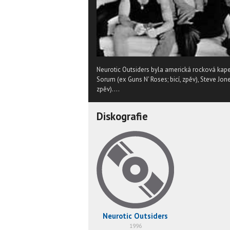
Neurotic Outsiders byla americká rocková kapela
Sorum (ex Guns N' Roses; bicí, zpěv), Steve Jone
zpěv)....
Diskografie
Neurotic Outsiders
1996