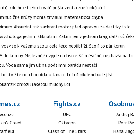
autě, kde hrozí jeho trvalé poškození a znefunkčnění
 minut čiré hrůzy mohla triviální matematická chyba
imum. Absurdní trik zachrání motor před opravou za desítky tisíc
ychologa jedním kliknutím. Zatím jen v jednom kraji, další už čeka
: vosy se k vašemu stolu celé léto nepřiblíží. Stojí to pár korun
do koruny. Nejlevnější vyjde na tisíce Kč měsíčně, nejdražší na t
tou. Voda sama jim už na podzimní parádu nestačí
hosty. Stejnou houbičkou. Jana od ní už nikdy nebude jíst
okamžik ohrozil raketou miliony lidí
mes.cz
Fights.cz
Osobnos
ecenze
UFC
Andrej B
sin's Creed
Oktagon
Petr Pa
tarfield
Clash of The Stars
Hana Zag