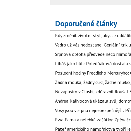
Doporučené články
Kdy změnit životní styl, abyste oddáli
Vedro už vás nedostane: Geniální trik 
Srpnová obloha předvede něco mimořád
Líbáš jako bůh: Poledňáková dostala s
Poslední hodiny Freddieho Mercuryho: 
Žádná mouka, žádný cukr, žádné mléko,
Nezápasím v Clashi, zdůraznil Roušal. 
Andrea Kalivodová ukázala svůj domov:
Vosy jsou v srpnu nejnebezpečnější: Pří
Ewa Farna a nelehké začátky: Zpěvačce,
Páteř amerického námořnictva tvoří jedi