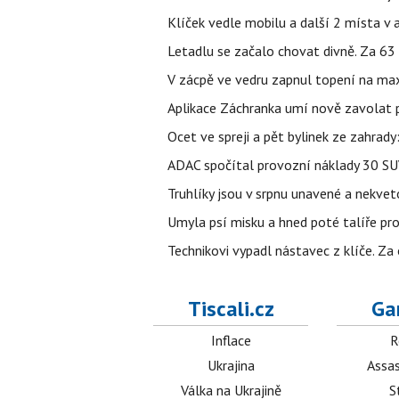
Klíček vedle mobilu a další 2 místa v 
Letadlu se začalo chovat divně. Za 63
V zácpě ve vedru zapnul topení na max
Aplikace Záchranka umí nově zavolat ps
Ocet ve spreji a pět bylinek ze zahrady
ADAC spočítal provozní náklady 30 SUV 
Truhlíky jsou v srpnu unavené a nekve
Umyla psí misku a hned poté talíře pro 
Technikovi vypadl nástavec z klíče. Za 
Tiscali.cz
Ga
Inflace
R
Ukrajina
Assas
Válka na Ukrajině
S