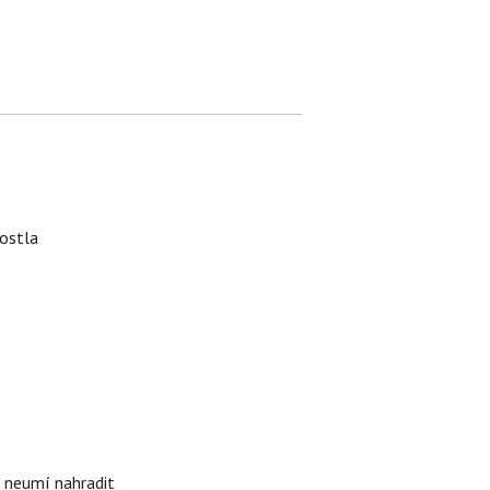
rostla
i neumí nahradit