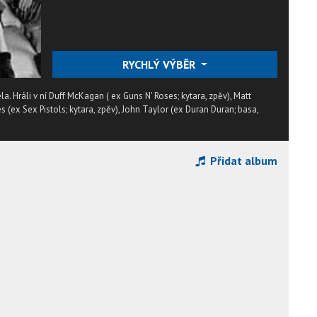
RYCHLÝ VÝBĚR
. Hráli v ní Duff McKagan ( ex Guns N' Roses; kytara, zpěv), Matt
s (ex Sex Pistols; kytara, zpěv), John Taylor (ex Duran Duran; basa,
Přidat album