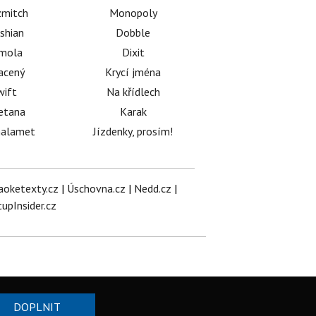
mitch
Monopoly
shian
Dobble
émola
Dixit
acený
Krycí jména
wift
Na křídlech
etana
Karak
halamet
Jízdenky, prosím!
aoketexty.cz
|
Úschovna.cz
|
Nedd.cz
|
tupInsider.cz
DOPLNIT