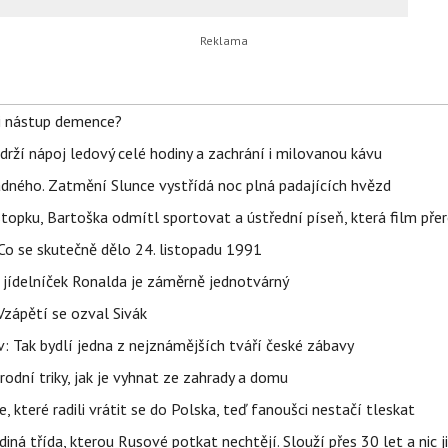
li nástup demence?
udrží nápoj ledový celé hodiny a zachrání i milovanou kávu
ného. Zatmění Slunce vystřídá noc plná padajících hvězd
topku, Bartoška odmítl sportovat a ústřední píseň, která film pře
Co se skutečně dělo 24. listopadu 1991
 jídelníček Ronalda je záměrně jednotvárný
Vzápětí se ozval Sivák
 Tak bydlí jedna z nejznámějších tváří české zábavy
rodní triky, jak je vyhnat ze zahrady a domu
 které radili vrátit se do Polska, teď fanoušci nestačí tleskat
ná třída, kterou Rusové potkat nechtějí. Slouží přes 30 let a nic j