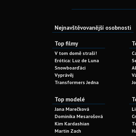
Nejnavštěvovanější osobnosti
Top filmy
T
V tom domě straší!
C
Erótica: Luz de Luna
S
Snowboarďáci
A
Vyprávěj
V
Transformers Jedna
J
Top modelé
T
Jana Marečková
L
Dominika Mesarošová
C
Kim Kardashian
T
Martin Zach
H