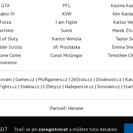
GTA
PFL
Kazma Kaz
iablo IV
KSW
Kim Karda
Forza
I am Figter
Karlos V
ortnite
Sumó
Marek Ztr
l of Duty
Karlos Vémola
Taylor S
lder Scrolls
Jiří Procházka
Emma Sm
dome Come:
Conor McGregor
Timothée C
iverence
tování
|
Games.cz
|
Profigamers.cz
|
ZeStolu.cz
|
Osobnosti.cz
|
Kar
Fights.cz
|
Dokina.cz
|
CZhity.cz
|
Našepeníze.cz
|
Srovnám.cz
|
Star
Partneři: Heroine
li?
Stačí se jen
zaregistrovat
a můžete tuto databázi