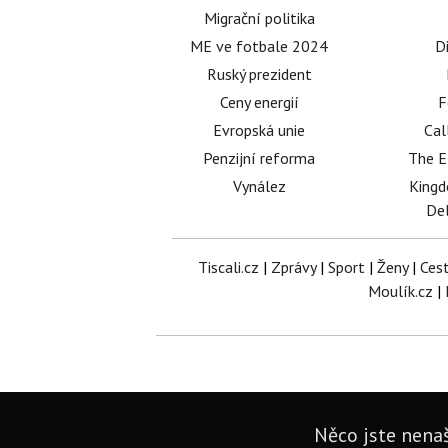
Migrační politika
ME ve fotbale 2024
D
Ruský prezident
Ceny energií
F
Evropská unie
Cal
Penzijní reforma
The E
Vynález
King
Del
Tiscali.cz
|
Zprávy
|
Sport
|
Ženy
|
Ces
Moulík.cz
|
Něco jste nenaš