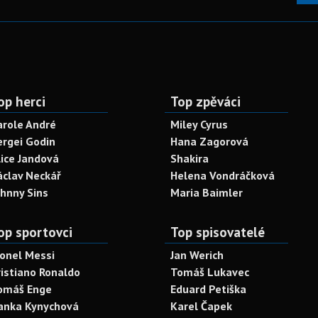
op herci
Top zpěváci
arole André
Miley Cyrus
ergei Godin
Hana Zagorová
lice Jandová
Shakira
áclav Neckář
Helena Vondráčková
ohnny Sins
Maria Baimler
op sportovci
Top spisovatelé
ionel Messi
Jan Werich
ristiano Ronaldo
Tomáš Lukavec
omáš Enge
Eduard Petiška
anka Kynychová
Karel Čapek