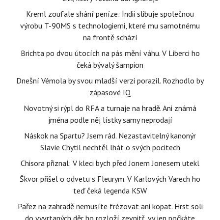
Kreml zoufale shání peníze: Indii slibuje společnou
výrobu T-90MS s technologiemi, které mu samotnému
na frontě schází
Brichta po dvou útocích na pás mění váhu. V Liberci ho
čeká bývalý šampion
Dnešní Vémola by svou mladší verzi porazil. Rozhodlo by
zápasové IQ
Novotný si rýpl do RFA a turnaje na hradě. Ani známá
jména podle něj lístky samy neprodají
Náskok na Spartu? Jsem rád. Nezastavitelný kanonýr
Slavie Chytil nechtěl lhát o svých pocitech
Chisora přiznal: V kleci bych před Jonem Jonesem utekl
Škvor přišel o odvetu s Fleurym. V Karlových Varech ho
teď čeká legenda KSW
Pařez na zahradě nemusíte frézovat ani kopat. Hrst soli
do vyvrtaných děr ho rozloží zevnitř, vy jen počkáte