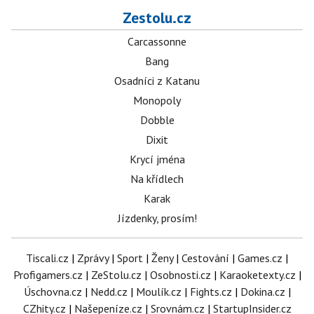
Zestolu.cz
Carcassonne
Bang
Osadníci z Katanu
Monopoly
Dobble
Dixit
Krycí jména
Na křídlech
Karak
Jízdenky, prosím!
Tiscali.cz
|
Zprávy
|
Sport
|
Ženy
|
Cestování
|
Games.cz
|
Profigamers.cz
|
ZeStolu.cz
|
Osobnosti.cz
|
Karaoketexty.cz
|
Úschovna.cz
|
Nedd.cz
|
Moulík.cz
|
Fights.cz
|
Dokina.cz
|
CZhity.cz
|
Našepeníze.cz
|
Srovnám.cz
|
StartupInsider.cz