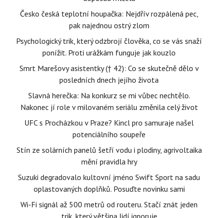
Česko česká teplotní houpačka: Nejdřív rozpálená pec,
pak najednou ostrý zlom
Psychologický trik, který odzbrojí člověka, co se vás snaží
ponížit. Proti urážkám funguje jak kouzlo
Smrt Marešovy asistentky († 42): Co se skutečně dělo v
posledních dnech jejího života
Slavná herečka: Na konkurz se mi vůbec nechtělo.
Nakonec jí role v milovaném seriálu změnila celý život
UFC s Procházkou v Praze? Kincl pro samuraje našel
potenciálního soupeře
Stín ze solárních panelů šetří vodu i plodiny, agrivoltaika
mění pravidla hry
Suzuki degradovalo kultovní jméno Swift Sport na sadu
oplastovaných doplňků. Posuďte novinku sami
Wi-Fi signál až 500 metrů od routeru. Stačí znát jeden
trik, který většina lidí ignoruje