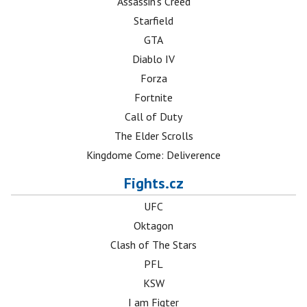
Assassin's Creed
Starfield
GTA
Diablo IV
Forza
Fortnite
Call of Duty
The Elder Scrolls
Kingdome Come: Deliverence
Fights.cz
UFC
Oktagon
Clash of The Stars
PFL
KSW
I am Figter