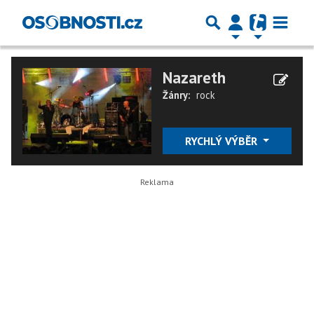
Nazareth
Žánry:
rock
RYCHLÝ VÝBĚR