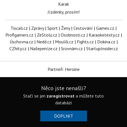
Karak
Jízdenky, prosím!
Tiscali.cz
|
Zprávy
|
Sport
|
Ženy
|
Cestování
|
Games.cz
|
Profigamers.cz
|
ZeStolu.cz
|
Osobnosti.cz
|
Karaoketexty.cz
|
Úschovna.cz
|
Nedd.cz
|
Moulík.cz
|
Fights.cz
|
Dokina.cz
|
CZhity.cz
|
Našepeníze.cz
|
Srovnám.cz
|
StartupInsider.cz
Partneři: Heroine
Něco jste nenašli?
Stačí se jen
zaregistrovat
a můžete tuto
databázi
DOPLNIT