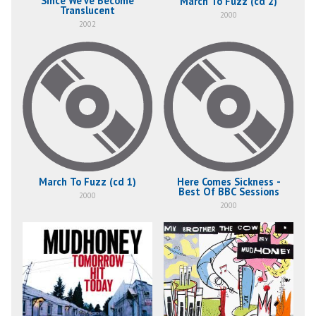
Since We've Become
March To Fuzz (cd 2)
Translucent
2000
2002
March To Fuzz (cd 1)
Here Comes Sickness -
Best Of BBC Sessions
2000
2000