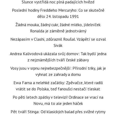
Slunce vystřídá noc plná padajících hvězd
Poslední hodiny Freddieho Mercuryho: Co se skutečně
dělo 24. listopadu 1991
Žádná mouka, žádný cukr, žádné mléko, jídelníček
Ronalda je záměrně jednotvárný
Nezápasím v Clashi, zdůraznil Roušal. Vzápětí se ozval
Sivák
Andrea Kalivodová ukázala svůj domov: Tak bydlí jedna
z nejznámějších tváří české zábavy
Vosy jsou v srpnu nejnebezpečnější: Přírodní triky, jak je
vyhnat ze zahrady a domu
Ewa Farna a nelehké začátky: Zpěvačce, které radili
vrátit se do Polska, teď fanoušci nestačí tleskat
Po pěti letech zpátky v televizi! Ordinace se vrací na
Novu, má to ale jeden háček
Pět tváří Stinga: Od klasických balad přes svižné rytmy