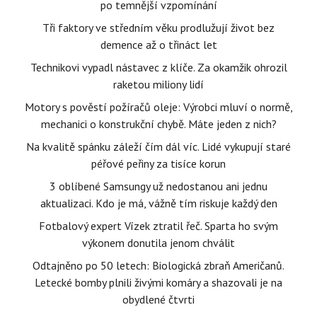
po temnější vzpomínání
Tři faktory ve středním věku prodlužují život bez
demence až o třináct let
Technikovi vypadl nástavec z klíče. Za okamžik ohrozil
raketou miliony lidí
Motory s pověstí požíračů oleje: Výrobci mluví o normě,
mechanici o konstrukční chybě. Máte jeden z nich?
Na kvalitě spánku záleží čím dál víc. Lidé vykupují staré
péřové peřiny za tisíce korun
3 oblíbené Samsungy už nedostanou ani jednu
aktualizaci. Kdo je má, vážně tím riskuje každý den
Fotbalový expert Vízek ztratil řeč. Sparta ho svým
výkonem donutila jenom chválit
Odtajněno po 50 letech: Biologická zbraň Američanů.
Letecké bomby plnili živými komáry a shazovali je na
obydlené čtvrti