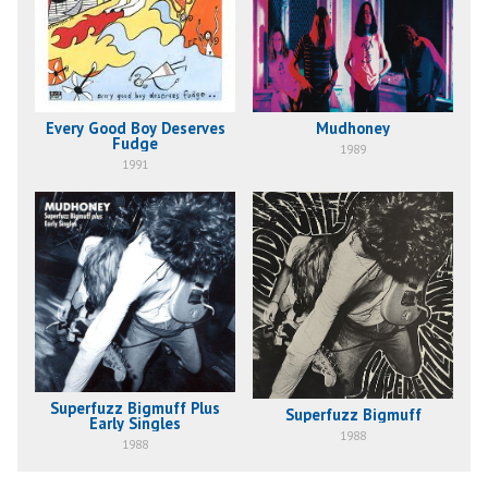
Every Good Boy Deserves
Mudhoney
Fudge
1989
1991
Superfuzz Bigmuff Plus
Superfuzz Bigmuff
Early Singles
1988
1988