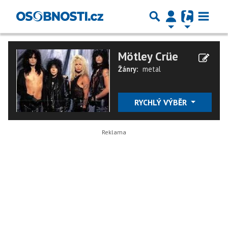
Mötley Crüe
Žánry:
metal
RYCHLÝ VÝBĚR