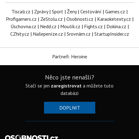
Tiscali.cz
|
Zprávy
|
Sport
|
Ženy
|
Cestování
|
Games.cz
|
Profigamers.cz
|
ZeStolu.cz
|
Osobnosti.cz
|
Karaoketexty.cz
|
Úschovna.cz
|
Nedd.cz
|
Moulík.cz
|
Fights.cz
|
Dokina.cz
|
CZhity.cz
|
Našepeníze.cz
|
Srovnám.cz
|
StartupInsider.cz
Partneři: Heroine
Něco jste nenašli?
Stačí se jen
zaregistrovat
a můžete tuto
databázi
DOPLNIT