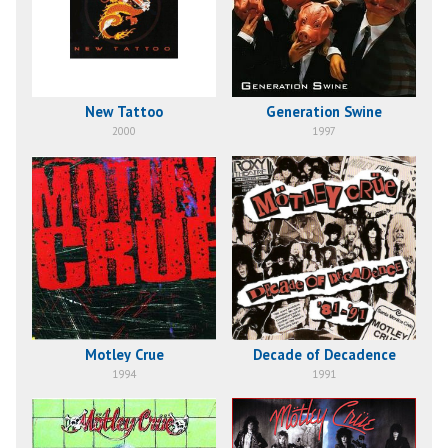
New Tattoo
Generation Swine
2000
1997
Motley Crue
Decade of Decadence
1994
1991