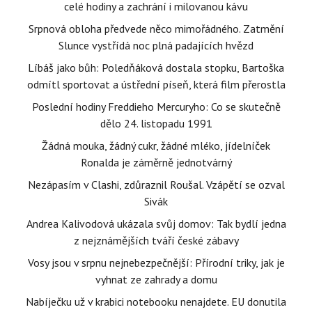
celé hodiny a zachrání i milovanou kávu
Srpnová obloha předvede něco mimořádného. Zatmění
Slunce vystřídá noc plná padajících hvězd
Líbáš jako bůh: Poledňáková dostala stopku, Bartoška
odmítl sportovat a ústřední píseň, která film přerostla
Poslední hodiny Freddieho Mercuryho: Co se skutečně
dělo 24. listopadu 1991
Žádná mouka, žádný cukr, žádné mléko, jídelníček
Ronalda je záměrně jednotvárný
Nezápasím v Clashi, zdůraznil Roušal. Vzápětí se ozval
Sivák
Andrea Kalivodová ukázala svůj domov: Tak bydlí jedna
z nejznámějších tváří české zábavy
Vosy jsou v srpnu nejnebezpečnější: Přírodní triky, jak je
vyhnat ze zahrady a domu
Nabíječku už v krabici notebooku nenajdete. EU donutila