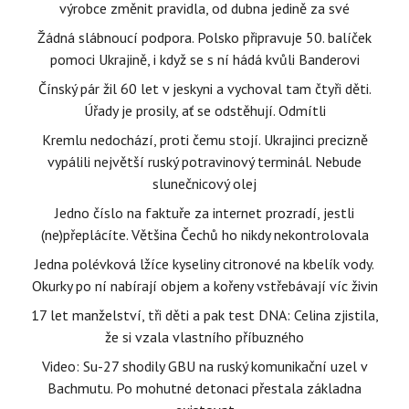
výrobce změnit pravidla, od dubna jedině za své
Žádná slábnoucí podpora. Polsko připravuje 50. balíček
pomoci Ukrajině, i když se s ní hádá kvůli Banderovi
Čínský pár žil 60 let v jeskyni a vychoval tam čtyři děti.
Úřady je prosily, ať se odstěhují. Odmítli
Kremlu nedochází, proti čemu stojí. Ukrajinci precizně
vypálili největší ruský potravinový terminál. Nebude
slunečnicový olej
Jedno číslo na faktuře za internet prozradí, jestli
(ne)přeplácíte. Většina Čechů ho nikdy nekontrolovala
Jedna polévková lžíce kyseliny citronové na kbelík vody.
Okurky po ní nabírají objem a kořeny vstřebávají víc živin
17 let manželství, tři děti a pak test DNA: Celina zjistila,
že si vzala vlastního příbuzného
Video: Su-27 shodily GBU na ruský komunikační uzel v
Bachmutu. Po mohutné detonaci přestala základna