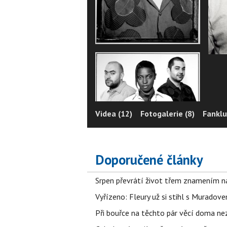
Videa (12)
Fotogalerie (8)
Fanklu
Doporučené články
Srpen převrátí život třem znamením na
Vyřízeno: Fleury už si stihl s Murado
Při bouřce na těchto pár věcí doma ne