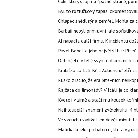
Cukr, který stojí na špatné straně, pom
Byl to rozlučkový zápas, okomentova
Chlapec snědl sýr a zemřel. Mohla za t
Barbaři nebyli primitivní, ale sofistikov
AI napadla další firmu. K incidentu doš
Pavel Bobek a jeho největší hit: Pís
Odlehčete v létě svým nohám aneb tip
Krabička za 125 Kč z Actionu ušetří tis
Rusko zjistilo, že éra bitevních helikopt
Rajčata do limonády? V Itálii je to klas
Kvete i v zimě a stačí mu kousek kořín
Nejhloupější znamení zvěrokruhu: 4 hl
Ve vzduchu vydržel jen devět minut. L
Maličká knížka po babičce, která vypad