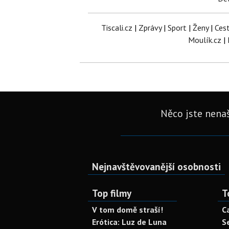
Tiscali.cz
|
Zprávy
|
Sport
|
Ženy
|
Ces
Moulík.cz
|
Něco jste nenaš
Nejnavštěvovanější osobnosti
Top filmy
T
V tom domě straší!
C
Erótica: Luz de Luna
S