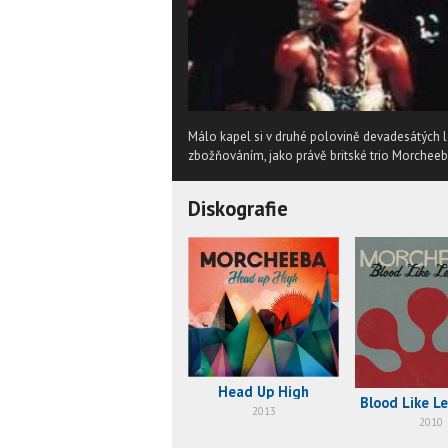
Málo kapel si v druhé polovině devadesátých le
zbožňováním, jako právě britské trio Morcheeb
Diskografie
Head Up High
Blood Like 
2013
2010