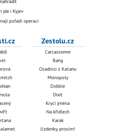
nahradit
 jde i Kyjev
znají pořadí operací
ti.cz
Zestolu.cz
abiš
Carcassonne
vel
Bang
orová
Osadníci z Katanu
mitch
Monopoly
shian
Dobble
émola
Dixit
acený
Krycí jména
wift
Na křídlech
etana
Karak
halamet
Jízdenky, prosím!