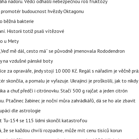
áhá nádoru. Vědci odhalili nebezpečnou roli fruktózy
l promotér budoucnost hvězdy Oktagonu
o běžná bakterie
aní. Historii totiž psali vítězové
lo u Mety
eň „Veď mě dál, cesto má“ se původně jmenovala Rododendron
y na vzdušné pánské boty
íce za opraváře, jindy stojí 10 000 Kč. Regál s nářadím je věčně pr
ér skončila, a pomalu je vyřazuje. Ukrajinci je proškolili, jak to nikdy
ika a chuť předčí i citrónovku. Stačí 500 g rajčat a jeden citrón
ku. Ptačinec žabinec je noční můra zahrádkářů, dá se ho ale zbavit
upáci dle astrologie
et Tu-154 se 115 lidmi skončil katastrofou
á, že se každou chvíli rozpadne, může mít cenu tisíců korun