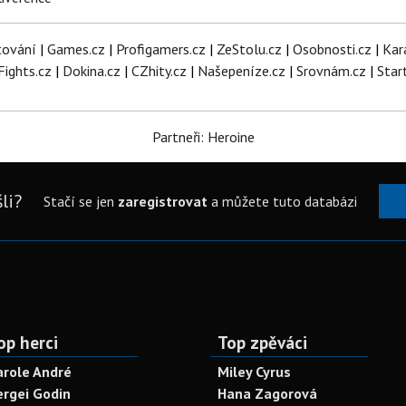
tování
|
Games.cz
|
Profigamers.cz
|
ZeStolu.cz
|
Osobnosti.cz
|
Kar
Fights.cz
|
Dokina.cz
|
CZhity.cz
|
Našepeníze.cz
|
Srovnám.cz
|
Star
Partneři: Heroine
li?
Stačí se jen
zaregistrovat
a můžete tuto databázi
op herci
Top zpěváci
arole André
Miley Cyrus
ergei Godin
Hana Zagorová