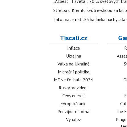
„Azbest IT světa“: 70 % světových tra
Střelba u Kremlu kvůli e-shopu za bilio
Tato matematická hádanka nachytala už t
Tiscali.cz
Ga
Inflace
R
Ukrajina
Assas
Válka na Ukrajině
S
Migrační politika
ME ve fotbale 2024
D
Ruský prezident
Ceny energií
F
Evropská unie
Cal
Penzijní reforma
The E
Vynález
King
Del