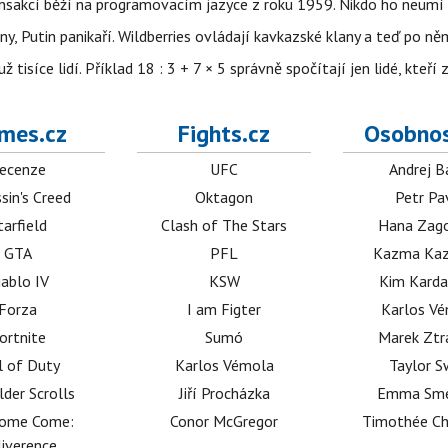
nsakcí běží na programovacím jazyce z roku 1959. Nikdo ho neumí 
ny, Putin panikaří. Wildberries ovládají kavkazské klany a teď po něm
isíce lidí. Příklad 18 : 3 + 7 × 5 správně spočítají jen lidé, kteří 
mes.cz
Fights.cz
Osobnos
ecenze
UFC
Andrej B
sin's Creed
Oktagon
Petr Pa
tarfield
Clash of The Stars
Hana Zag
GTA
PFL
Kazma Kaz
iablo IV
KSW
Kim Karda
Forza
I am Figter
Karlos V
ortnite
Sumó
Marek Ztr
l of Duty
Karlos Vémola
Taylor S
lder Scrolls
Jiří Procházka
Emma Sm
dome Come:
Conor McGregor
Timothée C
iverence