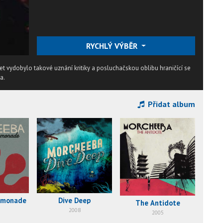
RYCHLÝ VÝBĚR
t vydobylo takové uznání kritiky a posluchačskou oblibu hraničící se
a.
Přidat album
Lemonade
Dive Deep
The Antidote
2008
2005