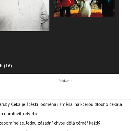
b (16)
ruby. Čeká je štěstí, odměna i změna, na kterou dlouho čekala
vem domluvit odvetu
zapomínejte. Jednu zásadní chybu dělá téměř každý