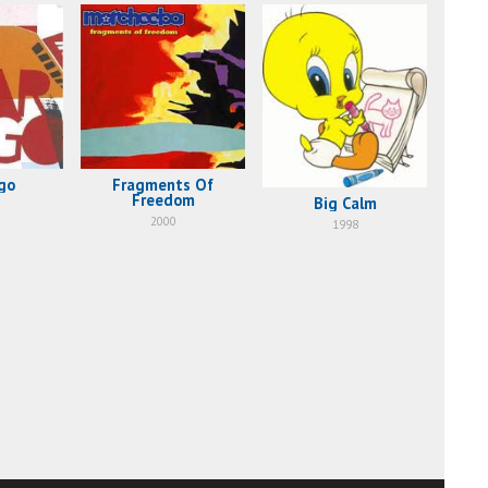
go
Fragments Of
Freedom
Big Calm
2000
1998