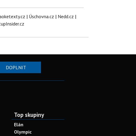
aoketexty.cz
|
Úschovna.cz
|
Nedd.cz
|
tupInsider.cz
DOPLNIT
Top skupiny
Elán
Olympic