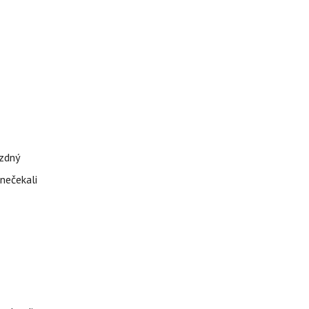
ázdný
 nečekali