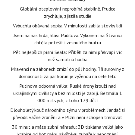
Globální oteplování neprobíhá stabilně. Prudce
zrychluje, zjistila studie
Vybuchla obávaná sopka. V minulosti zabila stovky lidí
Jsem na nás hrdá, hlásí Pudilová. Výkonem na Štvanici
chtěla potěšit i zesnulého bratra
Pět nejlepších písní Seala: Příběh za nimi překvapí víc
než samotná hudba
Mravenci na záhonech zmizí do půl hodiny. Tři suroviny z
domácnosti za pár korun je vyženou na celé léto
Putinova odporná válka: Ruské drony krouží nad
ukrajinskými civilisty a bez milosti je zabíjí. Bezmála 1
000 mrtvých, z toho 179 dětí
Dlouholetý kouč národního týmu v problémech. Jandač si
přivodil vážné zranění a v Plzni není schopen trénovat
30 minut a máte zubní náhradu: 3D tiskárna velká jako
krabice od bot mění návštěvu zubaře k nepoznání