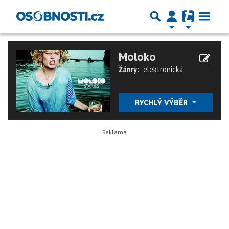
Moloko
Žánry:
elektronická
RYCHLÝ VÝBĚR