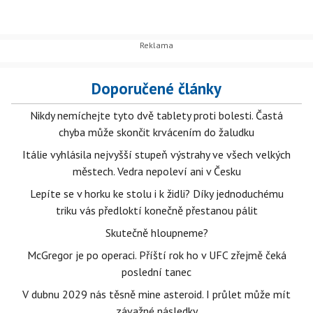
Doporučené články
Nikdy nemíchejte tyto dvě tablety proti bolesti. Častá
chyba může skončit krvácením do žaludku
Itálie vyhlásila nejvyšší stupeň výstrahy ve všech velkých
městech. Vedra nepoleví ani v Česku
Lepíte se v horku ke stolu i k židli? Díky jednoduchému
triku vás předloktí konečně přestanou pálit
Skutečně hloupneme?
McGregor je po operaci. Příští rok ho v UFC zřejmě čeká
poslední tanec
V dubnu 2029 nás těsně mine asteroid. I průlet může mít
závažné následky