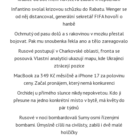
Infantino svolal krizovou schůzku do Rabatu. Wenger se
od něj distancoval, generální sekretář FIFA hovoří o
hanbě
Ochrnutý od pasu dolů a s rakovinou v mozku přestal
bojovat. Pak mu snoubenka řekla ano a tělo zareagovalo
Rusové postupují v Charkovské oblasti, fronta se
posouvá. Vlastní analytici ukazují mapu, kde Ukrajinci
ztrácejí pozice
MacBook za 349 Kč měsíčně a iPhone 17 za polovinu
ceny. Začal pronájem, který nemá konkurenci
Orchidej u přímého slunce nikdy nepokvetou. Kdo ji
přesune na jedno konkrétní místo v bytě, má květy do
pár týdnů
Rusové v noci bombardovali Sumy osmi řízenými
bombami. Úmyslně cílili na civilisty, zabili i dvě malé
holčičky