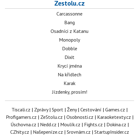
Zestolu.cz
Carcassonne
Bang
Osadníci z Katanu
Monopoly
Dobble
Dixit
Krycí jména
Na křídlech
Karak
Jízdenky, prosím!
Tiscali.cz
|
Zprávy
|
Sport
|
Ženy
|
Cestování
|
Games.cz
|
Profigamers.cz
|
ZeStolu.cz
|
Osobnosti.cz
|
Karaoketexty.cz
|
Úschovna.cz
|
Nedd.cz
|
Moulík.cz
|
Fights.cz
|
Dokina.cz
|
CZhity.cz
|
Našepeníze.cz
|
Srovnám.cz
|
StartupInsider.cz