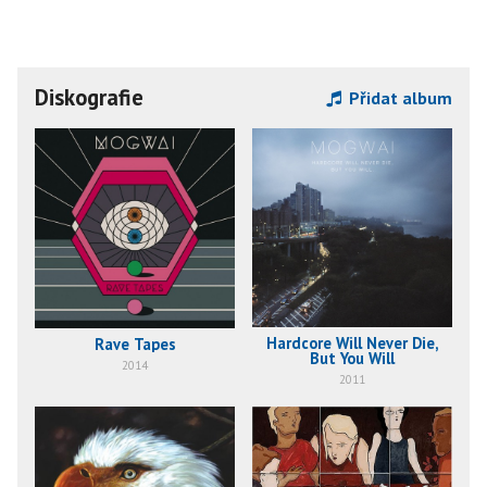
Diskografie
Přidat album
Hardcore Will Never Die,
Rave Tapes
But You Will
2014
2011