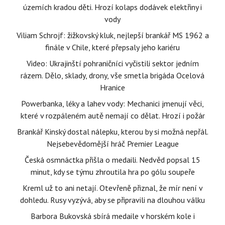
územích kradou děti. Hrozí kolaps dodávek elektřiny i
vody
Viliam Schrojf: žižkovský kluk, nejlepší brankář MS 1962 a
finále v Chile, které přepsaly jeho kariéru
Video: Ukrajinští pohraničníci vyčistili sektor jedním
rázem. Dělo, sklady, drony, vše smetla brigáda Ocelová
Hranice
Powerbanka, léky a lahev vody: Mechanici jmenují věci,
které v rozpáleném autě nemají co dělat. Hrozí i požár
Brankář Kinský dostal nálepku, kterou by si možná nepřál.
Nejsebevědomější hráč Premier League
Česká osmnáctka přišla o medaili. Nedvěd popsal 15
minut, kdy se týmu zhroutila hra po gólu soupeře
Kreml už to ani netají. Otevřeně přiznal, že mír není v
dohledu. Rusy vyzývá, aby se připravili na dlouhou válku
Barbora Bukovská sbírá medaile v horském kole i