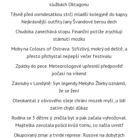
službách Oktagonu
Těsně před osmdesátkou strčí mladší kolegyně do kapsy.
Nejkrásnější outfity Jany Švandové berou dech
Chudoba zanechává stopu. Finanční potíže zrychlují
stárnutí mozku
Moby na Colours of Ostrava: Střízlivý, mokrý od deště, a
přesto přichystal nejlepší večer festivalu
Zpátky do pece. Meteorologové upřesnili předpověď
počasí na víkend
Zásnuby v Londýně: Syn legendy Mekyho Žbirky oznámil,
že se žení
Oleokantal z olivového oleje chrání mozek myší, u lidí
zatím chybí důkaz
Rodina se 3 dětmi jí zničila byt a pak začala vyhrožovat.
Majitelka zavolala policii kvůli tomu, co našla uvnitř
Okupovaný zmar a tvrdé represe: Rusové na dobytých