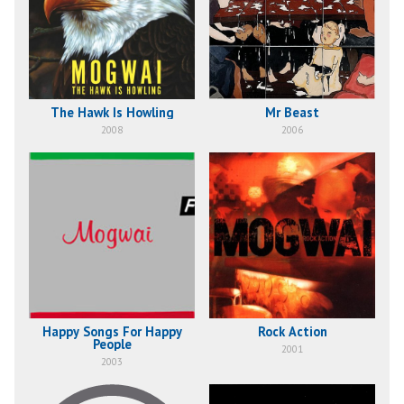
The Hawk Is Howling
Mr Beast
2008
2006
Happy Songs For Happy
Rock Action
People
2001
2003