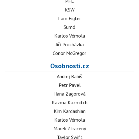
PFL
KSW
I am Figter
Sumó
Karlos Vémola
Jiří Procházka
Conor McGregor
Osobnosti.cz
Andrej Babiš
Petr Pavel
Hana Zagorová
Kazma Kazmitch
Kim Kardashian
Karlos Vémola
Marek Ztracený
Taylor Swift