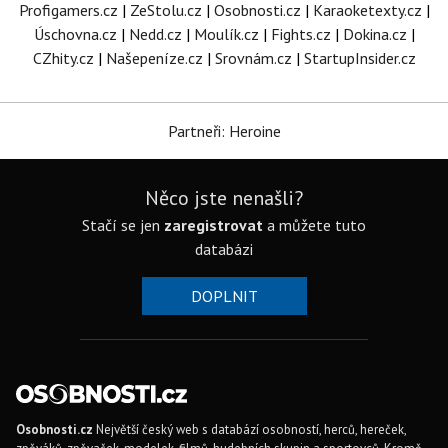
Profigamers.cz
|
ZeStolu.cz
|
Osobnosti.cz
|
Karaoketexty.cz
|
Úschovna.cz
|
Nedd.cz
|
Moulík.cz
|
Fights.cz
|
Dokina.cz
|
CZhity.cz
|
Našepeníze.cz
|
Srovnám.cz
|
StartupInsider.cz
Partneři: Heroine
Něco jste nenašli?
Stačí se jen
zaregistrovat
a můžete tuto
databázi
DOPLNIT
Osobnosti.cz
Největší český web s databází osobností, herců, hereček,