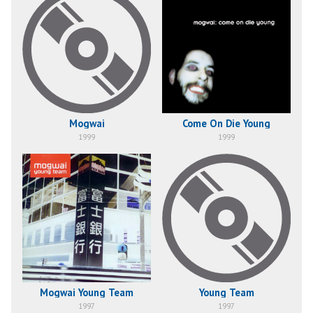
Mogwai
Come On Die Young
1999
1999
Mogwai Young Team
Young Team
1997
1997