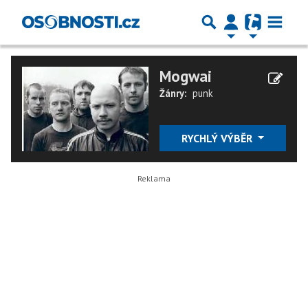
Mogwai
Žánry:
punk
RYCHLÝ VÝBĚR