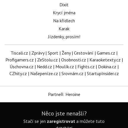
Dixit
Krycí jména
Na křídlech
Karak
Jízdenky, prosím!
Tiscali.cz
|
Zprávy
|
Sport
|
Ženy
|
Cestování
|
Games.cz
|
Profigamers.cz
|
ZeStolu.cz
|
Osobnosti.cz
|
Karaoketexty.cz
|
Úschovna.cz
|
Nedd.cz
|
Moulík.cz
|
Fights.cz
|
Dokina.cz
|
CZhity.cz
|
Našepeníze.cz
|
Srovnám.cz
|
StartupInsider.cz
Partneři: Heroine
Něco jste nenašli?
Stačí se jen
zaregistrovat
a můžete tuto