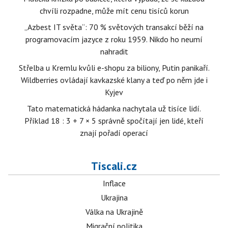
chvíli rozpadne, může mít cenu tisíců korun
„Azbest IT světa“: 70 % světových transakcí běží na
programovacím jazyce z roku 1959. Nikdo ho neumí
nahradit
Střelba u Kremlu kvůli e-shopu za biliony, Putin panikaří.
Wildberries ovládají kavkazské klany a teď po něm jde i
Kyjev
Tato matematická hádanka nachytala už tisíce lidí.
Příklad 18 : 3 + 7 × 5 správně spočítají jen lidé, kteří
znají pořadí operací
Tiscali.cz
Inflace
Ukrajina
Válka na Ukrajině
Migrační politika