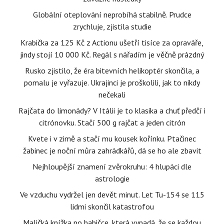
Globální oteplování neprobíhá stabilně. Prudce
zrychluje, zjistila studie
Krabička za 125 Kč z Actionu ušetří tisíce za opraváře,
jindy stojí 10 000 Kč. Regál s nářadím je věčně prázdný
Rusko zjistilo, že éra bitevních helikoptér skončila, a
pomalu je vyřazuje. Ukrajinci je proškolili, jak to nikdy
nečekali
Rajčata do limonády? V Itálii je to klasika a chuť předčí i
citrónovku. Stačí 500 g rajčat a jeden citrón
Kvete i v zimě a stačí mu kousek kořínku. Ptačinec
žabinec je noční můra zahrádkářů, dá se ho ale zbavit
Nejhloupější znamení zvěrokruhu: 4 hlupáci dle
astrologie
Ve vzduchu vydržel jen devět minut. Let Tu-154 se 115
lidmi skončil katastrofou
Maličká knížka po babičce, která vypadá, že se každou