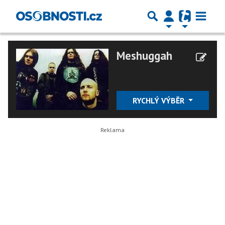
Meshuggah
RYCHLÝ VÝBĚR