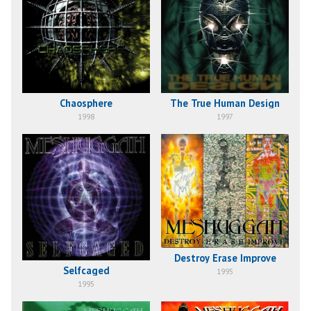
Chaosphere
The True Human Design
1998
1997
Destroy Erase Improve
Selfcaged
1995
1995