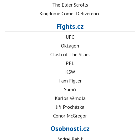
The Elder Scrolls
Kingdome Come: Deliverence
Fights.cz
UFC
Oktagon
Clash of The Stars
PFL
KSW
I am Figter
Sumó
Karlos Vémola
Jiří Procházka
Conor McGregor
Osobnosti.cz
Andrej Babiš