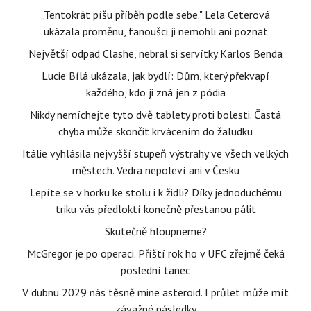
„Tentokrát píšu příběh podle sebe." Lela Ceterová
ukázala proměnu, fanoušci ji nemohli ani poznat
Největší odpad Clashe, nebral si servítky Karlos Benda
Lucie Bílá ukázala, jak bydlí: Dům, který překvapí
každého, kdo ji zná jen z pódia
Nikdy nemíchejte tyto dvě tablety proti bolesti. Častá
chyba může skončit krvácením do žaludku
Itálie vyhlásila nejvyšší stupeň výstrahy ve všech velkých
městech. Vedra nepoleví ani v Česku
Lepíte se v horku ke stolu i k židli? Díky jednoduchému
triku vás předloktí konečně přestanou pálit
Skutečně hloupneme?
McGregor je po operaci. Příští rok ho v UFC zřejmě čeká
poslední tanec
V dubnu 2029 nás těsně mine asteroid. I průlet může mít
závažné následky