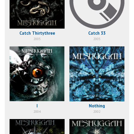
Catch Thirtythree
Catch 33
2005
2005
I
Nothing
2004
2002