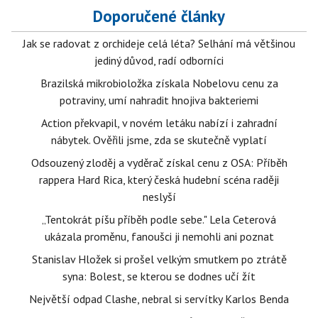
Doporučené články
Jak se radovat z orchideje celá léta? Selhání má většinou
jediný důvod, radí odborníci
Brazilská mikrobioložka získala Nobelovu cenu za
potraviny, umí nahradit hnojiva bakteriemi
Action překvapil, v novém letáku nabízí i zahradní
nábytek. Ověřili jsme, zda se skutečně vyplatí
Odsouzený zloděj a vyděrač získal cenu z OSA: Příběh
rappera Hard Rica, který česká hudební scéna raději
neslyší
„Tentokrát píšu příběh podle sebe." Lela Ceterová
ukázala proměnu, fanoušci ji nemohli ani poznat
Stanislav Hložek si prošel velkým smutkem po ztrátě
syna: Bolest, se kterou se dodnes učí žít
Největší odpad Clashe, nebral si servítky Karlos Benda