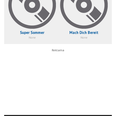
Super Sommer
Mach Dich Bereit
None
None