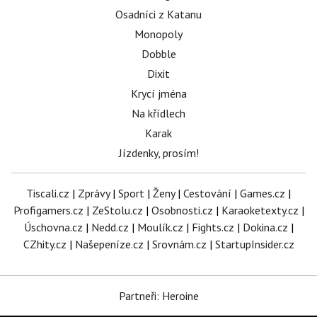
Osadníci z Katanu
Monopoly
Dobble
Dixit
Krycí jména
Na křídlech
Karak
Jízdenky, prosím!
Tiscali.cz
|
Zprávy
|
Sport
|
Ženy
|
Cestování
|
Games.cz
|
Profigamers.cz
|
ZeStolu.cz
|
Osobnosti.cz
|
Karaoketexty.cz
|
Úschovna.cz
|
Nedd.cz
|
Moulík.cz
|
Fights.cz
|
Dokina.cz
|
CZhity.cz
|
Našepeníze.cz
|
Srovnám.cz
|
StartupInsider.cz
Partneři: Heroine