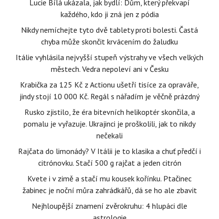
Lucie Bílá ukázala, jak bydlí: Dům, který překvapí
každého, kdo ji zná jen z pódia
Nikdy nemíchejte tyto dvě tablety proti bolesti. Častá
chyba může skončit krvácením do žaludku
Itálie vyhlásila nejvyšší stupeň výstrahy ve všech velkých
městech. Vedra nepoleví ani v Česku
Krabička za 125 Kč z Actionu ušetří tisíce za opraváře,
jindy stojí 10 000 Kč. Regál s nářadím je věčně prázdný
Rusko zjistilo, že éra bitevních helikoptér skončila, a
pomalu je vyřazuje. Ukrajinci je proškolili, jak to nikdy
nečekali
Rajčata do limonády? V Itálii je to klasika a chuť předčí i
citrónovku. Stačí 500 g rajčat a jeden citrón
Kvete i v zimě a stačí mu kousek kořínku. Ptačinec
žabinec je noční můra zahrádkářů, dá se ho ale zbavit
Nejhloupější znamení zvěrokruhu: 4 hlupáci dle
astrologie