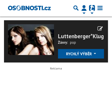
Luttenberger*Klug
Žánry:
pop
RYCHLÝ VÝBĚR