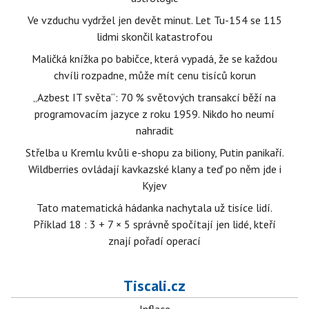
Ve vzduchu vydržel jen devět minut. Let Tu-154 se 115
lidmi skončil katastrofou
Maličká knížka po babičce, která vypadá, že se každou
chvíli rozpadne, může mít cenu tisíců korun
„Azbest IT světa“: 70 % světových transakcí běží na
programovacím jazyce z roku 1959. Nikdo ho neumí
nahradit
Střelba u Kremlu kvůli e-shopu za biliony, Putin panikaří.
Wildberries ovládají kavkazské klany a teď po něm jde i
Kyjev
Tato matematická hádanka nachytala už tisíce lidí.
Příklad 18 : 3 + 7 × 5 správně spočítají jen lidé, kteří
znají pořadí operací
Tiscali.cz