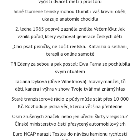
vyčistí dvacet metrů prostoru
Silně tlumené tenisky mohou tlumit i váš krevní oběh,
ukazuje anatomie chodidla
2. ledna 1965 poprvé zazněla znělka Večerníčku: Jak
vznikl pořad, který vychoval generace českých dětí
„Chci psát písničky, ne točit reelska.“ Katarzia o selhání,
terapii a online samotě
Tři Edeny za sebou a pak postel: Ewa Farna se pochlubila
svým rituálem
Tatiana Dyková (dříve Vilhelmová): Slavný manžel, tři
děti, kariéra i výhra v show Tvoje tvář má známý hlas
Staré tranzistorové rádio z půdy může stát přes 10 000
Kč. Rozhoduje jedna věc, kterou většina přehlédne
Osm zrušených značek, nebo jen úřední škrty v registru?
Čínské ministerstvo čistí přesycený automobilový trh
Euro NCAP narazil Teslou do návěsu kamionu rychlostí