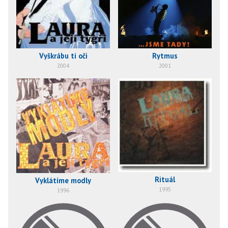
Vyškrábu ti oči
Rytmus
2004
2001
Rituál
Vyklátíme modly
1995
1996