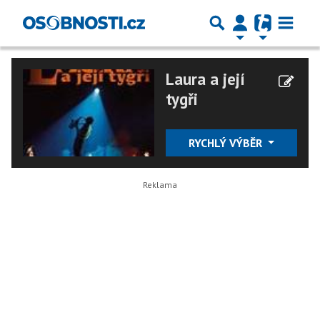
Laura a její
tygři
RYCHLÝ VÝBĚR