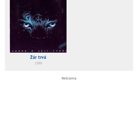
Žár trvá
1988