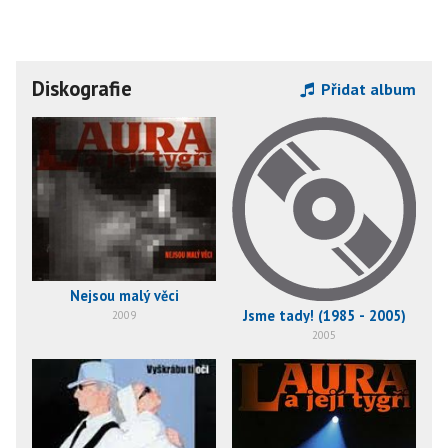
Diskografie
Přidat album
Nejsou malý věci
Jsme tady! (1985 - 2005)
2009
2005