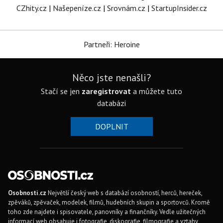
CZhity.cz
|
Našepeníze.cz
|
Srovnám.cz
|
StartupInsider.cz
Partneři: Heroine
Něco jste nenašli?
Stačí se jen
zaregistrovat
a můžete tuto
databázi
DOPLNIT
Osobnosti.cz
Největší český web s databází osobností, herců, hereček,
zpěváků, zpěvaček, modelek, filmů, hudebních skupin a sportovců. Kromě
toho zde najdete i spisovatele, panovníky a finančníky. Vedle užitečných
informací web obsahuje i fotografie, diskografie, filmografie a vztahy