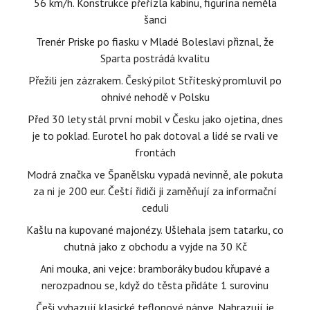
56 km/h. Konstrukce přeřízla kabinu, figurína neměla
šanci
Trenér Priske po fiasku v Mladé Boleslavi přiznal, že
Sparta postrádá kvalitu
Přežili jen zázrakem. Český pilot Stříteský promluvil po
ohnivé nehodě v Polsku
Před 30 lety stál první mobil v Česku jako ojetina, dnes
je to poklad. Eurotel ho pak dotoval a lidé se rvali ve
frontách
Modrá značka ve Španělsku vypadá nevinně, ale pokuta
za ni je 200 eur. Čeští řidiči ji zaměňují za informační
ceduli
Kašlu na kupované majonézy. Ušlehala jsem tatarku, co
chutná jako z obchodu a vyjde na 30 Kč
Ani mouka, ani vejce: bramboráky budou křupavé a
nerozpadnou se, když do těsta přidáte 1 surovinu
Češi vyhazují klasické teflonové pánve. Nahrazují je