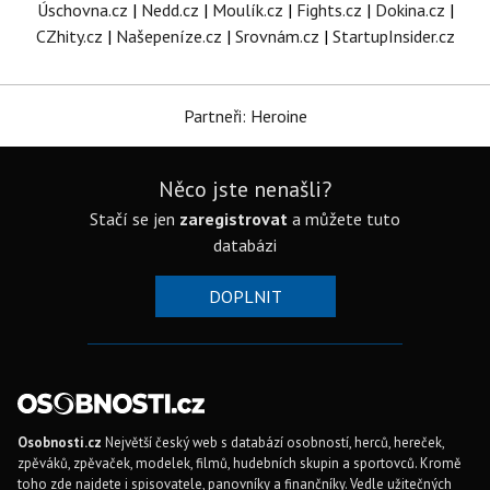
Úschovna.cz
|
Nedd.cz
|
Moulík.cz
|
Fights.cz
|
Dokina.cz
|
CZhity.cz
|
Našepeníze.cz
|
Srovnám.cz
|
StartupInsider.cz
Partneři: Heroine
Něco jste nenašli?
Stačí se jen
zaregistrovat
a můžete tuto
databázi
DOPLNIT
Osobnosti.cz
Největší český web s databází osobností, herců, hereček,
zpěváků, zpěvaček, modelek, filmů, hudebních skupin a sportovců. Kromě
toho zde najdete i spisovatele, panovníky a finančníky. Vedle užitečných