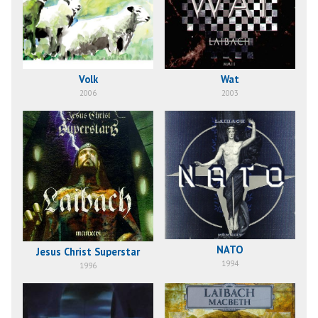
Volk
Wat
2006
2003
NATO
Jesus Christ Superstar
1994
1996