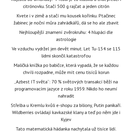
citrónovku. Stačí 500 g rajčat a jeden citrón
Kvete i v zimě a stačí mu kousek kořínku. Ptačinec
žabinec je noční můra zahrádkářů, dá se ho ale zbavit
Nejhloupější znamení zvěrokruhu: 4 hlupáci dle
astrologie
Ve vzduchu vydržel jen devět minut. Let Tu-154 se 115
lidmi skončil katastrofou
Maličká knížka po babičce, která vypadá, že se každou
chvíli rozpadne, může mít cenu tisíců korun
„Azbest IT světa“: 70 % světových transakcí běží na
programovacím jazyce z roku 1959. Nikdo ho neumí
nahradit
Střelba u Kremlu kvůli e-shopu za biliony, Putin panikaří.
Wildberries ovládají kavkazské klany a teď po něm jde i
Kyjev
Tato matematická hádanka nachytala už tisíce lidí.