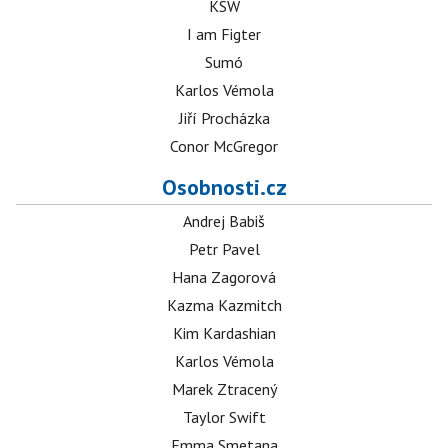
KSW
I am Figter
Sumó
Karlos Vémola
Jiří Procházka
Conor McGregor
Osobnosti.cz
Andrej Babiš
Petr Pavel
Hana Zagorová
Kazma Kazmitch
Kim Kardashian
Karlos Vémola
Marek Ztracený
Taylor Swift
Emma Smetana