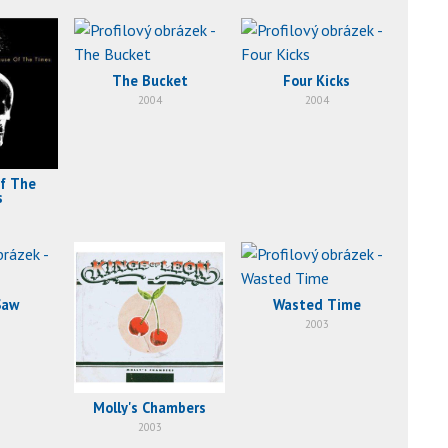
The Bucket
Four Kicks
2004
2004
f The
s
Saw
Wasted Time
2003
Molly's Chambers
2003