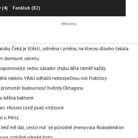
 (4)
Fanklub (82)
ruby. Čeká je štěstí, odměna i změna, na kterou dlouho čekala
vem domluvit odvetu
zapomínejte. Jednu zásadní chybu dělá téměř každý
áhá nádoru. Vědci odhalili nebezpečnou roli fruktózy
l promotér budoucnost hvězdy Oktagonu
o běžná bakterie
aní. Historii totiž psali vítězové
lo u Mety
eň „Veď mě dál, cesto má“ se původně jmenovala Rododendron
y na vzdušné pánské boty