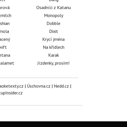
orová
Osadníci z Katanu
mitch
Monopoly
shian
Dobble
émola
Dixit
acený
Krycí jména
wift
Na křídlech
etana
Karak
halamet
Jízdenky, prosím!
aoketexty.cz
|
Úschovna.cz
|
Nedd.cz
|
tupInsider.cz