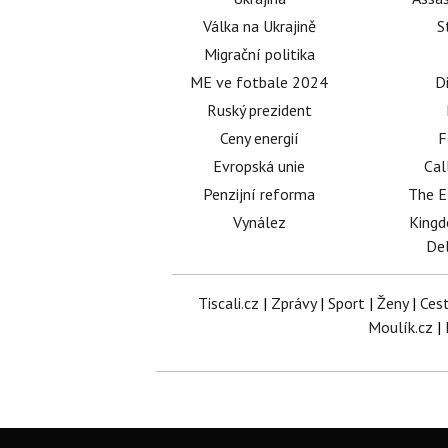
Válka na Ukrajině
S
Migrační politika
ME ve fotbale 2024
D
Ruský prezident
Ceny energií
F
Evropská unie
Cal
Penzijní reforma
The E
Vynález
King
Del
Tiscali.cz
|
Zprávy
|
Sport
|
Ženy
|
Ces
Moulík.cz
|