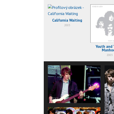
California Waiting
2003
Youth and
Manho
2003