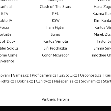
tarfield
Clash of The Stars
Hana Zag
GTA
PFL
Kazma Kaz
iablo IV
KSW
Kim Karda
Forza
I am Figter
Karlos V
ortnite
Sumó
Marek Ztr
l of Duty
Karlos Vémola
Taylor S
lder Scrolls
Jiří Procházka
Emma Sm
dome Come:
Conor McGregor
Timothée C
iverence
tování
|
Games.cz
|
Profigamers.cz
|
ZeStolu.cz
|
Osobnosti.cz
|
Kar
Fights.cz
|
Dokina.cz
|
CZhity.cz
|
Našepeníze.cz
|
Srovnám.cz
|
Star
Partneři: Heroine