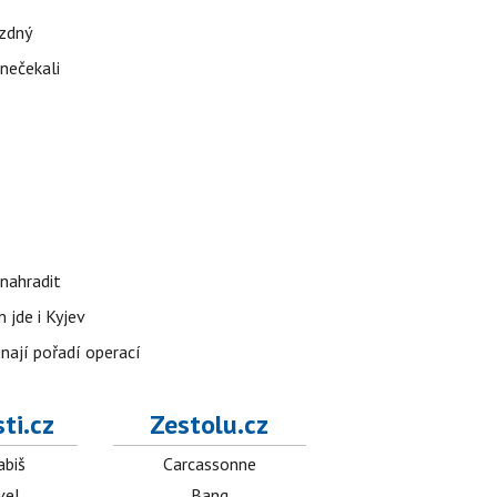
ázdný
 nečekali
nahradit
 jde i Kyjev
znají pořadí operací
ti.cz
Zestolu.cz
abiš
Carcassonne
vel
Bang