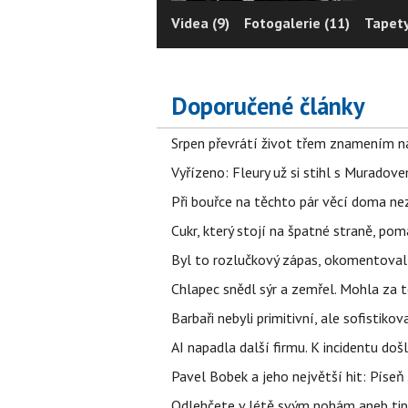
Videa (9)
Fotogalerie (11)
Tapety
Doporučené články
Srpen převrátí život třem znamením na
Vyřízeno: Fleury už si stihl s Murado
Při bouřce na těchto pár věcí doma ne
Cukr, který stojí na špatné straně, pom
Byl to rozlučkový zápas, okomentova
Chlapec snědl sýr a zemřel. Mohla za t
Barbaři nebyli primitivní, ale sofistikov
AI napadla další firmu. K incidentu doš
Pavel Bobek a jeho největší hit: Pís
Odlehčete v létě svým nohám aneb tip