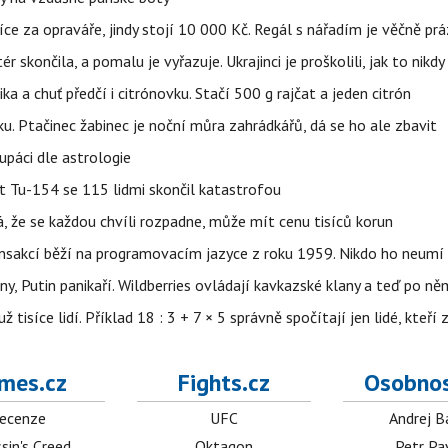
íce za opraváře, jindy stojí 10 000 Kč. Regál s nářadím je věčně pr
ér skončila, a pomalu je vyřazuje. Ukrajinci je proškolili, jak to nikdy
ika a chuť předčí i citrónovku. Stačí 500 g rajčat a jeden citrón
ku. Ptačinec žabinec je noční můra zahrádkářů, dá se ho ale zbavit
upáci dle astrologie
et Tu-154 se 115 lidmi skončil katastrofou
á, že se každou chvíli rozpadne, může mít cenu tisíců korun
nsakcí běží na programovacím jazyce z roku 1959. Nikdo ho neumí 
ny, Putin panikaří. Wildberries ovládají kavkazské klany a teď po něm
isíce lidí. Příklad 18 : 3 + 7 × 5 správně spočítají jen lidé, kteří 
mes.cz
Fights.cz
Osobnos
ecenze
UFC
Andrej B
sin's Creed
Oktagon
Petr Pa