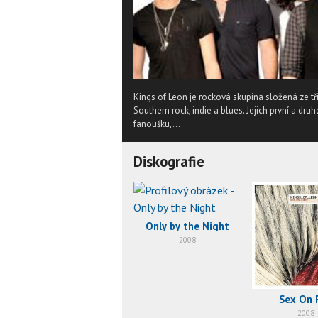
Kings of Leon je rocková skupina složená ze tří
Southern rock, indie a blues. Jejich první a dr
fanoušku,...
Diskografie
Only by the Night
2008
Sex On F
2008