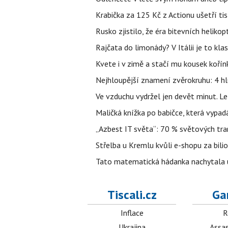
Krabička za 125 Kč z Actionu ušetří tis
Rusko zjistilo, že éra bitevních helikopt
Rajčata do limonády? V Itálii je to klas
Kvete i v zimě a stačí mu kousek kořín
Nejhloupější znamení zvěrokruhu: 4 hl
Ve vzduchu vydržel jen devět minut. L
Maličká knížka po babičce, která vypad
„Azbest IT světa“: 70 % světových tra
Střelba u Kremlu kvůli e-shopu za bilio
Tato matematická hádanka nachytala už t
Tiscali.cz
Ga
Inflace
R
Ukrajina
Assas