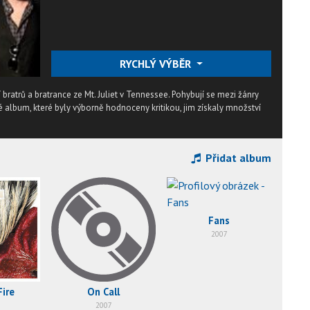
RYCHLÝ VÝBĚR
 bratrů a bratrance ze Mt. Juliet v Tennessee. Pohybují se mezi žánry
uhé album, které byly výborně hodnoceny kritikou, jim získaly množství
Přidat album
Fans
2007
ire
On Call
2007