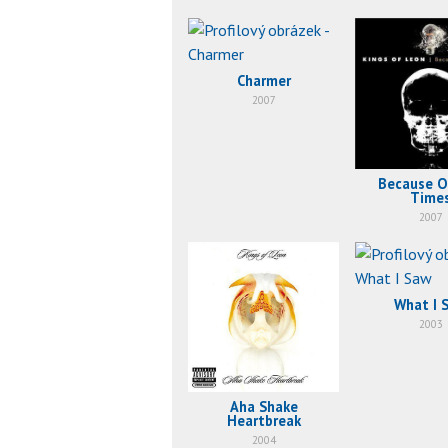
Charmer
2007
Because O
Time
2007
What I 
2003
Aha Shake
Heartbreak
2004