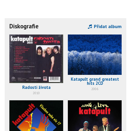
Diskografie
Přidat album
Katapult grand greatest
hits 2CD
Radosti života
2006
2010