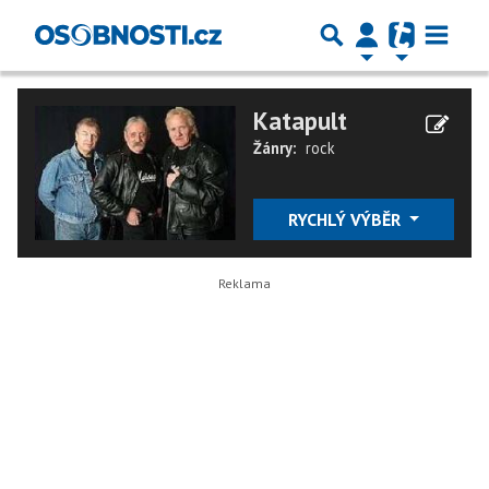
Katapult
Žánry:
rock
RYCHLÝ VÝBĚR