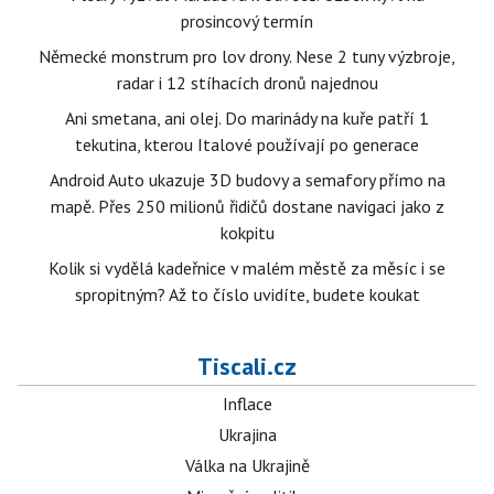
prosincový termín
Německé monstrum pro lov drony. Nese 2 tuny výzbroje,
radar i 12 stíhacích dronů najednou
Ani smetana, ani olej. Do marinády na kuře patří 1
tekutina, kterou Italové používají po generace
Android Auto ukazuje 3D budovy a semafory přímo na
mapě. Přes 250 milionů řidičů dostane navigaci jako z
kokpitu
Kolik si vydělá kadeřnice v malém městě za měsíc i se
spropitným? Až to číslo uvidíte, budete koukat
Tiscali.cz
Inflace
Ukrajina
Válka na Ukrajině