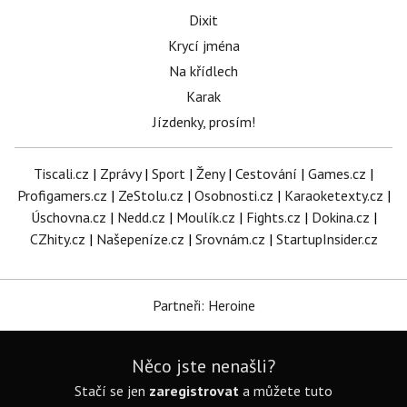
Dixit
Krycí jména
Na křídlech
Karak
Jízdenky, prosím!
Tiscali.cz
|
Zprávy
|
Sport
|
Ženy
|
Cestování
|
Games.cz
|
Profigamers.cz
|
ZeStolu.cz
|
Osobnosti.cz
|
Karaoketexty.cz
|
Úschovna.cz
|
Nedd.cz
|
Moulík.cz
|
Fights.cz
|
Dokina.cz
|
CZhity.cz
|
Našepeníze.cz
|
Srovnám.cz
|
StartupInsider.cz
Partneři: Heroine
Něco jste nenašli?
Stačí se jen
zaregistrovat
a můžete tuto