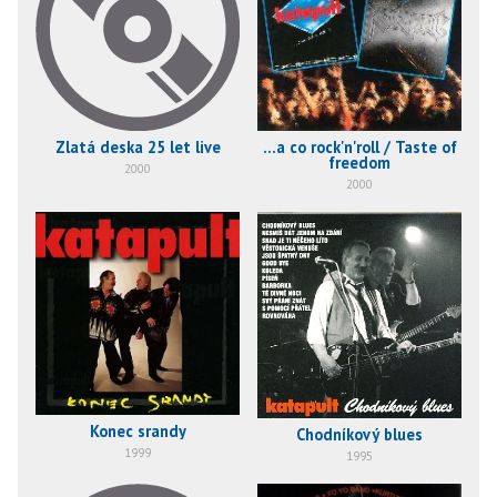
Zlatá deska 25 let live
...a co rock'n'roll / Taste of
freedom
2000
2000
Konec srandy
Chodníkový blues
1999
1995