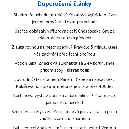
Doporučené články
„Slavím, že nebudu mít děti." Kovalová vyřešila otázku
jednou provždy, litovat prý nebude
Ústřice dokázaly vyfiltrovat celý Chesapeake Bay za
týden, dnes to trvá přes rok
Z auta rovnou na neschopenku? Pravidlo 5 minut, které
vás zachrání před letní angínou
Action láká: Značková sluchátka za 244 korun, jinde
přitom stojí i třikrát tolik
Dobrodružství s bohem Panem: Čepelka napsal text,
Kubišová ho zpívala, melodie je stará přes 400 let
Kuchařová vyšla z podniku a auto nikde. Přišla reakce,
jakou nikdo nečekal
Sedm let a celý svět: Zora Jandová prozradila, co pro ni
vnučka skutečně znamená
Byl jsem celý od krve, měl jsem strach, vylíčil Vémola