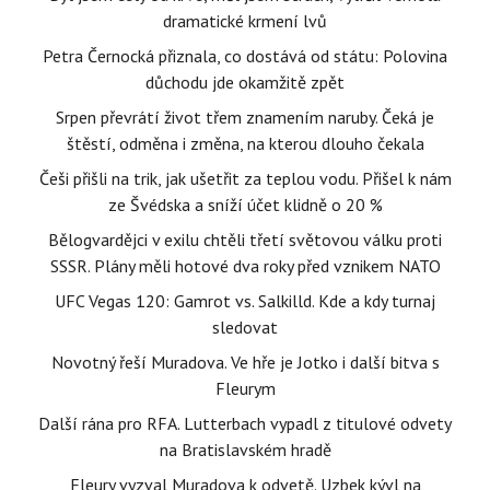
dramatické krmení lvů
Petra Černocká přiznala, co dostává od státu: Polovina
důchodu jde okamžitě zpět
Srpen převrátí život třem znamením naruby. Čeká je
štěstí, odměna i změna, na kterou dlouho čekala
Češi přišli na trik, jak ušetřit za teplou vodu. Přišel k nám
ze Švédska a sníží účet klidně o 20 %
Bělogvardějci v exilu chtěli třetí světovou válku proti
SSSR. Plány měli hotové dva roky před vznikem NATO
UFC Vegas 120: Gamrot vs. Salkilld. Kde a kdy turnaj
sledovat
Novotný řeší Muradova. Ve hře je Jotko i další bitva s
Fleurym
Další rána pro RFA. Lutterbach vypadl z titulové odvety
na Bratislavském hradě
Fleury vyzval Muradova k odvetě. Uzbek kývl na