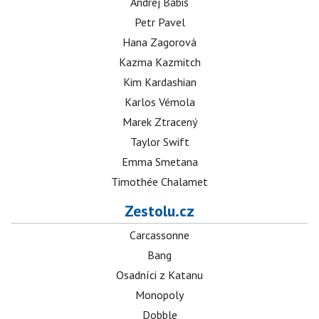
Andrej Babiš
Petr Pavel
Hana Zagorová
Kazma Kazmitch
Kim Kardashian
Karlos Vémola
Marek Ztracený
Taylor Swift
Emma Smetana
Timothée Chalamet
Zestolu.cz
Carcassonne
Bang
Osadníci z Katanu
Monopoly
Dobble