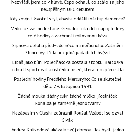
Nezvládl jsem to v hlavě. Čepo odhalil, co stálo za jeho
neúspěšným UFC debutem
Kdy změnit životní styl, abyste oddálili nástup demence?
Vedro už vás nedostane: Geniální trik udrží nápoj ledový
celé hodiny a zachrání i milovanou kávu
Srpnová obloha předvede něco mimořádného. Zatmění
Slunce vystřídá noc plná padajících hvězd
Líbáš jako bůh: Poledňáková dostala stopku, Bartoška
odmítl sportovat a ústřední píseň, která film přerostla
Poslední hodiny Freddieho Mercuryho: Co se skutečně
dělo 24. listopadu 1991
Žádná mouka, žádný cukr, žádné mléko, jídelníček
Ronalda je záměrně jednotvárný
Nezápasím v Clashi, zdůraznil Roušal. Vzápětí se ozval
Sivák
Andrea Kalivodová ukázala svůj domov: Tak bydlí jedna