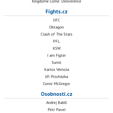
Kingdome Come: Deliverence
Fights.cz
UFC
Oktagon
Clash of The Stars
PFL
KSW
I am Figter
Sumó
Karlos Vémola
Jiří Procházka
Conor McGregor
Osobnosti.cz
Andrej Babiš
Petr Pavel