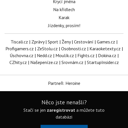
Krycí jména
Na křídlech
Karak
Jízdenky, prosím!
Tiscali.cz
|
Zprávy
|
Sport
|
Ženy
|
Cestování
|
Games.cz
|
Profigamers.cz
|
ZeStolu.cz
|
Osobnosti.cz
|
Karaoketexty.cz
|
Úschovna.cz
|
Nedd.cz
|
Moulík.cz
|
Fights.cz
|
Dokina.cz
|
CZhity.cz
|
Našepeníze.cz
|
Srovnám.cz
|
StartupInsider.cz
Partneři: Heroine
Něco jste nenašli?
Stačí se jen
zaregistrovat
a můžete tuto
databázi