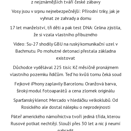
z nejznámějších tváří české zábavy
Vosy jsou v srpnu nejnebezpečnější: Přírodní triky, jak je
vyhnat ze zahrady a domu
17 let manželství, tři děti a pak test DNA: Celina zjistila,
že si vzala vlastního příbuzného
Video: Su-27 shodily GBU na ruský komunikační uzel v
Bachmutu. Po mohutné detonaci přestala základna
existovat
Důchodce vydělával 225 tisíc Kč měsíčně pronájmem
vlastního pozemku řidičům. Teď ho kvůli tomu čeká soud
Fejkové iPhony zaplavily Barcelonu. Oranžová barva,
široký modul fotoaparátů a cena zlomek originálu
Sparťanský klenot Mercado v hledáčku velkoklubů. Od
Rosického ale dostal nálepku o neprodejnosti
Páteř amerického námořnictva tvoří jediná třída, kterou
Rusové potkat nechtějí. Slouží přes 30 let a nic ji neumí
nahradit