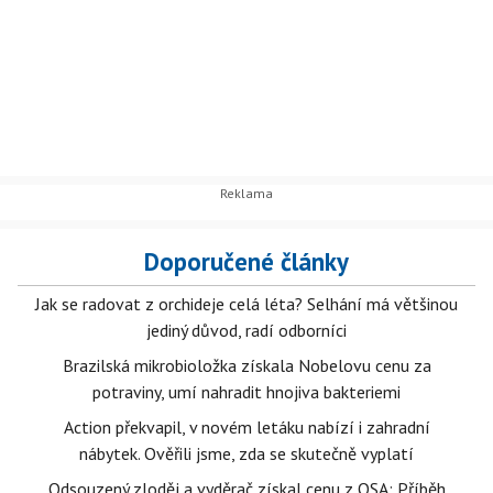
Doporučené články
Jak se radovat z orchideje celá léta? Selhání má většinou
jediný důvod, radí odborníci
Brazilská mikrobioložka získala Nobelovu cenu za
potraviny, umí nahradit hnojiva bakteriemi
Action překvapil, v novém letáku nabízí i zahradní
nábytek. Ověřili jsme, zda se skutečně vyplatí
Odsouzený zloděj a vyděrač získal cenu z OSA: Příběh