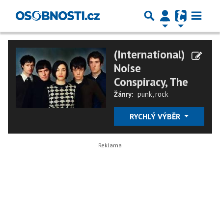
(International)
Noise
Conspiracy, The
Žánry:
punk
,
rock
RYCHLÝ VÝBĚR