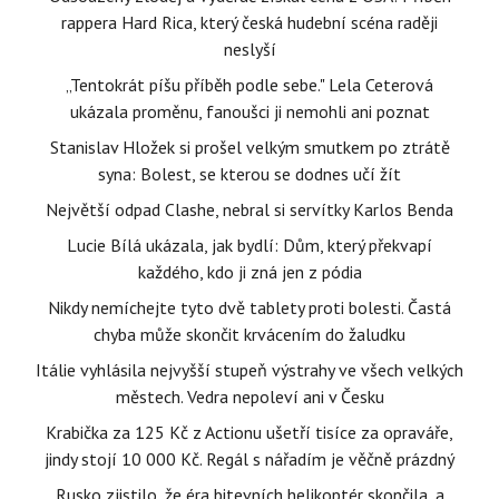
rappera Hard Rica, který česká hudební scéna raději
neslyší
„Tentokrát píšu příběh podle sebe." Lela Ceterová
ukázala proměnu, fanoušci ji nemohli ani poznat
Stanislav Hložek si prošel velkým smutkem po ztrátě
syna: Bolest, se kterou se dodnes učí žít
Největší odpad Clashe, nebral si servítky Karlos Benda
Lucie Bílá ukázala, jak bydlí: Dům, který překvapí
každého, kdo ji zná jen z pódia
Nikdy nemíchejte tyto dvě tablety proti bolesti. Častá
chyba může skončit krvácením do žaludku
Itálie vyhlásila nejvyšší stupeň výstrahy ve všech velkých
městech. Vedra nepoleví ani v Česku
Krabička za 125 Kč z Actionu ušetří tisíce za opraváře,
jindy stojí 10 000 Kč. Regál s nářadím je věčně prázdný
Rusko zjistilo, že éra bitevních helikoptér skončila, a