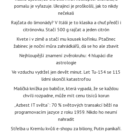
pomalu je vyřazuje. Ukrajinci je proškolili, jak to nikdy
nečekali
Rajčata do limonády? V Itálii je to klasika a chuť předčí i
citrónovku. Stačí 500 g rajčat a jeden citrón
Kvete i v zimě a stačí mu kousek kořínku. Ptačinec
žabinec je noční můra zahrádkářů, dá se ho ale zbavit
Nejhloupější znamení zvěrokruhu: 4 hlupáci dle
astrologie
Ve vzduchu vydržel jen devět minut. Let Tu-154 se 115
lidmi skončil katastrofou
Maličká knížka po babičce, která vypadá, že se každou
chvíli rozpadne, může mít cenu tisíců korun
„Azbest IT světa“: 70 % světových transakcí běží na
programovacím jazyce z roku 1959. Nikdo ho neumí
nahradit
Střelba u Kremlu kvůli e-shopu za biliony, Putin panikaří.