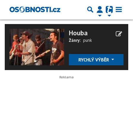
Houba
Žánry:
punk
RYCHLÝ VÝBĚR