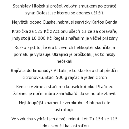
Stanislav Hložek si prošel velkým smutkem po ztrátě
syna: Bolest, se kterou se dodnes učí žít
Největší odpad Clashe, nebral si servítky Karlos Benda
Krabička za 125 Kč z Actionu ušetří tisíce za opraváře,
jindy stojí 10 000 Kč. Regál s nářadím je věčně prázdný
Rusko zjistilo, že éra bitevních helikoptér skončila, a
pomalu je vyřazuje. Ukrajinci je proškolili, jak to nikdy
nečekali
Rajčata do limonády? V Itálii je to klasika a chuť předčí i
citrónovku. Stačí 500 g rajčat a jeden citrón
Kvete i v zimě a stačí mu kousek kořínku. Ptačinec
žabinec je noční můra zahrádkářů, dá se ho ale zbavit
Nejhloupější znamení zvěrokruhu: 4 hlupáci dle
astrologie
Ve vzduchu vydržel jen devět minut. Let Tu-154 se 115
lidmi skončil katastrofou