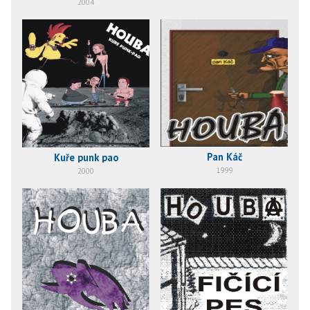
2004
Pan Káč
Kuře punk pao
1999
2000