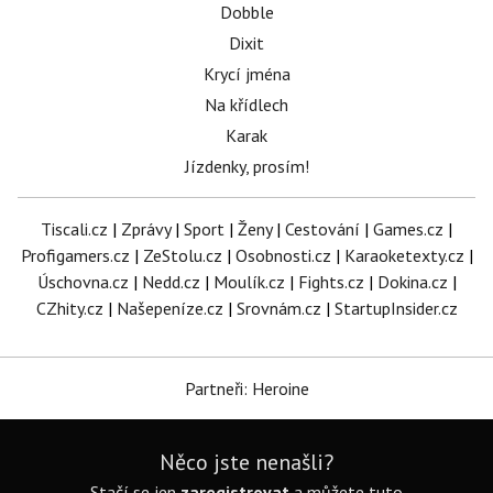
Dobble
Dixit
Krycí jména
Na křídlech
Karak
Jízdenky, prosím!
Tiscali.cz
|
Zprávy
|
Sport
|
Ženy
|
Cestování
|
Games.cz
|
Profigamers.cz
|
ZeStolu.cz
|
Osobnosti.cz
|
Karaoketexty.cz
|
Úschovna.cz
|
Nedd.cz
|
Moulík.cz
|
Fights.cz
|
Dokina.cz
|
CZhity.cz
|
Našepeníze.cz
|
Srovnám.cz
|
StartupInsider.cz
Partneři: Heroine
Něco jste nenašli?
Stačí se jen
zaregistrovat
a můžete tuto