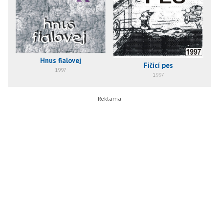
Hnus fialovej
Fičící pes
1997
1997