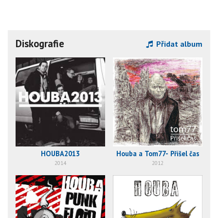
Diskografie
Přidat album
Houba a Tom77- Přišel čas
HOUBA2013
2012
2014