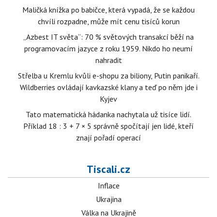
Maličká knížka po babičce, která vypadá, že se každou
chvíli rozpadne, může mít cenu tisíců korun
„Azbest IT světa“: 70 % světových transakcí běží na
programovacím jazyce z roku 1959. Nikdo ho neumí
nahradit
Střelba u Kremlu kvůli e-shopu za biliony, Putin panikaří.
Wildberries ovládají kavkazské klany a teď po něm jde i
Kyjev
Tato matematická hádanka nachytala už tisíce lidí.
Příklad 18 : 3 + 7 × 5 správně spočítají jen lidé, kteří
znají pořadí operací
Tiscali.cz
Inflace
Ukrajina
Válka na Ukrajině