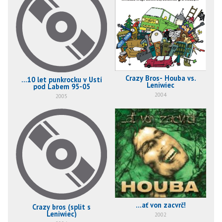
Crazy Bros- Houba vs.
...10 let punkrocku v Ústí
Leniwiec
pod Labem 95-05
2004
2005
...ať von zacvrč!
Crazy bros (split s
Leniwiec)
2002