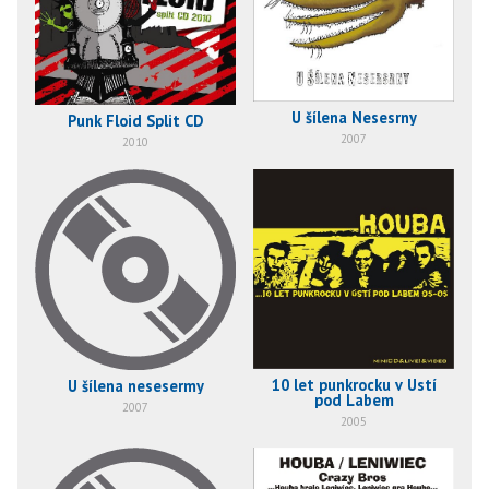
U šílena Nesesrny
Punk Floid Split CD
2007
2010
10 let punkrocku v Ústí
U šílena nesesermy
pod Labem
2007
2005