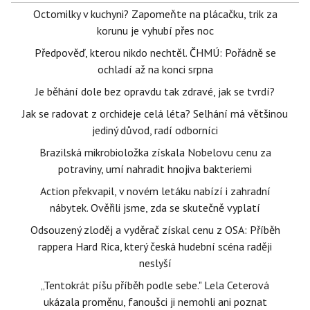
Octomilky v kuchyni? Zapomeňte na plácačku, trik za
korunu je vyhubí přes noc
Předpověď, kterou nikdo nechtěl. ČHMÚ: Pořádně se
ochladí až na konci srpna
Je běhání dole bez opravdu tak zdravé, jak se tvrdí?
Jak se radovat z orchideje celá léta? Selhání má většinou
jediný důvod, radí odborníci
Brazilská mikrobioložka získala Nobelovu cenu za
potraviny, umí nahradit hnojiva bakteriemi
Action překvapil, v novém letáku nabízí i zahradní
nábytek. Ověřili jsme, zda se skutečně vyplatí
Odsouzený zloděj a vyděrač získal cenu z OSA: Příběh
rappera Hard Rica, který česká hudební scéna raději
neslyší
„Tentokrát píšu příběh podle sebe." Lela Ceterová
ukázala proměnu, fanoušci ji nemohli ani poznat