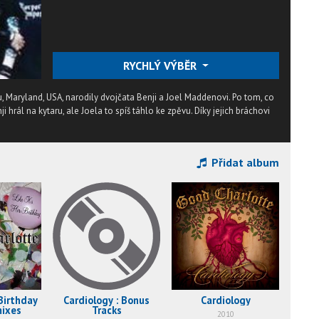
RYCHLÝ VÝBĚR
, Maryland, USA, narodily dvojčata Benji a Joel Maddenovi. Po tom, co
i hrál na kytaru, ale Joela to spíš táhlo ke zpěvu. Díky jejich bráchovi
Přidat album
 Birthday
Cardiology : Bonus
Cardiology
mixes
Tracks
2010