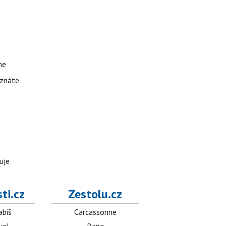
me
 znáte
uje
ti.cz
Zestolu.cz
abiš
Carcassonne