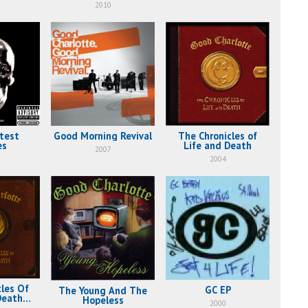
2010
test
Good Morning Revival
The Chronicles of
es
Life and Death
2007
2004
les Of
GC EP
The Young And The
Death
Hopeless
2000
sion)