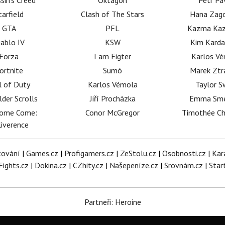
sin's Creed
Oktagon
Petr Pa
tarfield
Clash of The Stars
Hana Zag
GTA
PFL
Kazma Kaz
iablo IV
KSW
Kim Karda
Forza
I am Figter
Karlos V
ortnite
Sumó
Marek Ztr
l of Duty
Karlos Vémola
Taylor S
lder Scrolls
Jiří Procházka
Emma Sm
dome Come:
Conor McGregor
Timothée C
iverence
tování
|
Games.cz
|
Profigamers.cz
|
ZeStolu.cz
|
Osobnosti.cz
|
Kar
Fights.cz
|
Dokina.cz
|
CZhity.cz
|
Našepeníze.cz
|
Srovnám.cz
|
Star
Partneři: Heroine