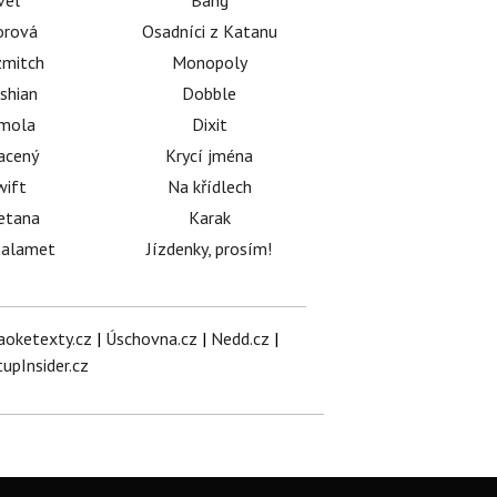
vel
Bang
orová
Osadníci z Katanu
mitch
Monopoly
shian
Dobble
émola
Dixit
acený
Krycí jména
wift
Na křídlech
etana
Karak
halamet
Jízdenky, prosím!
aoketexty.cz
|
Úschovna.cz
|
Nedd.cz
|
tupInsider.cz