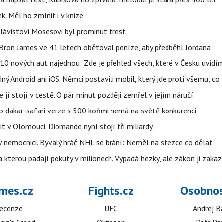
k. Měl ho zmínit i v knize
 Slávistovi Mosesovi byl prominut trest
LeBron James ve 41 letech obětoval peníze, aby předběhl Jordana
0 nových aut najednou: Zde je přehled všech, které v Česku uvidí
ý Android ani iOS. Němci postavili mobil, který jde proti všemu, co
 jí stojí v cestě. O pár minut později zemřel v jejím náručí
eho dakar-safari verze s 500 koňmi nemá na světě konkurenci
t v Olomouci. Diomande nyní stojí tři miliardy.
l v nemocnici. Bývalý hráč NHL se brání: Neměl na stezce co dělat
a kterou padají pokuty v milionech. Vypadá hezky, ale zákon ji zakaz
mes.cz
Fights.cz
Osobnos
ecenze
UFC
Andrej B