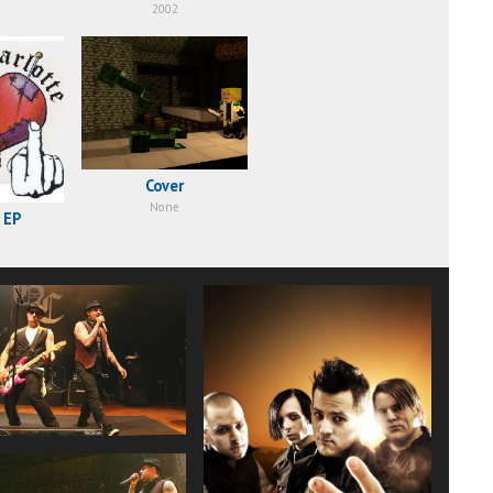
2002
Cover
None
 EP