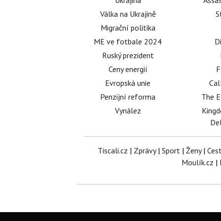
Ukrajina
Assas
Válka na Ukrajině
S
Migrační politika
ME ve fotbale 2024
D
Ruský prezident
Ceny energií
F
Evropská unie
Cal
Penzijní reforma
The E
Vynález
King
Del
Tiscali.cz
|
Zprávy
|
Sport
|
Ženy
|
Ces
Moulík.cz
|