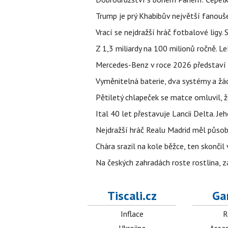
Trump je prý Khabibův největší fanouše
Vrací se nejdražší hráč fotbalové ligy.
Z 1,3 miliardy na 100 milionů ročně. 
Mercedes-Benz v roce 2026 představí 1
Vyměnitelná baterie, dva systémy a žádn
Pětiletý chlapeček se matce omluvil, že
Ital 40 let přestavuje Lancii Delta. J
Nejdražší hráč Realu Madrid měl působi
Chára srazil na kole běžce, ten skonči
Na českých zahradách roste rostlina, z
Tiscali.cz
Ga
Inflace
R