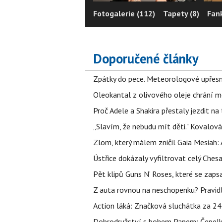
Fotogalerie (112)
Tapety (8)
Fan
Doporučené články
Zpátky do pece. Meteorologové upřesn
Oleokantal z olivového oleje chrání m
Proč Adele a Shakira přestaly jezdit na t
„Slavím, že nebudu mít děti." Kovalová
Zlom, který málem zničil Gaia Mesiah: 
Ústřice dokázaly vyfiltrovat celý Ches
Pět klipů Guns N‘ Roses, které se zapsa
Z auta rovnou na neschopenku? Pravidl
Action láká: Značková sluchátka za 244 k
Dobrodružství s bohem Panem: Čepelka 