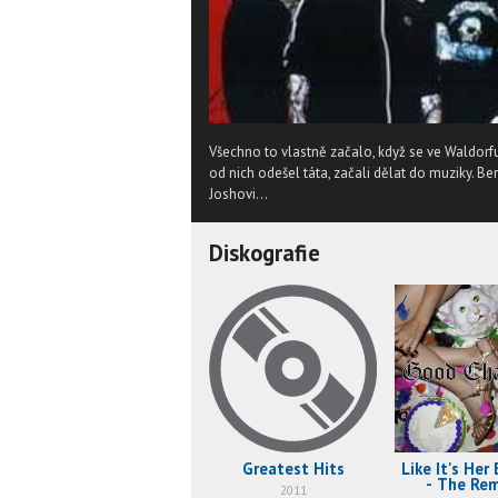
Všechno to vlastně začalo, když se ve Waldorfu
od nich odešel táta, začali dělat do muziky. Benj
Joshovi...
Diskografie
Greatest Hits
Like It's Her
- The Re
2011