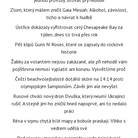
jednou provždy, litovat prý nebude
Zlom, který málem zničil Gaia Mesiah: Alkohol, závislost,
ticho a návrat k hudbě
Ústřice dokázaly vyfiltrovat celý Chesapeake Bay za
týden, dnes to trvá přes rok
Pět klipů Guns N‘ Roses, které se zapsaly do rockové
historie
Žabky za volantem nejsou zakázané, ale při nehodě vám
pojišťovna nemusí vyplatit ani korunu. Vysvětlíme proč
Čeští beachvolejbalisté dotáhli skóre na 14:14 proti
olympijským šampionům. Závěr jim ale nevyšel
Rusové chválí nový dron Dvuška, který neumí Ukrajinci
rušit. A stejně jim ho zničili hned napoprvé, ani to nedalo
práci
Réva v srpnu chytá bílé mapy a bobule praskají. Vlhko s
vedrem udělá své