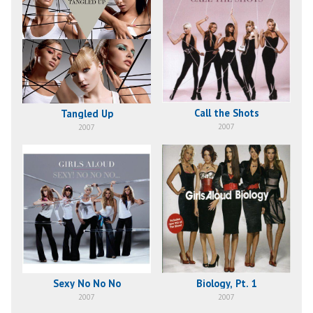
Call the Shots
Tangled Up
2007
2007
Sexy No No No
Biology, Pt. 1
2007
2007