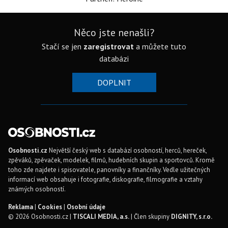
Něco jste nenašli?
Stačí se jen
zaregistrovat
a můžete tuto
databázi
DOPLNIT
Osobnosti.cz
Největší český web s databází osobností, herců, hereček,
zpěváků, zpěvaček, modelek, filmů, hudebních skupin a sportovců. Kromě
toho zde najdete i spisovatele, panovníky a finančníky. Vedle užitečných
informací web obsahuje i fotografie, diskografie, filmografie a vztahy
známých osobností.
Reklama
|
Cookies
|
Osobní údaje
© 2026 Osobnosti.cz |
TISCALI MEDIA, a.s.
| Člen skupiny
DIGNITY, s.r.o.