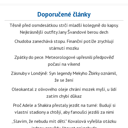
Doporučené články
Těsně před osmdesátkou strčí mladší kolegyně do kapsy.
Nejkrásnější outfity Jany Švandové berou dech
Chudoba zanechává stopu. Finanční potíže zrychlují
stárnutí mozku
Zpátky do pece. Meteorologové upřesnili předpověď
počasí na víkend
Zásnuby v Londýně: Syn legendy Mekyho Žbirky oznámil,
že se žení
Oleokantal z olivového oleje chrání mozek myší, u lidí
zatím chybí důkaz
Proč Adele a Shakira přestaly jezdit na turné: Budují si
vlastní stadiony a chtějí, aby fanoušci jezdili za nimi
„Slavím, že nebudu mít děti." Kovalová vyřešila otázku