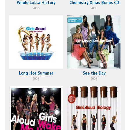
Whole Lotta History
Chemistry Xmas Bonus CD
2006
2005
Long Hot Summer
See the Day
2005
2005