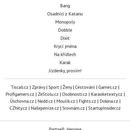
Bang
Osadníci z Katanu
Monopoly
Dobble
Dixit
Krycí jména
Na křídlech
Karak
Jízdenky, prosím!
Tiscali.cz
|
Zprávy
|
Sport
|
Ženy
|
Cestování
|
Games.cz
|
Profigamers.cz
|
ZeStolu.cz
|
Osobnosti.cz
|
Karaoketexty.cz
|
Úschovna.cz
|
Nedd.cz
|
Moulík.cz
|
Fights.cz
|
Dokina.cz
|
CZhity.cz
|
Našepeníze.cz
|
Srovnám.cz
|
StartupInsider.cz
Partneři: Heroine