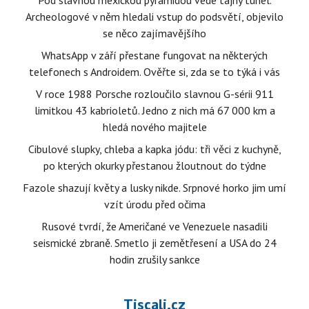
Pod slavnou mexickou pyramidou vede tajný tunel.
Archeologové v něm hledali vstup do podsvětí, objevilo
se něco zajímavějšího
WhatsApp v září přestane fungovat na některých
telefonech s Androidem. Ověřte si, zda se to týká i vás
V roce 1988 Porsche rozloučilo slavnou G-sérii 911
limitkou 43 kabrioletů. Jedno z nich má 67 000 km a
hledá nového majitele
Cibulové slupky, chleba a kapka jódu: tři věci z kuchyně,
po kterých okurky přestanou žloutnout do týdne
Fazole shazují květy a lusky nikde. Srpnové horko jim umí
vzít úrodu před očima
Rusové tvrdí, že Američané ve Venezuele nasadili
seismické zbraně. Smetlo ji zemětřesení a USA do 24
hodin zrušily sankce
Tiscali.cz