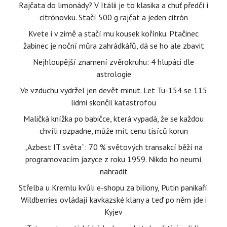
Rajčata do limonády? V Itálii je to klasika a chuť předčí i
citrónovku. Stačí 500 g rajčat a jeden citrón
Kvete i v zimě a stačí mu kousek kořínku. Ptačinec
žabinec je noční můra zahrádkářů, dá se ho ale zbavit
Nejhloupější znamení zvěrokruhu: 4 hlupáci dle
astrologie
Ve vzduchu vydržel jen devět minut. Let Tu-154 se 115
lidmi skončil katastrofou
Maličká knížka po babičce, která vypadá, že se každou
chvíli rozpadne, může mít cenu tisíců korun
„Azbest IT světa“: 70 % světových transakcí běží na
programovacím jazyce z roku 1959. Nikdo ho neumí
nahradit
Střelba u Kremlu kvůli e-shopu za biliony, Putin panikaří.
Wildberries ovládají kavkazské klany a teď po něm jde i
Kyjev