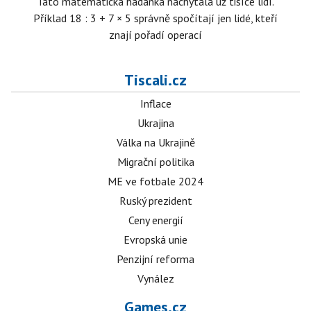
Tato matematická hádanka nachytala už tisíce lidí.
Příklad 18 : 3 + 7 × 5 správně spočítají jen lidé, kteří
znají pořadí operací
Tiscali.cz
Inflace
Ukrajina
Válka na Ukrajině
Migrační politika
ME ve fotbale 2024
Ruský prezident
Ceny energií
Evropská unie
Penzijní reforma
Vynález
Games.cz