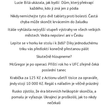
Lucie Bílá ukázala, jak bydlí: Dům, který překvapí
každého, kdo ji zná jen z pódia
Nikdy nemíchejte tyto dvě tablety proti bolesti. Častá
chyba může skončit krvácením do žaludku
Itálie vyhlásila nejvyšší stupeň výstrahy ve všech velkých
městech. Vedra nepoleví ani v Česku
Lepíte se v horku ke stolu i k židli? Díky jednoduchému
triku vás předloktí konečně přestanou pálit
Skutečně hloupneme?
McGregor je po operaci. Příští rok ho v UFC zřejmě čeká
poslední tanec
Krabička za 125 Kč z Actionu ušetří tisíce za opraváře,
jindy stojí 10 000 Kč. Regál s nářadím je věčně prázdný
Rusko zjistilo, že éra bitevních helikoptér skončila, a
pomalu je vyřazuje. Ukrajinci je proškolili, jak to nikdy
nečekali