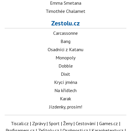
Emma Smetana
Timothée Chalamet
Zestolu.cz
Carcassonne
Bang
Osadníci z Katanu
Monopoly
Dobble
Dixit
Krycí jména
Na křídlech
Karak
Jízdenky, prosím!
Tiscali.cz
|
Zprávy
|
Sport
|
Ženy
|
Cestování
|
Games.cz
|
Profigamers.cz
|
ZeStolu.cz
|
Osobnosti.cz
|
Karaoketexty.cz
|