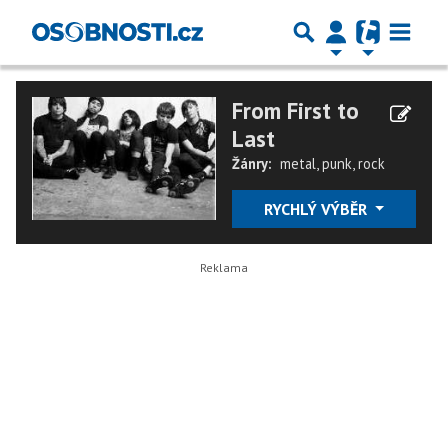
From First to
Last
Žánry:
metal
,
punk
,
rock
RYCHLÝ VÝBĚR