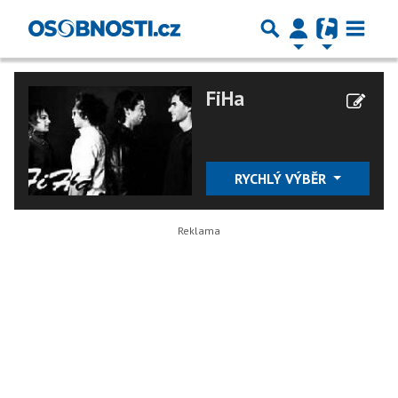
FiHa
RYCHLÝ VÝBĚR