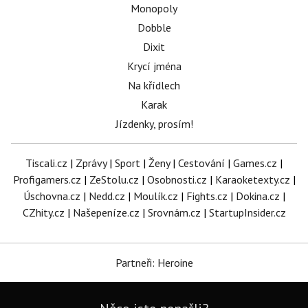
Monopoly
Dobble
Dixit
Krycí jména
Na křídlech
Karak
Jízdenky, prosím!
Tiscali.cz
|
Zprávy
|
Sport
|
Ženy
|
Cestování
|
Games.cz
|
Profigamers.cz
|
ZeStolu.cz
|
Osobnosti.cz
|
Karaoketexty.cz
|
Úschovna.cz
|
Nedd.cz
|
Moulík.cz
|
Fights.cz
|
Dokina.cz
|
CZhity.cz
|
Našepeníze.cz
|
Srovnám.cz
|
StartupInsider.cz
Partneři: Heroine