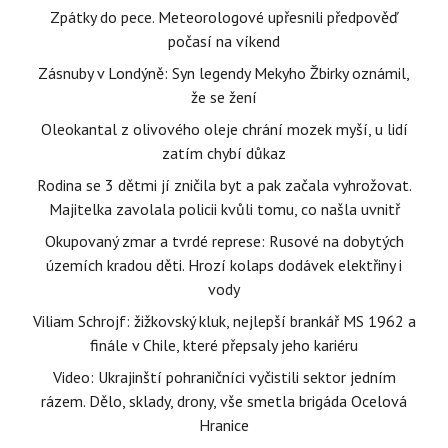
Zpátky do pece. Meteorologové upřesnili předpověď
počasí na víkend
Zásnuby v Londýně: Syn legendy Mekyho Žbirky oznámil,
že se žení
Oleokantal z olivového oleje chrání mozek myší, u lidí
zatím chybí důkaz
Rodina se 3 dětmi jí zničila byt a pak začala vyhrožovat.
Majitelka zavolala policii kvůli tomu, co našla uvnitř
Okupovaný zmar a tvrdé represe: Rusové na dobytých
územích kradou děti. Hrozí kolaps dodávek elektřiny i
vody
Viliam Schrojf: žižkovský kluk, nejlepší brankář MS 1962 a
finále v Chile, které přepsaly jeho kariéru
Video: Ukrajinští pohraničníci vyčistili sektor jedním
rázem. Dělo, sklady, drony, vše smetla brigáda Ocelová
Hranice