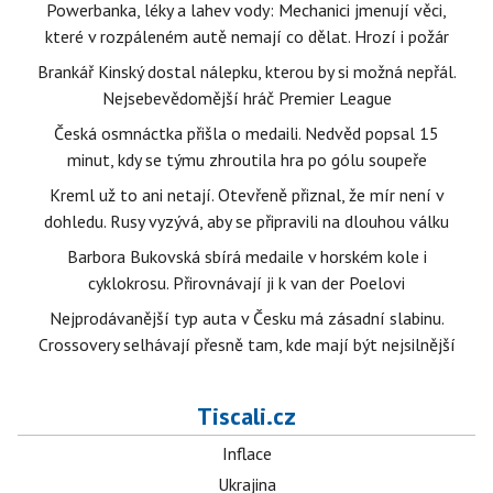
Powerbanka, léky a lahev vody: Mechanici jmenují věci,
které v rozpáleném autě nemají co dělat. Hrozí i požár
Brankář Kinský dostal nálepku, kterou by si možná nepřál.
Nejsebevědomější hráč Premier League
Česká osmnáctka přišla o medaili. Nedvěd popsal 15
minut, kdy se týmu zhroutila hra po gólu soupeře
Kreml už to ani netají. Otevřeně přiznal, že mír není v
dohledu. Rusy vyzývá, aby se připravili na dlouhou válku
Barbora Bukovská sbírá medaile v horském kole i
cyklokrosu. Přirovnávají ji k van der Poelovi
Nejprodávanější typ auta v Česku má zásadní slabinu.
Crossovery selhávají přesně tam, kde mají být nejsilnější
Tiscali.cz
Inflace
Ukrajina