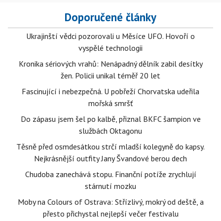
Doporučené články
Ukrajinští vědci pozorovali u Měsíce UFO. Hovoří o
vyspělé technologii
Kronika sériových vrahů: Nenápadný dělník zabil desítky
žen. Policii unikal téměř 20 let
Fascinující i nebezpečná. U pobřeží Chorvatska udeřila
mořská smršť
Do zápasu jsem šel po kalbě, přiznal BKFC šampion ve
službách Oktagonu
Těsně před osmdesátkou strčí mladší kolegyně do kapsy.
Nejkrásnější outfity Jany Švandové berou dech
Chudoba zanechává stopu. Finanční potíže zrychlují
stárnutí mozku
Moby na Colours of Ostrava: Střízlivý, mokrý od deště, a
přesto přichystal nejlepší večer festivalu