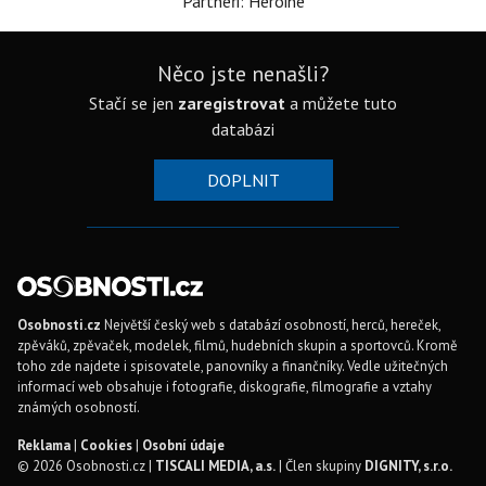
Partneři: Heroine
Něco jste nenašli?
Stačí se jen
zaregistrovat
a můžete tuto
databázi
DOPLNIT
Osobnosti.cz
Největší český web s databází osobností, herců, hereček,
zpěváků, zpěvaček, modelek, filmů, hudebních skupin a sportovců. Kromě
toho zde najdete i spisovatele, panovníky a finančníky. Vedle užitečných
informací web obsahuje i fotografie, diskografie, filmografie a vztahy
známých osobností.
Reklama
|
Cookies
|
Osobní údaje
© 2026 Osobnosti.cz |
TISCALI MEDIA, a.s.
| Člen skupiny
DIGNITY, s.r.o.