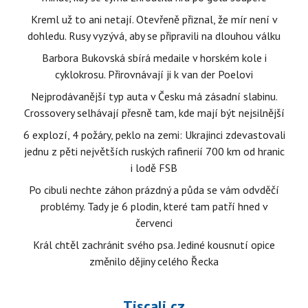
Kreml už to ani netají. Otevřeně přiznal, že mír není v
dohledu. Rusy vyzývá, aby se připravili na dlouhou válku
Barbora Bukovská sbírá medaile v horském kole i
cyklokrosu. Přirovnávají ji k van der Poelovi
Nejprodávanější typ auta v Česku má zásadní slabinu.
Crossovery selhávají přesně tam, kde mají být nejsilnější
6 explozí, 4 požáry, peklo na zemi: Ukrajinci zdevastovali
jednu z pěti největších ruských rafinerií 700 km od hranic
i lodě FSB
Po cibuli nechte záhon prázdný a půda se vám odvděčí
problémy. Tady je 6 plodin, které tam patří hned v
červenci
Král chtěl zachránit svého psa. Jediné kousnutí opice
změnilo dějiny celého Řecka
Tiscali.cz