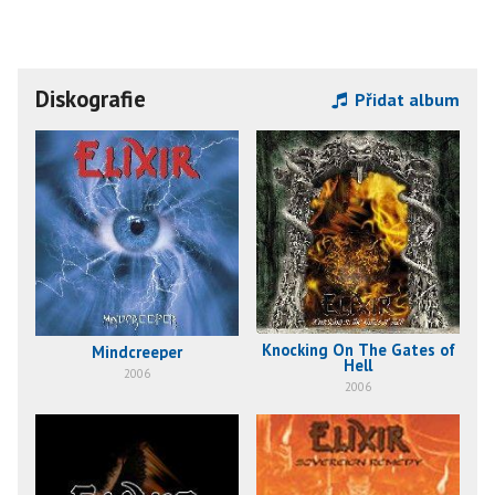
Diskografie
Přidat album
Knocking On The Gates of
Mindcreeper
Hell
2006
2006