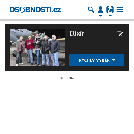
Elixir
RYCHLÝ VÝBĚR