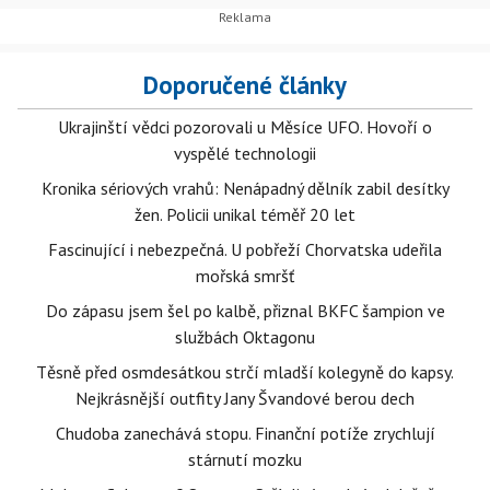
Doporučené články
Ukrajinští vědci pozorovali u Měsíce UFO. Hovoří o
vyspělé technologii
Kronika sériových vrahů: Nenápadný dělník zabil desítky
žen. Policii unikal téměř 20 let
Fascinující i nebezpečná. U pobřeží Chorvatska udeřila
mořská smršť
Do zápasu jsem šel po kalbě, přiznal BKFC šampion ve
službách Oktagonu
Těsně před osmdesátkou strčí mladší kolegyně do kapsy.
Nejkrásnější outfity Jany Švandové berou dech
Chudoba zanechává stopu. Finanční potíže zrychlují
stárnutí mozku