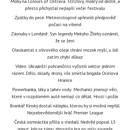
Moby na Colours of Ostrava: Střízlivý, mokrý od deště, a
přesto přichystal nejlepší večer festivalu
Zpátky do pece. Meteorologové upřesnili předpověď
počasí na víkend
Zásnuby v Londýně: Syn legendy Mekyho Žbirky oznámil,
že se žení
Oleokantal z olivového oleje chrání mozek myší, u lidí
zatím chybí důkaz
Video: Ukrajinští pohraničníci vyčistili sektor jedním
rázem. Dělo, sklady, drony, vše smetla brigáda Ocelová
Hranice
Powerbanka, léky a lahev vody: Mechanici jmenují věci,
které v rozpáleném autě nemají co dělat. Hrozí i požár
Brankář Kinský dostal nálepku, kterou by si možná nepřál.
Nejsebevědomější hráč Premier League
Česká osmnáctka přišla o medaili. Nedvěd popsal 15
minut, kdy se týmu zhroutila hra po gólu soupeře