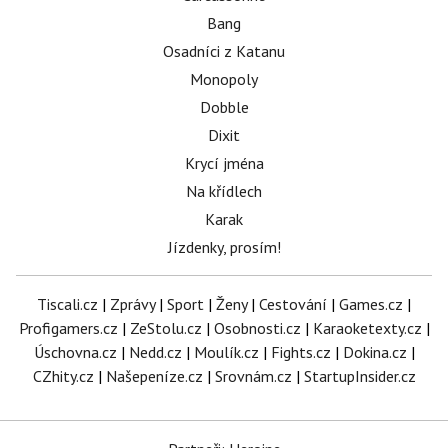
Bang
Osadníci z Katanu
Monopoly
Dobble
Dixit
Krycí jména
Na křídlech
Karak
Jízdenky, prosím!
Tiscali.cz
|
Zprávy
|
Sport
|
Ženy
|
Cestování
|
Games.cz
|
Profigamers.cz
|
ZeStolu.cz
|
Osobnosti.cz
|
Karaoketexty.cz
|
Úschovna.cz
|
Nedd.cz
|
Moulík.cz
|
Fights.cz
|
Dokina.cz
|
CZhity.cz
|
Našepeníze.cz
|
Srovnám.cz
|
StartupInsider.cz