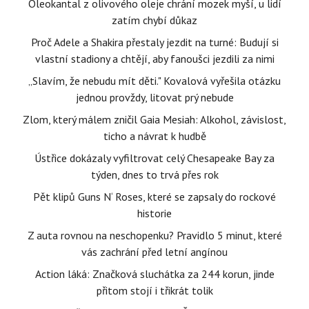
Oleokantal z olivového oleje chrání mozek myší, u lidí
zatím chybí důkaz
Proč Adele a Shakira přestaly jezdit na turné: Budují si
vlastní stadiony a chtějí, aby fanoušci jezdili za nimi
„Slavím, že nebudu mít děti." Kovalová vyřešila otázku
jednou provždy, litovat prý nebude
Zlom, který málem zničil Gaia Mesiah: Alkohol, závislost,
ticho a návrat k hudbě
Ústřice dokázaly vyfiltrovat celý Chesapeake Bay za
týden, dnes to trvá přes rok
Pět klipů Guns N‘ Roses, které se zapsaly do rockové
historie
Z auta rovnou na neschopenku? Pravidlo 5 minut, které
vás zachrání před letní angínou
Action láká: Značková sluchátka za 244 korun, jinde
přitom stojí i třikrát tolik