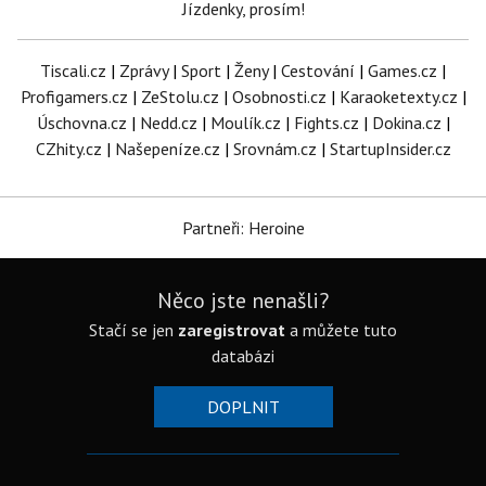
Jízdenky, prosím!
Tiscali.cz
|
Zprávy
|
Sport
|
Ženy
|
Cestování
|
Games.cz
|
Profigamers.cz
|
ZeStolu.cz
|
Osobnosti.cz
|
Karaoketexty.cz
|
Úschovna.cz
|
Nedd.cz
|
Moulík.cz
|
Fights.cz
|
Dokina.cz
|
CZhity.cz
|
Našepeníze.cz
|
Srovnám.cz
|
StartupInsider.cz
Partneři: Heroine
Něco jste nenašli?
Stačí se jen
zaregistrovat
a můžete tuto
databázi
DOPLNIT