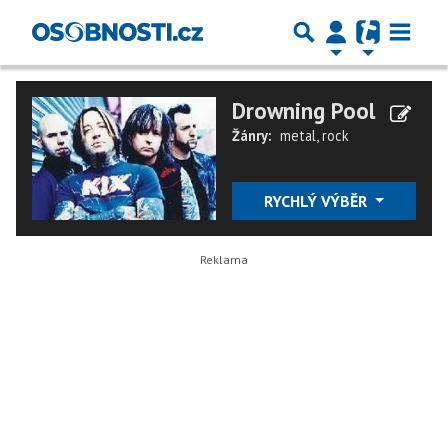
Drowning Pool
Žánry:
metal
,
rock
RYCHLÝ VÝBĚR