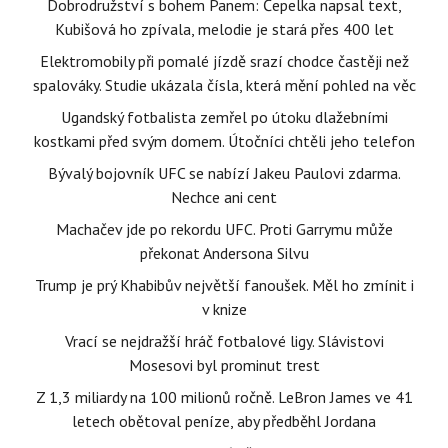
Dobrodružství s bohem Panem: Čepelka napsal text,
Kubišová ho zpívala, melodie je stará přes 400 let
Elektromobily při pomalé jízdě srazí chodce častěji než
spalováky. Studie ukázala čísla, která mění pohled na věc
Ugandský fotbalista zemřel po útoku dlažebními
kostkami před svým domem. Útočníci chtěli jeho telefon
Bývalý bojovník UFC se nabízí Jakeu Paulovi zdarma.
Nechce ani cent
Machačev jde po rekordu UFC. Proti Garrymu může
překonat Andersona Silvu
Trump je prý Khabibův největší fanoušek. Měl ho zmínit i
v knize
Vrací se nejdražší hráč fotbalové ligy. Slávistovi
Mosesovi byl prominut trest
Z 1,3 miliardy na 100 milionů ročně. LeBron James ve 41
letech obětoval peníze, aby předběhl Jordana