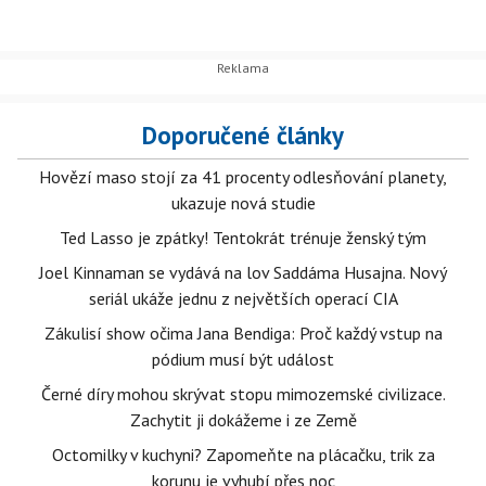
Doporučené články
Hovězí maso stojí za 41 procenty odlesňování planety,
ukazuje nová studie
Ted Lasso je zpátky! Tentokrát trénuje ženský tým
Joel Kinnaman se vydává na lov Saddáma Husajna. Nový
seriál ukáže jednu z největších operací CIA
Zákulisí show očima Jana Bendiga: Proč každý vstup na
pódium musí být událost
Černé díry mohou skrývat stopu mimozemské civilizace.
Zachytit ji dokážeme i ze Země
Octomilky v kuchyni? Zapomeňte na plácačku, trik za
korunu je vyhubí přes noc