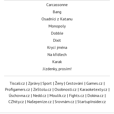
Carcassonne
Bang
Osadníci z Katanu
Monopoly
Dobble
Dixit
Krycí jména
Na křídlech
Karak
Jízdenky, prosím!
Tiscali.cz
|
Zprávy
|
Sport
|
Ženy
|
Cestování
|
Games.cz
|
Profigamers.cz
|
ZeStolu.cz
|
Osobnosti.cz
|
Karaoketexty.cz
|
Úschovna.cz
|
Nedd.cz
|
Moulík.cz
|
Fights.cz
|
Dokina.cz
|
CZhity.cz
|
Našepeníze.cz
|
Srovnám.cz
|
StartupInsider.cz