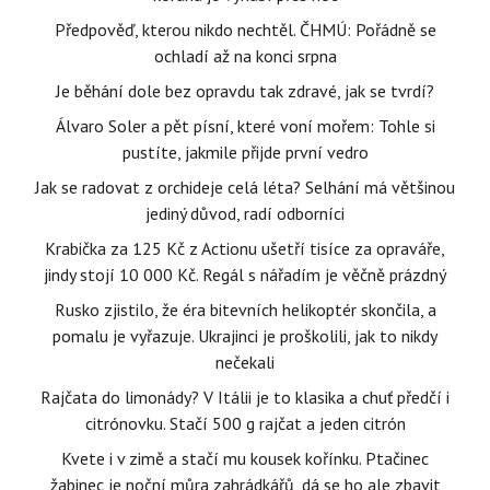
Předpověď, kterou nikdo nechtěl. ČHMÚ: Pořádně se
ochladí až na konci srpna
Je běhání dole bez opravdu tak zdravé, jak se tvrdí?
Álvaro Soler a pět písní, které voní mořem: Tohle si
pustíte, jakmile přijde první vedro
Jak se radovat z orchideje celá léta? Selhání má většinou
jediný důvod, radí odborníci
Krabička za 125 Kč z Actionu ušetří tisíce za opraváře,
jindy stojí 10 000 Kč. Regál s nářadím je věčně prázdný
Rusko zjistilo, že éra bitevních helikoptér skončila, a
pomalu je vyřazuje. Ukrajinci je proškolili, jak to nikdy
nečekali
Rajčata do limonády? V Itálii je to klasika a chuť předčí i
citrónovku. Stačí 500 g rajčat a jeden citrón
Kvete i v zimě a stačí mu kousek kořínku. Ptačinec
žabinec je noční můra zahrádkářů, dá se ho ale zbavit