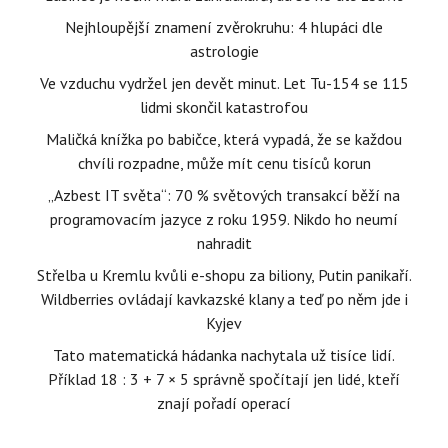
Nejhloupější znamení zvěrokruhu: 4 hlupáci dle
astrologie
Ve vzduchu vydržel jen devět minut. Let Tu-154 se 115
lidmi skončil katastrofou
Maličká knížka po babičce, která vypadá, že se každou
chvíli rozpadne, může mít cenu tisíců korun
„Azbest IT světa“: 70 % světových transakcí běží na
programovacím jazyce z roku 1959. Nikdo ho neumí
nahradit
Střelba u Kremlu kvůli e-shopu za biliony, Putin panikaří.
Wildberries ovládají kavkazské klany a teď po něm jde i
Kyjev
Tato matematická hádanka nachytala už tisíce lidí.
Příklad 18 : 3 + 7 × 5 správně spočítají jen lidé, kteří
znají pořadí operací