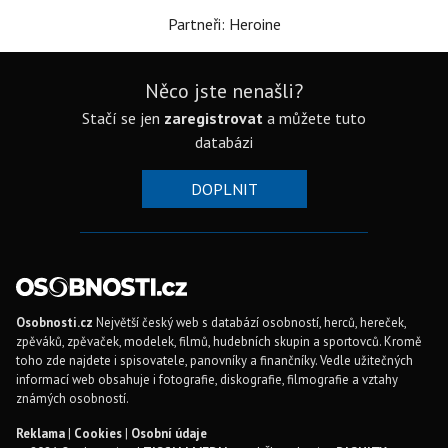
Partneři: Heroine
Něco jste nenašli?
Stačí se jen
zaregistrovat
a můžete tuto
databázi
DOPLNIT
Osobnosti.cz
Největší český web s databází osobností, herců, hereček,
zpěváků, zpěvaček, modelek, filmů, hudebních skupin a sportovců. Kromě
toho zde najdete i spisovatele, panovníky a finančníky. Vedle užitečných
informací web obsahuje i fotografie, diskografie, filmografie a vztahy
známých osobností.
Reklama
|
Cookies
|
Osobní údaje