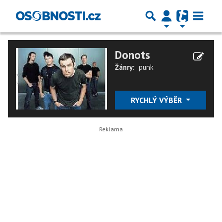
Donots
Žánry:
punk
RYCHLÝ VÝBĚR