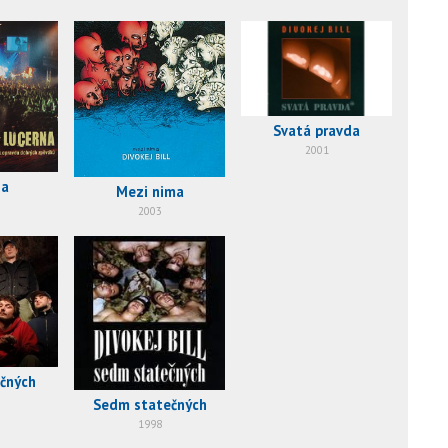
Svatá pravda
2001
na
Mezi nima
2003
čných
Sedm statečných
1998