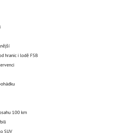
i
nější
od hranic i lodě FSB
červenci
 pohádku
 dosahu 100 km
bili
ho SUV