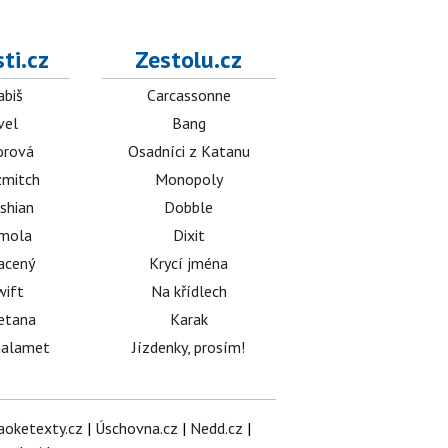
ti.cz
Zestolu.cz
abiš
Carcassonne
vel
Bang
orová
Osadníci z Katanu
mitch
Monopoly
shian
Dobble
émola
Dixit
acený
Krycí jména
wift
Na křídlech
etana
Karak
halamet
Jízdenky, prosím!
aoketexty.cz
|
Úschovna.cz
|
Nedd.cz
|