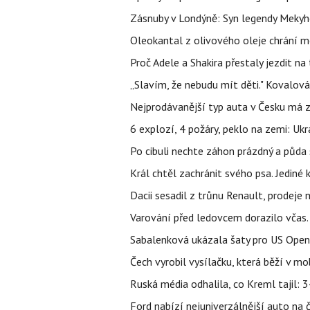
Zásnuby v Londýně: Syn legendy Mekyho
Oleokantal z olivového oleje chrání m
Proč Adele a Shakira přestaly jezdit na t
„Slavím, že nebudu mít děti." Kovalová
Nejprodávanější typ auta v Česku má zá
6 explozí, 4 požáry, peklo na zemi: Ukr
Po cibuli nechte záhon prázdný a půda 
Král chtěl zachránit svého psa. Jediné
Dacii sesadil z trůnu Renault, prodeje
Varování před ledovcem dorazilo včas.
Sabalenková ukázala šaty pro US Open a f
Čech vyrobil vysílačku, která běží v m
Ruská média odhalila, co Kreml tajil: 34
Ford nabízí nejuniverzálnější auto na