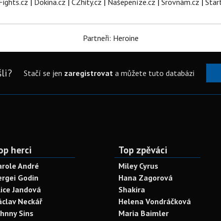
Fights.cz
|
Dokina.cz
|
CZhity.cz
|
Našepeníze.cz
|
Srovnám.cz
|
Star
Partneři: Heroine
li?
Stačí se jen
zaregistrovat
a můžete tuto databázi
op herci
Top zpěváci
arole André
Miley Cyrus
ergei Godin
Hana Zagorová
lice Jandová
Shakira
áclav Neckář
Helena Vondráčková
ohnny Sins
Maria Baimler