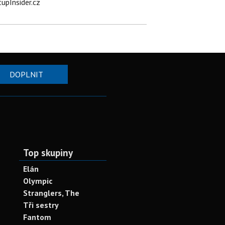
tupInsider.cz
DOPLNIT
Top skupiny
Elán
Olympic
Stranglers, The
Tři sestry
Fantom