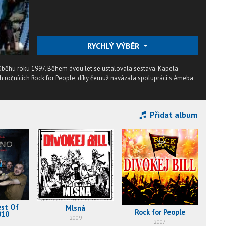
RYCHLÝ VÝBĚR
růběhu roku 1997. Během dvou let se ustalovala sestava. Kapela
ch ročnících Rock for People, díky čemuž navázala spolupráci s Ameba
Přidat album
est Of
Mlsná
Rock for People
010
2009
2007