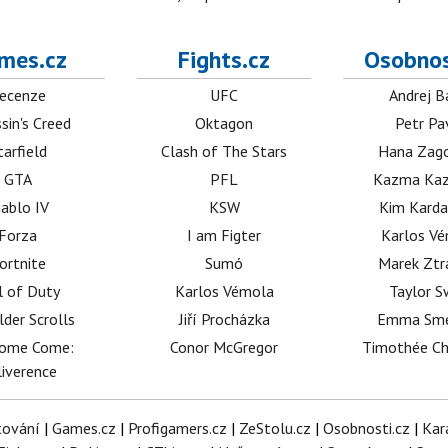
mes.cz
Fights.cz
Osobnos
ecenze
UFC
Andrej B
sin's Creed
Oktagon
Petr Pa
tarfield
Clash of The Stars
Hana Zag
GTA
PFL
Kazma Kaz
iablo IV
KSW
Kim Karda
Forza
I am Figter
Karlos V
ortnite
Sumó
Marek Ztr
l of Duty
Karlos Vémola
Taylor S
lder Scrolls
Jiří Procházka
Emma Sm
dome Come:
Conor McGregor
Timothée C
iverence
tování
|
Games.cz
|
Profigamers.cz
|
ZeStolu.cz
|
Osobnosti.cz
|
Kar