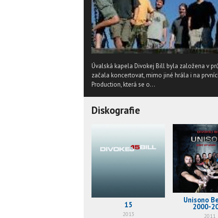
Úvalská kapela Divokej Bill byla založena v p
začala koncertovat, mimo jiné hrála i na první
Production, která se o...
Diskografie
Unisono B
15
2000-2
2013
2011