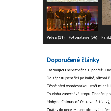
Videa (11)
Fotogalerie (36)
Fankl
Doporučené články
Fascinující i nebezpečná. U pobřeží Ch
Do zápasu jsem šel po kalbě, přiznal
Těsně před osmdesátkou strčí mladší k
Chudoba zanechává stopu. Finanční pot
Moby na Colours of Ostrava: Střízlivý, 
Zpátky do pece. Meteorologové upřesn