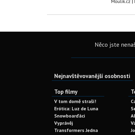
Moulík.cz
|
Něco jste nenaš
Nejnavštěvovanější osobnosti
Top filmy
T
V tom domě straší!
C
Erótica: Luz de Luna
S
Snowboarďáci
A
Vyprávěj
V
Transformers Jedna
J