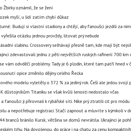
 Žbirky oznámil, že se žení
ozek myší, u lidí zatím chybí důkaz
urné: Budují si vlastní stadiony a chtějí, aby fanoušci jezdili za nim
 vyřešila otázku jednou provždy, litovat prý nebude
sadní slabinu. Crossovery selhávají přesně tam, kde mají být nejsil
ajinci zdevastovali jednu z pěti největších ruských rafinerií 700 km 
se vám odvděčí problémy. Tady je 6 plodin, které tam patří hned v 
 kousnutí opice změnilo dějiny celého Řecka
 nového modelu vyletěly o 372 % za jediný rok. Češi ale jedou svojí
 K důstojníkům Titaniku se však kvůli lenosti nedostalo včas
anoušci ji přirovnali k rybářské síti. Nike prý ztratili cit pro módu
obilu a nepotřebuje registraci. Stačí zapnout a mluvíte s kýmkoli v
4 branců bránilo Kursk, většina se domů nevrátila. Ukrajinci je pohř
 českém trhu. Na dovolenou, do práce i na chatu za cenu kompaktní