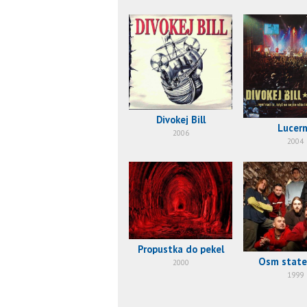
Divokej Bill
Lucer
2006
2004
Propustka do pekel
Osm state
2000
1999