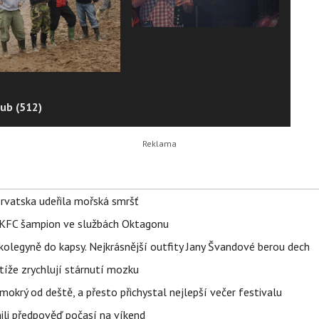
ub (512)
orvatska udeřila mořská smršť
 BKFC šampion ve službách Oktagonu
olegyně do kapsy. Nejkrásnější outfity Jany Švandové berou dech
íže zrychlují stárnutí mozku
mokrý od deště, a přesto přichystal nejlepší večer festivalu
ili předpověď počasí na víkend