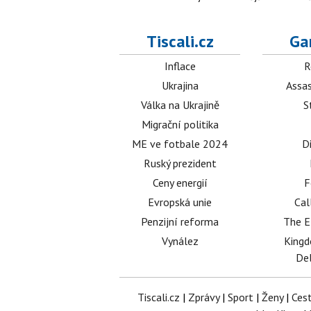
Tiscali.cz
Ga
Inflace
R
Ukrajina
Assas
Válka na Ukrajině
S
Migrační politika
ME ve fotbale 2024
D
Ruský prezident
Ceny energií
F
Evropská unie
Cal
Penzijní reforma
The E
Vynález
King
Del
Tiscali.cz
|
Zprávy
|
Sport
|
Ženy
|
Ces