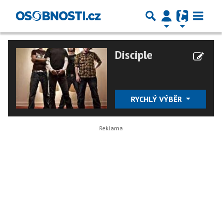
Disciple
RYCHLÝ VÝBĚR