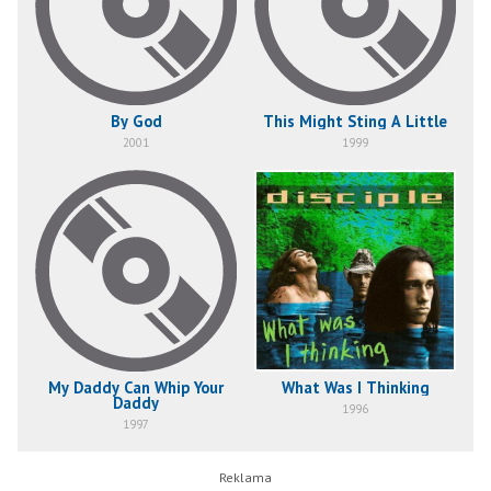
By God
This Might Sting A Little
2001
1999
My Daddy Can Whip Your
What Was I Thinking
Daddy
1996
1997