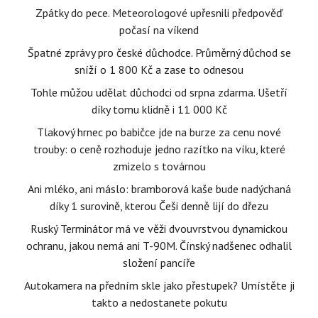
Zpátky do pece. Meteorologové upřesnili předpověď
počasí na víkend
Špatné zprávy pro české důchodce. Průměrný důchod se
sníží o 1 800 Kč a zase to odnesou
Tohle můžou udělat důchodci od srpna zdarma. Ušetří
díky tomu klidně i 11 000 Kč
Tlakový hrnec po babičce jde na burze za cenu nové
trouby: o ceně rozhoduje jedno razítko na víku, které
zmizelo s továrnou
Ani mléko, ani máslo: bramborová kaše bude nadýchaná
díky 1 surovině, kterou Češi denně lijí do dřezu
Ruský Terminátor má ve věži dvouvrstvou dynamickou
ochranu, jakou nemá ani T-90M. Čínský nadšenec odhalil
složení pancíře
Autokamera na předním skle jako přestupek? Umístěte ji
takto a nedostanete pokutu