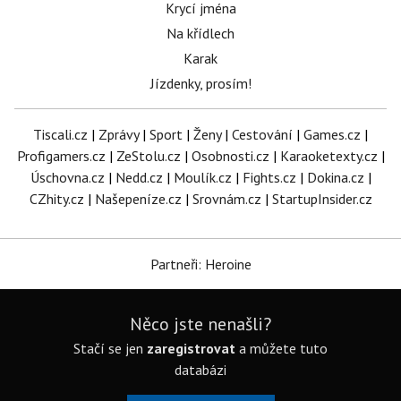
Krycí jména
Na křídlech
Karak
Jízdenky, prosím!
Tiscali.cz
|
Zprávy
|
Sport
|
Ženy
|
Cestování
|
Games.cz
|
Profigamers.cz
|
ZeStolu.cz
|
Osobnosti.cz
|
Karaoketexty.cz
|
Úschovna.cz
|
Nedd.cz
|
Moulík.cz
|
Fights.cz
|
Dokina.cz
|
CZhity.cz
|
Našepeníze.cz
|
Srovnám.cz
|
StartupInsider.cz
Partneři: Heroine
Něco jste nenašli?
Stačí se jen
zaregistrovat
a můžete tuto
databázi