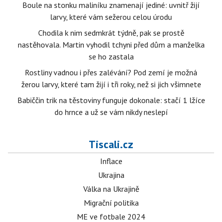
Boule na stonku maliníku znamenají jediné: uvnitř žijí
larvy, které vám sežerou celou úrodu
Chodila k nim sedmkrát týdně, pak se prostě
nastěhovala. Martin vyhodil tchyni před dům a manželka
se ho zastala
Rostliny vadnou i přes zalévání? Pod zemí je možná
žerou larvy, které tam žijí i tři roky, než si jich všimnete
Babiččin trik na těstoviny funguje dokonale: stačí 1 lžíce
do hrnce a už se vám nikdy neslepí
Tiscali.cz
Inflace
Ukrajina
Válka na Ukrajině
Migrační politika
ME ve fotbale 2024