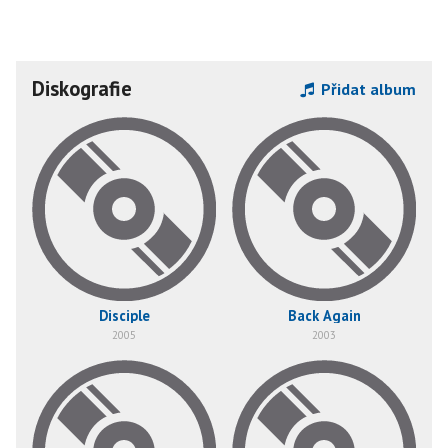
Diskografie
Přidat album
Disciple
Back Again
2005
2003