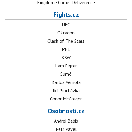
Kingdome Come: Deliverence
Fights.cz
UFC
Oktagon
Clash of The Stars
PFL
KSW
I am Figter
Sumó
Karlos Vémola
Jiří Procházka
Conor McGregor
Osobnosti.cz
Andrej Babiš
Petr Pavel