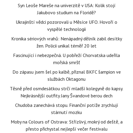
Syn Leoše Mareše na univerzitě v USA: Kolik stojí
Jakubovo studium na Floridě?
Ukrajinští vědci pozorovali u Měsíce UFO. Hovoří o
vyspělé technologii
Kronika sériových vrahů: Nenápadný dělník zabil desítky
žen. Policii unikal téměř 20 let
Fascinující i nebezpečná. U pobřeží Chorvatska udeřila
mořská smršť
Do zápasu jsem šel po kalbě, přiznal BKFC šampion ve
službách Oktagonu
Těsně před osmdesátkou strčí mladší kolegyně do kapsy.
Nejkrásnější outfity Jany Švandové berou dech
Chudoba zanechává stopu. Finanční potíže zrychlují
stárnutí mozku
Moby na Colours of Ostrava: Střízlivý, mokrý od deště, a
přesto přichystal nejlepší večer festivalu